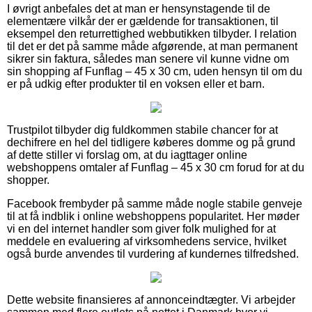
I øvrigt anbefales det at man er hensynstagende til de
elementære vilkår der er gældende for transaktionen, til
eksempel den returrettighed webbutikken tilbyder. I relation
til det er det på samme måde afgørende, at man permanent
sikrer sin faktura, således man senere vil kunne vidne om
sin shopping af Funflag – 45 x 30 cm, uden hensyn til om du
er på udkig efter produkter til en voksen eller et barn.
Trustpilot tilbyder dig fuldkommen stabile chancer for at
dechifrere en hel del tidligere køberes domme og på grund
af dette stiller vi forslag om, at du iagttager online
webshoppens omtaler af Funflag – 45 x 30 cm forud for at du
shopper.
Facebook frembyder på samme måde nogle stabile genveje
til at få indblik i online webshoppens popularitet. Her møder
vi en del internet handler som giver folk mulighed for at
meddele en evaluering af virksomhedens service, hvilket
også burde anvendes til vurdering af kundernes tilfredshed.
Dette website finansieres af annonceindtægter. Vi arbejder