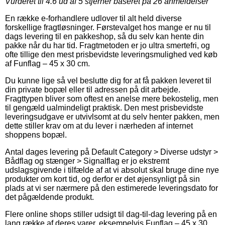
Vurderet til
4.6
ud af 5 stjerner baseret på
26
anmeldelser
En række e-forhandlere udlover til alt held diverse
forskellige fragtløsninger. Førstevalget hos mange er nu til
dags levering til en pakkeshop, så du selv kan hente din
pakke når du har tid. Fragtmetoden er jo ultra smertefri, og
ofte tillige den mest prisbevidste leveringsmulighed ved køb
af Funflag – 45 x 30 cm.
Du kunne lige så vel beslutte dig for at få pakken leveret til
din private bopæl eller til adressen på dit arbejde.
Fragttypen bliver som oftest en anelse mere bekostelig, men
til gengæld ualmindeligt praktisk. Den mest prisbevidste
leveringsudgave er utvivlsomt at du selv henter pakken, men
dette stiller krav om at du lever i nærheden af internet
shoppens bopæl.
Antal dages levering på Default Category > Diverse udstyr >
Bådflag og stænger > Signalflag er jo ekstremt
udslagsgivende i tilfælde af at vi absolut skal bruge dine nye
produkter om kort tid, og derfor er det øjensynligt på sin
plads at vi ser nærmere på den estimerede leveringsdato for
det pågældende produkt.
Flere online shops stiller udsigt til dag-til-dag levering på en
lang række af deres varer, eksempelvis Funflag – 45 x 30