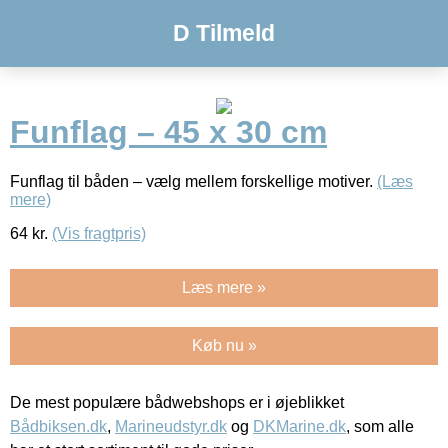
D Tilmeld
Funflag – 45 x 30 cm
Funflag til båden – vælg mellem forskellige motiver.
(Læs
mere)
64
kr.
(Vis fragtpris)
Læs mere »
Køb nu »
De mest populære bådwebshops er i øjeblikket
Bådbiksen.dk
,
Marineudstyr.dk
og
DKMarine.dk
, som alle