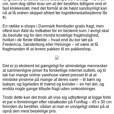
cm, som dog stiller krav om at der bestilles tidligere end et
fast klokkeslæt, med det formål at de højst sandsynligt kan
nå at få ordren skippet afsted før logistikmedarbejderne får
fri.
En række e-shops i Danmark frembyder gratis fragt, men
oftest kun ifald du indkøber for en bestemt sum. I øvrigt skal
du beslutte sig for den mindst kostelige fragtmulighed,
hvilket i de fleste tilfælde – hvad end du bor tæt på
Fredericia, Sønderborg eller Helsinge – vil være at få
fragtmanden til at levere pakken til en pakkeshop.
Det er jo ekstremt let gængeligt for almindelige mennesker
at sammenligne priser fra forskellige internet outlets, og til
tak har mange online varehuse været presset til at at
mindske priserne på mange af deres varer – til børn og
babyer, og ligeledes til mænd og kvinder – en hel del, og
endda nogle gange tilbyde fragt uden omkostninger.
Trods dette kan det trods alt vise sig udbytterigt at kigge forbi
et par e-forretninger efter rabatkoder på Funflag – 45 x 30 cm
forinden du bestiller, sådan at man er usvigeligt sikker på at
opnå den mest betalelige pris.