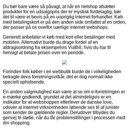
Du bør bare være så påvagt, at når en netshop afsætter
produkter for en udsalgspris der er mystisk fordelagtig, bør
det tit være et bevis på en uoprigtig internet forhandler. Køb
med betalingskort er på den anden side omfattet af en orden,
der passer på os overfor uærlige internet webshops.
Generelt anbefaler vi køb med kort eller betalinger med
mobilen. Alternativt burde du drage fordel af en
afdragsordning fra eksempelvis ViaBill, hvis du har til
hensigt at betale prisen over en periode.
Forinden folk køber i en webbutik burde de i virkeligheden
betragte dens forretningsvilkår, det er dog normalt ikke
specielt ophidsende.
En anden valgmulighed kan være at se om e-forretningen er
e-mærke godkendt, grundet at det almindeligvis er en
indikator for at webshoppen efterlever de danske love,
udover at internet virksomheden løbende ses til af jurister
som kender de gældende regler. Derudover tilbydes du
genvej til støtte, når du får problemstillinger i processen med
din shopping.