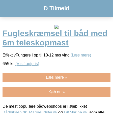
D Tilmeld
Fugleskræmsel til båd med
6m teleskopmast
EffektivFungere i op til 10-12 m/s vind
(Læs mere)
655
kr.
(Vis fragtpris)
Læs mere »
Køb nu »
De mest populære bådwebshops er i øjeblikket
Bådbiksen.dk
,
Marineudstyr.dk
og
DKMarine.dk
, som alle