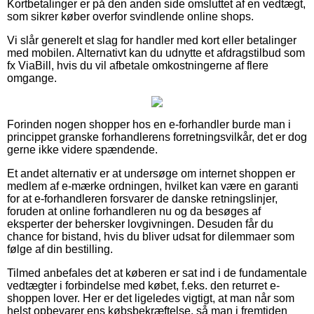
Kortbetalinger er på den anden side omsluttet af en vedtægt,
som sikrer køber overfor svindlende online shops.
Vi slår generelt et slag for handler med kort eller betalinger
med mobilen. Alternativt kan du udnytte et afdragstilbud som
fx ViaBill, hvis du vil afbetale omkostningerne af flere
omgange.
Forinden nogen shopper hos en e-forhandler burde man i
princippet granske forhandlerens forretningsvilkår, det er dog
gerne ikke videre spændende.
Et andet alternativ er at undersøge om internet shoppen er
medlem af e-mærke ordningen, hvilket kan være en garanti
for at e-forhandleren forsvarer de danske retningslinjer,
foruden at online forhandleren nu og da besøges af
eksperter der behersker lovgivningen. Desuden får du
chance for bistand, hvis du bliver udsat for dilemmaer som
følge af din bestilling.
Tilmed anbefales det at køberen er sat ind i de fundamentale
vedtægter i forbindelse med købet, f.eks. den returret e-
shoppen lover. Her er det ligeledes vigtigt, at man når som
helst opbevarer ens købsbekræftelse, så man i fremtiden