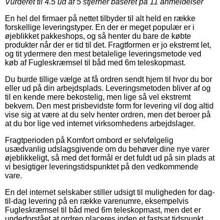
Vurderet til
4.5
ud af 5 stjerner baseret på
11
anmeldelser
En hel del firmaer på nettet tilbyder til alt held en række
forskellige leveringstyper. En der er meget populær er i
øjeblikket pakkeshops, og så henter du bare de købte
produkter når der er tid til det. Fragtformen er jo ekstremt let,
og tit ydermere den mest betalelige leveringsmetode ved
køb af Fugleskræmsel til båd med 6m teleskopmast.
Du burde tillige vælge at få ordren sendt hjem til hvor du bor
eller ud på din arbejdsplads. Leveringsmetoden bliver af og
til en kende mere bekostelig, men lige så vel ekstremt
bekvem. Den mest prisbevidste form for levering vil dog altid
vise sig at være at du selv henter ordren, men det beroer på
at du bor lige ved internet virksomhedens arbejdslager.
Fragtperioden på Komfort ombord er selvfølgelig
usædvanlig udslagsgivende om du behøver dine nye varer
øjeblikkeligt, så med det formål er det fuldt ud på sin plads at
vi besigtiger leveringstidspunktet på den vedkommende
vare.
En del internet selskaber stiller udsigt til muligheden for dag-
til-dag levering på en række varenumre, eksempelvis
Fugleskræmsel til båd med 6m teleskopmast, men det er
underforstået at ordren placeres inden et fastsat tidspunkt,