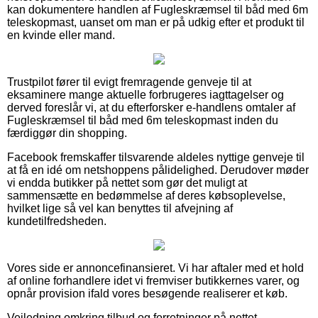
kan dokumentere handlen af Fugleskræmsel til båd med 6m
teleskopmast, uanset om man er på udkig efter et produkt til
en kvinde eller mand.
Trustpilot fører til evigt fremragende genveje til at
eksaminere mange aktuelle forbrugeres iagttagelser og
derved foreslår vi, at du efterforsker e-handlens omtaler af
Fugleskræmsel til båd med 6m teleskopmast inden du
færdiggør din shopping.
Facebook fremskaffer tilsvarende aldeles nyttige genveje til
at få en idé om netshoppens pålidelighed. Derudover møder
vi endda butikker på nettet som gør det muligt at
sammensætte en bedømmelse af deres købsoplevelse,
hvilket lige så vel kan benyttes til afvejning af
kundetilfredsheden.
Vores side er annoncefinansieret. Vi har aftaler med et hold
af online forhandlere idet vi fremviser butikkernes varer, og
opnår provision ifald vores besøgende realiserer et køb.
Vejledning omkring tilbud og forretninger på nettet