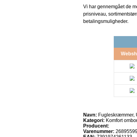
Vi har gennemgået de mes
prisniveau, sortimentstø
betalingsmuligheder.
Websh
Navn:
Fugleskræmmer, 
Kategori:
Komfort ombo
Producent:
Varenummer:
2689559
EAN:
7391974261133