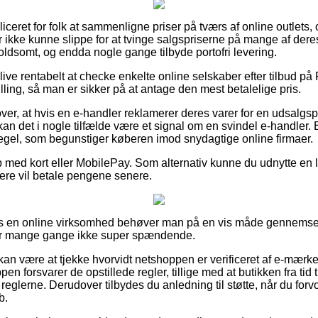
iceret for folk at sammenligne priser på tværs af online outlets,
r ikke kunne slippe for at tvinge salgspriserne på mange af deres
 voldsomt, og endda nogle gange tilbyde portofri levering.
ive rentabelt at checke enkelte online selskaber efter tilbud p
ling, så man er sikker på at antage den mest betalelige pris.
ver, at hvis en e-handler reklamerer deres varer for en udsalg
kan det i nogle tilfælde være et signal om en svindel e-handler. 
 regel, som begunstiger køberen imod snydagtige online firmaer.
b med kort eller MobilePay. Som alternativ kunne du udnytte en 
llere vil betale pengene senere.
os en online virksomhed behøver man på en vis måde gennemse
er mange gange ikke super spændende.
n være at tjekke hvorvidt netshoppen er verificeret af e-mærket
en forsvarer de opstillede regler, tillige med at butikken fra tid 
 i reglerne. Derudover tilbydes du anledning til støtte, når du for
b.