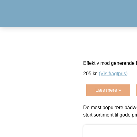
Effektiv mod generende 
205
kr.
(Vis fragtpris)
Læs mere »
De mest populære bådwe
stort sortiment til gode pr