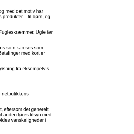
 og med det motiv har
 produkter – til børn, og
å Fugleskræmmer, Ugle før
spris som kan ses som
Betalinger med kort er
løsning fra eksempelvis
 netbutikkens
, eftersom det generelt
til anden føres tilsyn med
voldes vanskeligheder i