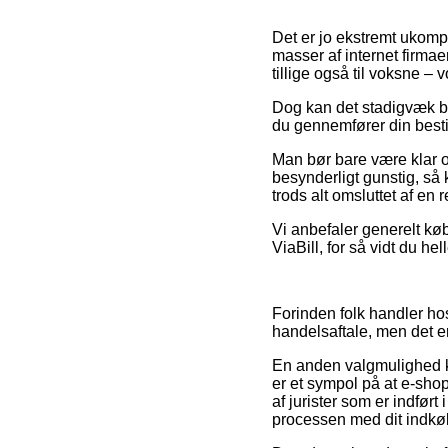
Det er jo ekstremt ukompl
masser af internet firmae
tillige også til voksne –
Dog kan det stadigvæk bl
du gennemfører din bestil
Man bør bare være klar o
besynderligt gunstig, så 
trods alt omsluttet af en
Vi anbefaler generelt kø
ViaBill, for så vidt du he
Forinden folk handler h
handelsaftale, men det 
En anden valgmulighed ka
er et sympol på at e-shopp
af jurister som er indført
processen med dit indkø