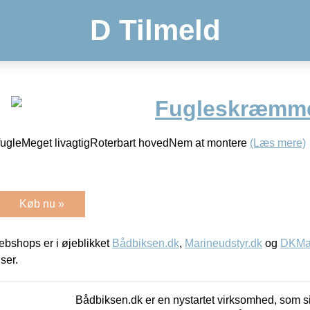
D Tilmeld
Fugleskræmme
fugleMeget livagtigRoterbart hovedNem at montere
(Læs mere)
Køb nu »
bshops er i øjeblikket
Bådbiksen.dk
,
Marineudstyr.dk
og
DKMar
iser.
Bådbiksen.dk er en nystartet virksomhed, som si