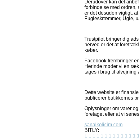
Derudover kan det anbef
forbindelse med ordren, s
er det desuden vigtigt, at
Fugleskræmmer, Ugle, ua
Trustpilot bringer dig ads
herved er det at foretræk
køber.
Facebook frembringer end
Herinde møder vi en række
tages i brug til afvejning
Dette website er finansie
publicerer butikkernes pr
Oplysninger om varer og 
foretaget efter at vi sen
sanalkolicim.com
BITLY:
1
1
1
1
1
1
1
1
1
1
1
1
1