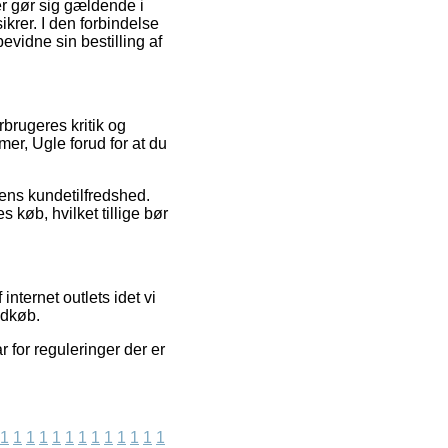
r gør sig gældende i
krer. I den forbindelse
bevidne sin bestilling af
rbrugeres kritik og
er, Ugle forud for at du
kens kundetilfredshed.
køb, hvilket tillige bør
nternet outlets idet vi
ndkøb.
 for reguleringer der er
1
1
1
1
1
1
1
1
1
1
1
1
1