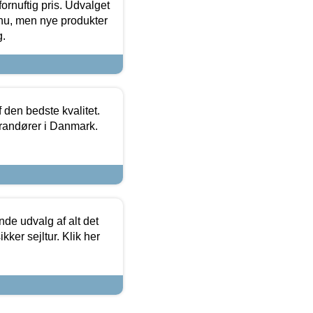
fornuftig pris. Udvalget
u, men nye produkter
g.
den bedste kvalitet.
erandører i Danmark.
de udvalg af alt det
kker sejltur. Klik her