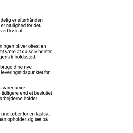
delig er efterhånden
 er mulighed for det.
 ved køb af
sningen bliver oftest en
omt være at du selv henter
gens tilholdssted.
 bruge dine nye
leveringstidspunktet for
ns varenumre,
idligere end et besluttet
edarbejderne holder
n indkøber for en fastsat
man opholder sig tæt på