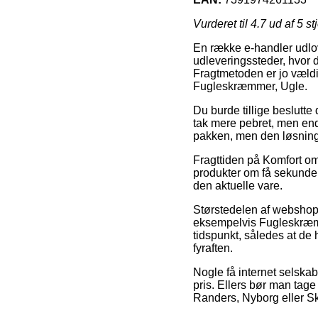
Vurderet til
4.7
ud af 5 st
En række e-handler udlov
udleveringssteder, hvor d
Fragtmetoden er jo vældi
Fugleskræmmer, Ugle.
Du burde tillige beslutte d
tak mere pebret, men endd
pakken, men den løsning b
Fragttiden på Komfort om
produkter om få sekunder,
den aktuelle vare.
Størstedelen af webshops
eksempelvis Fugleskræmme
tidspunkt, således at de 
fyraften.
Nogle få internet selskab
pris. Ellers bør man tag
Randers, Nyborg eller Skje