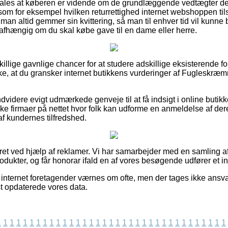
ales at køberen er vidende om de grundlæggende vedtægter de
om for eksempel hvilken returrettighed internet webshoppen tilsi
 man altid gemmer sin kvittering, så man til enhver tid vil kunne 
fhængig om du skal købe gave til en dame eller herre.
killige gavnlige chancer for at studere adskillige eksisterende fo
ke, at du gransker internet butikkens vurderinger af Fugleskræmm
videre evigt udmærkede genveje til at få indsigt i online butik
 firmaer på nettet hvor folk kan udforme en anmeldelse af deres 
 af kundernes tilfredshed.
ret ved hjælp af reklamer. Vi har samarbejder med en samling af i
odukter, og får honorar ifald en af vores besøgende udfører et i
internet foretagender værnes om ofte, men der tages ikke ansvar
est opdaterede vores data.
1
1
1
1
1
1
1
1
1
1
1
1
1
1
1
1
1
1
1
1
1
1
1
1
1
1
1
1
1
1
1
1
1
1
1