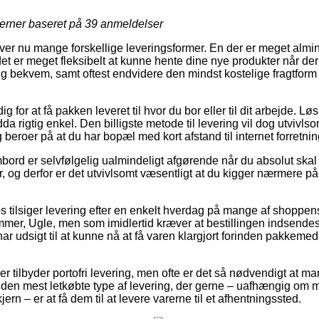
jerner baseret på
39
anmeldelser
er nu mange forskellige leveringsformer. En der er meget almin
et er meget fleksibelt at kunne hente dine nye produkter når der
g bekvem, samt oftest endvidere den mindst kostelige fragtform
ig for at få pakken leveret til hvor du bor eller til dit arbejde. Lø
a rigtig enkel. Den billigste metode til levering vil dog utvivls
eroer på at du har bopæl med kort afstand til internet forretnin
bord er selvfølgelig ualmindeligt afgørende når du absolut skal
 og derfor er det utvivlsomt væsentligt at du kigger nærmere på 
 tilsiger levering efter en enkelt hverdag på mange af shoppe
r, Ugle, men som imidlertid kræver at bestillingen indsendes t
har udsigt til at kunne nå at få varen klargjort forinden pakkem
er tilbyder portofri levering, men ofte er det så nødvendigt at ma
e den mest letkøbte type af levering, der gerne – uafhængig om 
rn – er at få dem til at levere varerne til et afhentningssted.