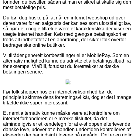
forinden du bestiller, sådan at man er sikret at skaffe sig den
mest betalelige pris.
Du bør dog huske på, at når en internet webshop udlover
deres varer for en salgspris der kan ses som uforståeligt lav,
så bør det i nogle tilfælde være et karakteristika der viser en
uægte internet handler. Køb med gængse betalingskort er
trods alt indbefattet af en anordning, der sikrer folk overfor
bedrageriske online butikker.
Vi tilråder generelt kortbestillinger eller MobilePay. Som en
alternativ mulighed kunne du udnytte et afbetalingstilbud fra
for eksempel ViaBill, forudsat du foretrækker at dække
betalingen senere.
Før folk shopper hos en internet virksomhed bør de
principielt skimme dens forretningsvilkår, dog er det i mange
tilfælde ikke super interessant.
Et nemt alternativ kunne måske være at kontrollere om
internet forhandleren er e-mærke tilsluttet, da det
almindeligvis er et kendetegn for at e-shoppen efterlever de
danske love, udover at e-handlen undertiden kontrolleres af
eksperter der har indsigt i lovene på området. Det er en rigtig