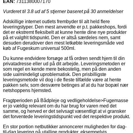
EAN:
7311380007170
Vurderet til
3.8
ud af 5 stjerner baseret på
30
anmeldelser
Adskillige internet outlets frembyder til alt held flere
leveringstyper. Den mest anvendte er p.t. pakkeshops, fordi
det er ekstremt fleksibelt at kunne hente dine nye produkter
på et valgfrit tidspunkt. Den er altså særdeles nem, samt
desuden derudover den mest letkøbte leveringsmåde ved
køb af Fugeskum universal 500ml.
Du kunne endvidere forsøge at få ordren sendt hjem til din
privatadresse eller ud på dit arbejde. Leveringsmetoden er
som regel en kende mere bekostelig, men på den anden
side ualmindeligt uproblematisk. Den prisbilligste
leveringsmetode vil dog i de fleste tilfælde være at hente
pakken selv, som desværre betinges af at du har bopæl nær
netshoppens hjemsted.
Fragtperioden på Bådpleje og vedligeholdelse>Fugemasse
er jo vældig relevant om du har brug for varen med det
samme, og herved er det selvsagt væsentligt at vi gransker
det forventede leveringstidspunkt ved det respektive produkt.
En stor portion netbutikker annoncerer muligheden for dag-
til-dag levering på utallige produkter, eksempelvis