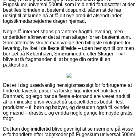
Fugeskum universal 500ml, som imidlertid forudsætter at der
bestilles forinden et bestemt tidspunkt, sådan at de har
udsigt til at kunne nå at få dit nye produkt afsendt inden
logistikmedarbejderne drager hjemad.
Nogle få internet shops garanterer fragtfri levering, men
undertiden afkræver det at man aftager for en bestemt sum.
Som alternativ skulle man vælge den billigste mulighed for
levering, hvilket i de fleste tilfælde – uden hensyn til om man
bor tæt på København, Smørumnedre eller Skagen – vil
blive at få fragtmanden til at bringe din ordre til en
pakkeshop.
Det er i dag usædvanlig hensigtsmæssigt for forbrugerne at
finde de laveste priser fra forskellige internet butikker i
Danmark, og ergo har de fleste e-forhandlere været nødt til
at formindske prisniveauet på specielt deres bedst i test
produkter – til børn og babyer, og desuden også til kvinder
og mænd – drastisk, og endda nogle gange frembyde gratis
fragt.
Det kan dog imidlertid blive gavnligt at se nærmere på visse
e-forhandlere efter rabatkoder på Fugeskum universal 500ml