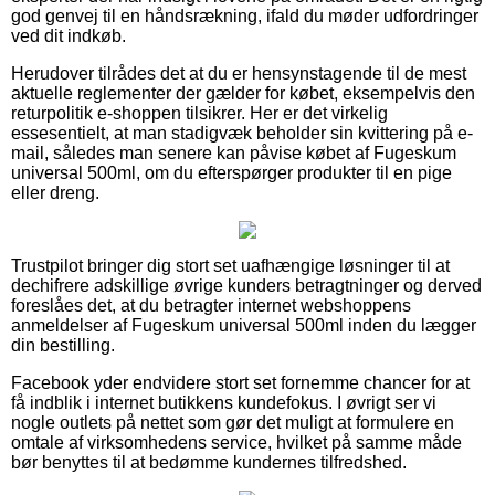
god genvej til en håndsrækning, ifald du møder udfordringer
ved dit indkøb.
Herudover tilrådes det at du er hensynstagende til de mest
aktuelle reglementer der gælder for købet, eksempelvis den
returpolitik e-shoppen tilsikrer. Her er det virkelig
essesentielt, at man stadigvæk beholder sin kvittering på e-
mail, således man senere kan påvise købet af Fugeskum
universal 500ml, om du efterspørger produkter til en pige
eller dreng.
Trustpilot bringer dig stort set uafhængige løsninger til at
dechifrere adskillige øvrige kunders betragtninger og derved
foreslåes det, at du betragter internet webshoppens
anmeldelser af Fugeskum universal 500ml inden du lægger
din bestilling.
Facebook yder endvidere stort set fornemme chancer for at
få indblik i internet butikkens kundefokus. I øvrigt ser vi
nogle outlets på nettet som gør det muligt at formulere en
omtale af virksomhedens service, hvilket på samme måde
bør benyttes til at bedømme kundernes tilfredshed.