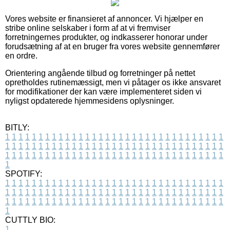
Vores website er finansieret af annoncer. Vi hjælper en
stribe online selskaber i form af at vi fremviser
forretningernes produkter, og indkasserer honorar under
forudsætning af at en bruger fra vores website gennemfører
en ordre.
Orientering angående tilbud og forretninger på nettet
opretholdes rutinemæssigt, men vi påtager os ikke ansvaret
for modifikationer der kan være implementeret siden vi
nyligst opdaterede hjemmesidens oplysninger.
BITLY:
1
1
1
1
1
1
1
1
1
1
1
1
1
1
1
1
1
1
1
1
1
1
1
1
1
1
1
1
1
1
1
1
1
1
1
1
1
1
1
1
1
1
1
1
1
1
1
1
1
1
1
1
1
1
1
1
1
1
1
1
1
1
1
1
1
1
1
1
1
1
1
1
1
1
1
1
1
1
1
1
1
1
1
1
1
1
1
1
1
1
1
1
1
1
1
1
1
1
1
1
SPOTIFY:
1
1
1
1
1
1
1
1
1
1
1
1
1
1
1
1
1
1
1
1
1
1
1
1
1
1
1
1
1
1
1
1
1
1
1
1
1
1
1
1
1
1
1
1
1
1
1
1
1
1
1
1
1
1
1
1
1
1
1
1
1
1
1
1
1
1
1
1
1
1
1
1
1
1
1
1
1
1
1
1
1
1
1
1
1
1
1
1
1
1
1
1
1
1
1
1
1
1
1
1
CUTTLY BIO:
1