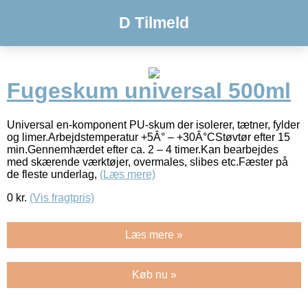
D Tilmeld
Fugeskum universal 500ml
Universal en-komponent PU-skum der isolerer, tætner, fylder
og limer.Arbejdstemperatur +5Â° – +30Â°CStøvtør efter 15
min.Gennemhærdet efter ca. 2 – 4 timer.Kan bearbejdes
med skærende værktøjer, overmales, slibes etc.Fæster på
de fleste underlag,
(Læs mere)
0
kr.
(Vis fragtpris)
Læs mere »
Køb nu »