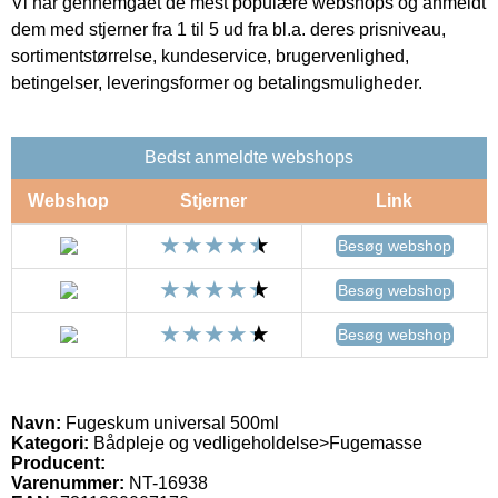
Vi har gennemgået de mest populære webshops og anmeldt
dem med stjerner fra 1 til 5 ud fra bl.a. deres prisniveau,
sortimentstørrelse, kundeservice, brugervenlighed,
betingelser, leveringsformer og betalingsmuligheder.
Bedst anmeldte webshops
Webshop
Stjerner
Link
Besøg webshop
Besøg webshop
Besøg webshop
Navn:
Fugeskum universal 500ml
Kategori:
Bådpleje og vedligeholdelse>Fugemasse
Producent:
Varenummer:
NT-16938