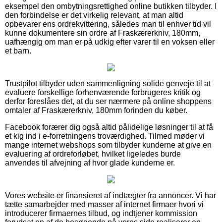
eksempel den ombytningsrettighed online butikken tilbyder. I
den forbindelse er det virkelig relevant, at man altid
opbevarer ens ordrekvittering, således man til enhver tid vil
kunne dokumentere sin ordre af Fraskærerkniv, 180mm,
uafhængig om man er på udkig efter varer til en voksen eller
et barn.
Trustpilot tilbyder uden sammenligning solide genveje til at
evaluere forskellige forhenværende forbrugeres kritik og
derfor foreslåes det, at du ser nærmere på online shoppens
omtaler af Fraskærerkniv, 180mm forinden du køber.
Facebook forærer dig også altid pålidelige løsninger til at få
et kig ind i e-forretningens troværdighed. Tilmed møder vi
mange internet webshops som tilbyder kunderne at give en
evaluering af ordreforløbet, hvilket ligeledes burde
anvendes til afvejning af hvor glade kunderne er.
Vores website er finansieret af indtægter fra annoncer. Vi har
tætte samarbejder med masser af internet firmaer hvori vi
introducerer firmaernes tilbud, og indtjener kommission