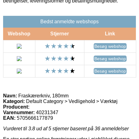
betingelser, leveringsformer og betalingsmuligheder.
Bedst anmeldte webshops
Webshop
Stjerner
Link
Besøg webshop
Besøg webshop
Besøg webshop
Navn:
Fraskærerkniv, 180mm
Kategori:
Default Category > Vedligehold > Værktøj
Producent:
Varenummer:
40231347
EAN:
5705666177879
Vurderet til
3.8
ud af 5 stjerner baseret på
36
anmeldelser