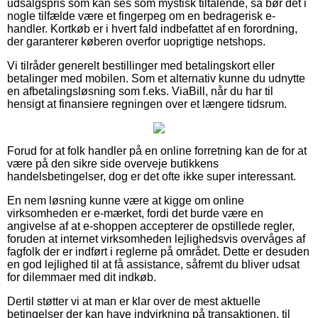
udsalgspris som kan ses som mystisk tiltalende, så bør det i
nogle tilfælde være et fingerpeg om en bedragerisk e-
handler. Kortkøb er i hvert fald indbefattet af en forordning,
der garanterer køberen overfor uoprigtige netshops.
Vi tilråder generelt bestillinger med betalingskort eller
betalinger med mobilen. Som et alternativ kunne du udnytte
en afbetalingsløsning som f.eks. ViaBill, når du har til
hensigt at finansiere regningen over et længere tidsrum.
Forud for at folk handler på en online forretning kan de for at
være på den sikre side overveje butikkens
handelsbetingelser, dog er det ofte ikke super interessant.
En nem løsning kunne være at kigge om online
virksomheden er e-mærket, fordi det burde være en
angivelse af at e-shoppen accepterer de opstillede regler,
foruden at internet virksomheden lejlighedsvis overvåges af
fagfolk der er indført i reglerne på området. Dette er desuden
en god lejlighed til at få assistance, såfremt du bliver udsat
for dilemmaer med dit indkøb.
Dertil støtter vi at man er klar over de mest aktuelle
betingelser der kan have indvirkning på transaktionen, til