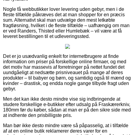
Nogle få webbutikker lover levering uden gebyr, men i de
fleste tilfælde påkræves det at man shopper for en præcis
sum. Alternativt skal man udvælge den mest letkøbte
fragtløsning, hvilket i de fleste tilfælde – uafhængig om man
er ved Randers, Thisted eller Humlebæk – vil være at få
leveret bestillingen til et udleveringssted.
Det er jo usædvanlig enkelt for internetbrugere at finde
information om priser på forskellige online firmaer, og med
det motiv har massevis af forretninger på nettet fundet det
uundgåeligt at nedsætte prisniveauet på mange af deres
produkter – til babyer og børn, og samtidig også til mænd og
kvinder – drastisk, og endda nogle gange tilbyde fragt uden
gebyr.
Men det kan ikke desto mindre vise sig indbringende at
studere forskellige e-butikker efter udsalg på Fraskærerkniv,
180mm før du køber, sådan at man er på den sikre side med
at indhente den prisbilligste pris.
Man bør ikke desto mindre være så påpasselig, at i tilfælde
af at en online butik reklamerer deres varer for en