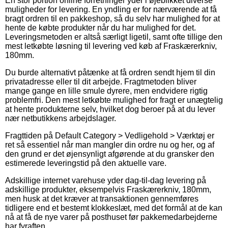
En stor portion online forretninger yder i øjeblikket diverse
muligheder for levering. En yndling er for nærværende at få
bragt ordren til en pakkeshop, så du selv har mulighed for at
hente de købte produkter når du har mulighed for det.
Leveringsmetoden er altså særligt ligetil, samt ofte tillige den
mest letkøbte løsning til levering ved køb af Fraskærerkniv,
180mm.
Du burde alternativt påtænke at få ordren sendt hjem til din
privatadresse eller til dit arbejde. Fragtmetoden bliver
mange gange en lille smule dyrere, men endvidere rigtig
problemfri. Den mest letkøbte mulighed for fragt er unægtelig
at hente produkterne selv, hvilket dog beroer på at du lever
nær netbutikkens arbejdslager.
Fragttiden på Default Category > Vedligehold > Værktøj er
ret så essentiel når man mangler din ordre nu og her, og af
den grund er det øjensynligt afgørende at du gransker den
estimerede leveringstid på den aktuelle vare.
Adskillige internet varehuse yder dag-til-dag levering på
adskillige produkter, eksempelvis Fraskærerkniv, 180mm,
men husk at det kræver at transaktionen gennemføres
tidligere end et bestemt klokkeslæt, med det formål at de kan
nå at få de nye varer på posthuset før pakkemedarbejderne
har fyraften.