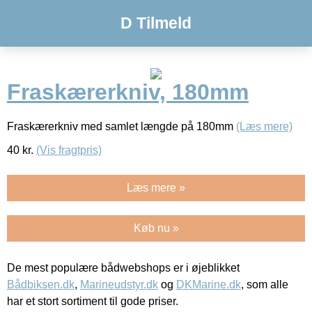
D Tilmeld
Fraskærerkniv, 180mm
Fraskærerkniv med samlet længde på 180mm
(Læs mere)
40
kr.
(Vis fragtpris)
Læs mere »
Køb nu »
De mest populære bådwebshops er i øjeblikket
Bådbiksen.dk
,
Marineudstyr.dk
og
DKMarine.dk
, som alle
har et stort sortiment til gode priser.