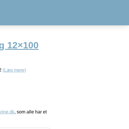
ng 12×100
-2
(Læs mere)
ine.dk
, som alle har et