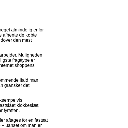
meget almindelig er for
nne afhente de købte
rudover den mest
u arbejder. Muligheden
igste fragttype er
internet shoppens
temmende ifald man
an gransker det
eksempelvis
astslået klokkeslæt,
r fyraften.
er aftages for en fastsat
lde – uanset om man er