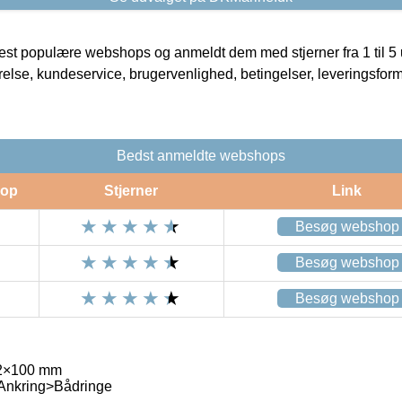
t populære webshops og anmeldt dem med stjerner fra 1 til 5 ud
rrelse, kundeservice, brugervenlighed, betingelser, leveringsfor
Bedst anmeldte webshops
op
Stjerner
Link
Besøg webshop
Besøg webshop
Besøg webshop
12×100 mm
 Ankring>Bådringe