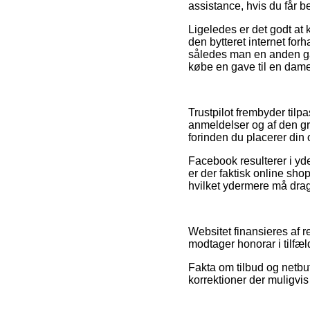
assistance, hvis du får 
Ligeledes er det godt at
den bytteret internet forh
således man en anden ga
købe en gave til en dame 
Trustpilot frembyder ti
anmeldelser og af den gr
forinden du placerer din 
Facebook resulterer i yde
er der faktisk online sh
hvilket ydermere må drage
Websitet finansieres af r
modtager honorar i tilfæld
Fakta om tilbud og netbut
korrektioner der muligvis