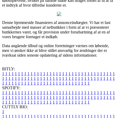
købsoplevelse, hvilket på samme måde kan drages fordel af til at få
et indtryk af hvor tilfredse kunderne er.
Denne hjemmeside finansieres af annonceindtægter. Vi har et fast
samarbejde med masser af netbutikker i form af at vi præsenterer
butikkernes varer, og får provision under forudsætning af at en af
vores brugere foretager et indkøb.
Data angående tilbud og online forretninger værnes om løbende,
men vi ønsker ikke at blive stillet ansvarlig for ændringer der er
iværksat siden seneste opdatering af sidens informationer.
BITLY:
1
1
1
1
1
1
1
1
1
1
1
1
1
1
1
1
1
1
1
1
1
1
1
1
1
1
1
1
1
1
1
1
1
1
1
1
1
1
1
1
1
1
1
1
1
1
1
1
1
1
1
1
1
1
1
1
1
1
1
1
1
1
1
1
1
1
1
1
1
1
1
1
1
1
1
1
1
1
1
1
1
1
1
1
1
1
1
1
1
1
1
1
1
1
1
1
1
1
1
1
SPOTIFY:
1
1
1
1
1
1
1
1
1
1
1
1
1
1
1
1
1
1
1
1
1
1
1
1
1
1
1
1
1
1
1
1
1
1
1
1
1
1
1
1
1
1
1
1
1
1
1
1
1
1
1
1
1
1
1
1
1
1
1
1
1
1
1
1
1
1
1
1
1
1
1
1
1
1
1
1
1
1
1
1
1
1
1
1
1
1
1
1
1
1
1
1
1
1
1
1
1
1
1
1
CUTTLY BIO:
1
1
1
1
1
1
1
1
1
1
1
1
1
1
1
1
1
1
1
1
1
1
1
1
1
1
1
1
1
1
1
1
1
1
1
1
1