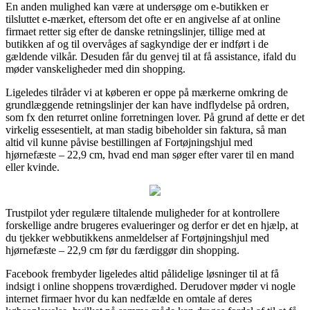
En anden mulighed kan være at undersøge om e-butikken er
tilsluttet e-mærket, eftersom det ofte er en angivelse af at online
firmaet retter sig efter de danske retningslinjer, tillige med at
butikken af og til overvåges af sagkyndige der er indført i de
gældende vilkår. Desuden får du genvej til at få assistance, ifald du
møder vanskeligheder med din shopping.
Ligeledes tilråder vi at køberen er oppe på mærkerne omkring de
grundlæggende retningslinjer der kan have indflydelse på ordren,
som fx den returret online forretningen lover. På grund af dette er det
virkelig essesentielt, at man stadig bibeholder sin faktura, så man
altid vil kunne påvise bestillingen af Fortøjningshjul med
hjørnefæste – 22,9 cm, hvad end man søger efter varer til en mand
eller kvinde.
Trustpilot yder regulære tiltalende muligheder for at kontrollere
forskellige andre brugeres evalueringer og derfor er det en hjælp, at
du tjekker webbutikkens anmeldelser af Fortøjningshjul med
hjørnefæste – 22,9 cm før du færdiggør din shopping.
Facebook frembyder ligeledes altid pålidelige løsninger til at få
indsigt i online shoppens troværdighed. Derudover møder vi nogle
internet firmaer hvor du kan nedfælde en omtale af deres