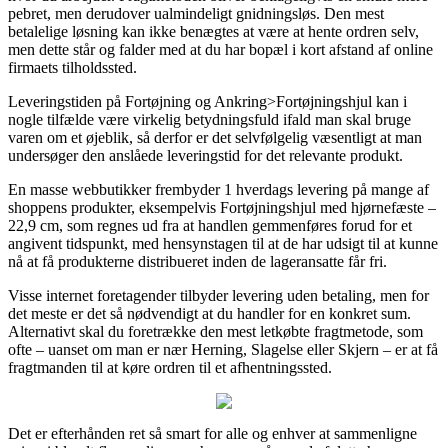
pebret, men derudover ualmindeligt gnidningsløs. Den mest
betalelige løsning kan ikke benægtes at være at hente ordren selv,
men dette står og falder med at du har bopæl i kort afstand af online
firmaets tilholdssted.
Leveringstiden på Fortøjning og Ankring>Fortøjningshjul kan i
nogle tilfælde være virkelig betydningsfuld ifald man skal bruge
varen om et øjeblik, så derfor er det selvfølgelig væsentligt at man
undersøger den anslåede leveringstid for det relevante produkt.
En masse webbutikker frembyder 1 hverdags levering på mange af
shoppens produkter, eksempelvis Fortøjningshjul med hjørnefæste –
22,9 cm, som regnes ud fra at handlen gemmenføres forud for et
angivent tidspunkt, med hensynstagen til at de har udsigt til at kunne
nå at få produkterne distribueret inden de lageransatte får fri.
Visse internet foretagender tilbyder levering uden betaling, men for
det meste er det så nødvendigt at du handler for en konkret sum.
Alternativt skal du foretrække den mest letkøbte fragtmetode, som
ofte – uanset om man er nær Herning, Slagelse eller Skjern – er at få
fragtmanden til at køre ordren til et afhentningssted.
Det er efterhånden ret så smart for alle og enhver at sammenligne