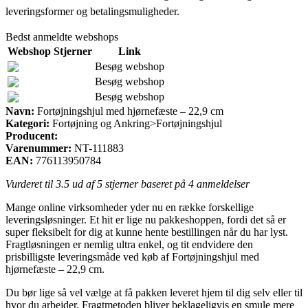
leveringsformer og betalingsmuligheder.
Bedst anmeldte webshops
Webshop
Stjerner
Link
Besøg webshop
Besøg webshop
Besøg webshop
Navn:
Fortøjningshjul med hjørnefæste – 22,9 cm
Kategori:
Fortøjning og Ankring>Fortøjningshjul
Producent:
Varenummer:
NT-111883
EAN:
776113950784
Vurderet til
3.5
ud af 5 stjerner baseret på
4
anmeldelser
Mange online virksomheder yder nu en række forskellige
leveringsløsninger. Et hit er lige nu pakkeshoppen, fordi det så er
super fleksibelt for dig at kunne hente bestillingen når du har lyst.
Fragtløsningen er nemlig ultra enkel, og tit endvidere den
prisbilligste leveringsmåde ved køb af Fortøjningshjul med
hjørnefæste – 22,9 cm.
Du bør lige så vel vælge at få pakken leveret hjem til dig selv eller til
hvor du arbejder. Fragtmetoden bliver beklageligvis en smule mere