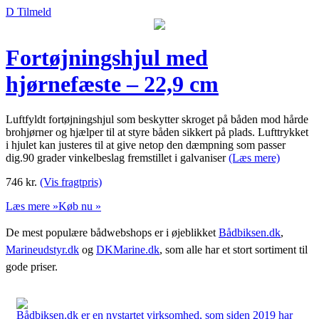
D Tilmeld
Fortøjningshjul med
hjørnefæste – 22,9 cm
Luftfyldt fortøjningshjul som beskytter skroget på båden mod hårde
brohjørner og hjælper til at styre båden sikkert på plads. Lufttrykket
i hjulet kan justeres til at give netop den dæmpning som passer
dig.90 grader vinkelbeslag fremstillet i galvaniser
(Læs mere)
746
kr.
(Vis fragtpris)
Læs mere »
Køb nu »
De mest populære bådwebshops er i øjeblikket
Bådbiksen.dk
,
Marineudstyr.dk
og
DKMarine.dk
, som alle har et stort sortiment til
gode priser.
Bådbiksen.dk er en nystartet virksomhed, som siden 2019 har