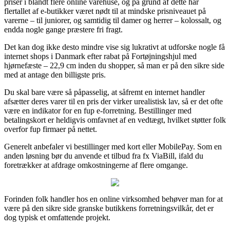
priser i blandt flere online varehuse, og på grund af dette har
flertallet af e-butikker været nødt til at mindske prisniveauet på
varerne – til juniorer, og samtidig til damer og herrer – kolossalt, og
endda nogle gange præstere fri fragt.
Det kan dog ikke desto mindre vise sig lukrativt at udforske nogle få
internet shops i Danmark efter rabat på Fortøjningshjul med
hjørnefæste – 22,9 cm inden du shopper, så man er på den sikre side
med at antage den billigste pris.
Du skal bare være så påpasselig, at såfremt en internet handler
afsætter deres varer til en pris der virker urealistisk lav, så er det ofte
være en indikator for en fup e-forretning. Bestillinger med
betalingskort er heldigvis omfavnet af en vedtægt, hvilket støtter folk
overfor fup firmaer på nettet.
Generelt anbefaler vi bestillinger med kort eller MobilePay. Som en
anden løsning bør du anvende et tilbud fra fx ViaBill, ifald du
foretrækker at afdrage omkostningerne af flere omgange.
Forinden folk handler hos en online virksomhed behøver man for at
være på den sikre side granske butikkens forretningsvilkår, det er
dog typisk et omfattende projekt.