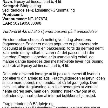
Navn:
Epoxy a/f tiecoat part b, 4 lit
Kategori:
Bådpleje og
vedligeholdelse>Bådmaling>Grundmaling
Producent:
Varenummer:
NT-107674
EAN:
5021905030898
Vurderet til
4.6
ud af 5 stjerner baseret på
4
anmeldelser
En stor portion shops på nettet giver i dag alverdens
fragtmetoder. En der er meget populær er på nuværende
tidspunkt at få sendt til en pakkeshop, fordi du dermed nemt
kan hente de nyindkøbte varer når det passer ind i din
hverdag. Fragtmuligheden er jo usædvanlig enkel, og
mange gange ligeledes den mest letkøbte leveringsløsning
ved køb af Epoxy a/f tiecoat part b, 4 lit.
Du burde omvendt forsøge at få pakken leveret til hvor du
bor eller til din arbejdsplads. Fragtmuligheden er jævnligt en
smule mere pebret, men endda ret så let gængelig. Den
mest letkøbte fragtløsning kan ikke benægtes at være at
hente ordren selv, men den løsning stiller krav om at du
befinder dig i nærheden af internet butikkens hjemsted.
Fragtperioden på Bådpleje og