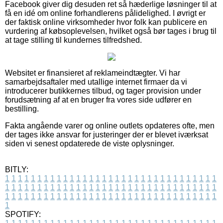
Facebook giver dig desuden ret så hæderlige løsninger til at
få en idé om online forhandlerens pålidelighed. I øvrigt er
der faktisk online virksomheder hvor folk kan publicere en
vurdering af købsoplevelsen, hvilket også bør tages i brug til
at tage stilling til kundernes tilfredshed.
Websitet er finansieret af reklameindtægter. Vi har
samarbejdsaftaler med utallige internet firmaer da vi
introducerer butikkernes tilbud, og tager provision under
forudsætning af at en bruger fra vores side udfører en
bestilling.
Fakta angående varer og online outlets opdateres ofte, men
der tages ikke ansvar for justeringer der er blevet iværksat
siden vi senest opdaterede de viste oplysninger.
BITLY:
1
1
1
1
1
1
1
1
1
1
1
1
1
1
1
1
1
1
1
1
1
1
1
1
1
1
1
1
1
1
1
1
1
1
1
1
1
1
1
1
1
1
1
1
1
1
1
1
1
1
1
1
1
1
1
1
1
1
1
1
1
1
1
1
1
1
1
1
1
1
1
1
1
1
1
1
1
1
1
1
1
1
1
1
1
1
1
1
1
1
1
1
1
1
1
1
1
1
1
1
SPOTIFY: