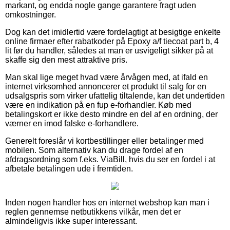
markant, og endda nogle gange garantere fragt uden
omkostninger.
Dog kan det imidlertid være fordelagtigt at besigtige enkelte
online firmaer efter rabatkoder på Epoxy a/f tiecoat part b, 4
lit før du handler, således at man er usvigeligt sikker på at
skaffe sig den mest attraktive pris.
Man skal lige meget hvad være årvågen med, at ifald en
internet virksomhed annoncerer et produkt til salg for en
udsalgspris som virker ufattelig tiltalende, kan det undertiden
være en indikation på en fup e-forhandler. Køb med
betalingskort er ikke desto mindre en del af en ordning, der
værner en imod falske e-forhandlere.
Generelt foreslår vi kortbestillinger eller betalinger med
mobilen. Som alternativ kan du drage fordel af en
afdragsordning som f.eks. ViaBill, hvis du ser en fordel i at
afbetale betalingen ude i fremtiden.
Inden nogen handler hos en internet webshop kan man i
reglen gennemse netbutikkens vilkår, men det er
almindeligvis ikke super interessant.