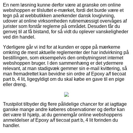
En nem løsning kunne derfor være at granske om online
webshoppen er tilsluttet e-mærket, fordi det burde være et
tegn på at webbutikken anerkender dansk lovgivning,
udover at online virksomheden rutinemæssigt overvåges af
jurister som forstår reglerne på området. Desuden får du
genvej til at få bistand, for så vidt du oplever vanskeligheder
ved din handel.
Yderligere går vi ind for at kunden er oppe på mærkerne
omkring de mest aktuelle reglementer der har indvirkning på
bestillingen, som eksempelvis den ombytningsret internet
webshoppen bruger. I den sammenhæng er det ydermere
relevant, at man stadigvæk gemmer sin e-mail kvittering, så
man fremadrettet kan bevidne sin ordre af Epoxy a/f tiecoat
part b, 4 lit, ligegyldigt om du skal købe en gave til en pige
eller dreng.
Trustpilot tilbyder dig flere pålidelige chancer for at iagttage
ganske mange andre køberes observationer og derfor kan
det være til hjælp, at du gennemgår online webshoppens
anmeldelser af Epoxy a/f tiecoat part b, 4 lit forinden du
handler.