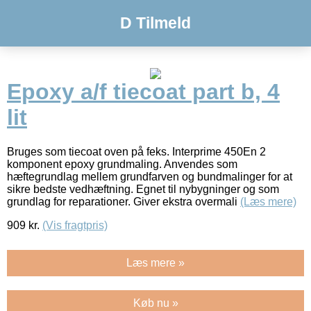
D Tilmeld
Epoxy a/f tiecoat part b, 4
lit
Bruges som tiecoat oven på feks. Interprime 450En 2
komponent epoxy grundmaling. Anvendes som
hæftegrundlag mellem grundfarven og bundmalinger for at
sikre bedste vedhæftning. Egnet til nybygninger og som
grundlag for reparationer. Giver ekstra overmali
(Læs mere)
909
kr.
(Vis fragtpris)
Læs mere »
Køb nu »