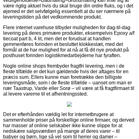
vedligeholdelse>Bådmaling>Grundmaling kan vise sig at
være rigtig aktuel hvis du skal bruge din ordre fluks, og i det
øjemed er det selvfølgelig essentielt at du ser nærmere på
leveringstiden på det vedkommende produkt.
Flere internet varehuse tilbyder muligheden for dag-til-dag
levering på deres primære produkter, eksempelvis Epoxy a/f
tiecoat part b, 4 lit, men det er forudsat at handlen
gemmenføres forinden et besluttet klokkeslæt, med det
formål at de har mulighed for at nå at få dit nye produkt på
posthuset forinden logistikmedarbejderne har fyraften.
Nogle online shops frembyder fragtfri levering, men i de
fleste tilfælde er det kun gældende hvis der aftages for en
præcis sum. Ellers kunne man foretrække den billigste
leveringsmåde, som i de fleste tilfælde – uanset om man er
nær Taastrup, Varde eller Sorø – vil være at få fragtfirmaet til
at levere varerne til et afhentningssted.
Det er efterhånden vældig let for internetbrugere at
sammenholde priser på forskellige online firmaer, og derved
har masser af online selskaber ikke kunne slippe for at
nedskære salgsværdien på mange af deres varer – til
babyer og børn, lige så vel som til herrer og damer –