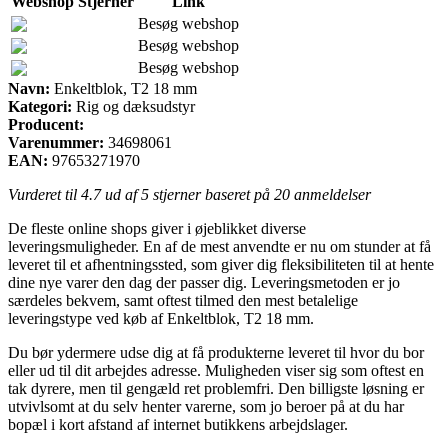
Webshop
Stjerner
Link
Besøg webshop
Besøg webshop
Besøg webshop
Navn:
Enkeltblok, T2 18 mm
Kategori:
Rig og dæksudstyr
Producent:
Varenummer:
34698061
EAN:
97653271970
Vurderet til
4.7
ud af 5 stjerner baseret på
20
anmeldelser
De fleste online shops giver i øjeblikket diverse
leveringsmuligheder. En af de mest anvendte er nu om stunder at få
leveret til et afhentningssted, som giver dig fleksibiliteten til at hente
dine nye varer den dag der passer dig. Leveringsmetoden er jo
særdeles bekvem, samt oftest tilmed den mest betalelige
leveringstype ved køb af Enkeltblok, T2 18 mm.
Du bør ydermere udse dig at få produkterne leveret til hvor du bor
eller ud til dit arbejdes adresse. Muligheden viser sig som oftest en
tak dyrere, men til gengæld ret problemfri. Den billigste løsning er
utvivlsomt at du selv henter varerne, som jo beroer på at du har
bopæl i kort afstand af internet butikkens arbejdslager.