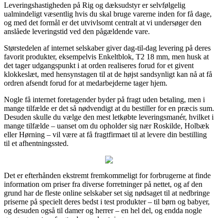
Leveringshastigheden på Rig og dæksudstyr er selvfølgelig
ualmindeligt væsentlig hvis du skal bruge varerne inden for få dage,
og med det formål er det utvivlsomt centralt at vi undersøger den
anslåede leveringstid ved den pågældende vare.
Størstedelen af internet selskaber giver dag-til-dag levering på deres
favorit produkter, eksempelvis Enkeltblok, T2 18 mm, men husk at
det tager udgangspunkt i at orden realiseres forud for et givent
klokkeslæt, med hensynstagen til at de højst sandsynligt kan nå at få
ordren afsendt forud for at medarbejderne tager hjem.
Nogle få internet foretagender byder på fragt uden betaling, men i
mange tilfælde er det så nødvendigt at du bestiller for en præcis sum.
Desuden skulle du vælge den mest letkøbte leveringsmanér, hvilket i
mange tilfælde – uanset om du opholder sig nær Roskilde, Holbæk
eller Hørning – vil være at få fragtfirmaet til at levere din bestilling
til et afhentningssted.
Det er efterhånden ekstremt fremkommeligt for forbrugerne at finde
information om priser fra diverse forretninger på nettet, og af den
grund har de fleste online selskaber set sig nødsaget til at nedbringe
priserne på specielt deres bedst i test produkter – til børn og babyer,
og desuden også til damer og herrer – en hel del, og endda nogle