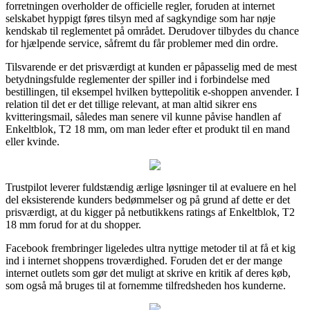
forretningen overholder de officielle regler, foruden at internet
selskabet hyppigt føres tilsyn med af sagkyndige som har nøje
kendskab til reglementet på området. Derudover tilbydes du chance
for hjælpende service, såfremt du får problemer med din ordre.
Tilsvarende er det prisværdigt at kunden er påpasselig med de mest
betydningsfulde reglementer der spiller ind i forbindelse med
bestillingen, til eksempel hvilken byttepolitik e-shoppen anvender. I
relation til det er det tillige relevant, at man altid sikrer ens
kvitteringsmail, således man senere vil kunne påvise handlen af
Enkeltblok, T2 18 mm, om man leder efter et produkt til en mand
eller kvinde.
Trustpilot leverer fuldstændig ærlige løsninger til at evaluere en hel
del eksisterende kunders bedømmelser og på grund af dette er det
prisværdigt, at du kigger på netbutikkens ratings af Enkeltblok, T2
18 mm forud for at du shopper.
Facebook frembringer ligeledes ultra nyttige metoder til at få et kig
ind i internet shoppens troværdighed. Foruden det er der mange
internet outlets som gør det muligt at skrive en kritik af deres køb,
som også må bruges til at fornemme tilfredsheden hos kunderne.