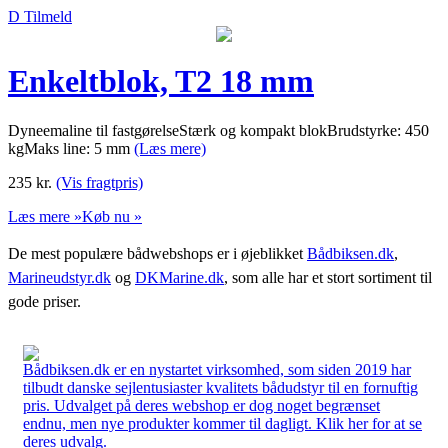
D Tilmeld
Enkeltblok, T2 18 mm
Dyneemaline til fastgørelseStærk og kompakt blokBrudstyrke: 450
kgMaks line: 5 mm
(Læs mere)
235
kr.
(Vis fragtpris)
Læs mere »
Køb nu »
De mest populære bådwebshops er i øjeblikket
Bådbiksen.dk
,
Marineudstyr.dk
og
DKMarine.dk
, som alle har et stort sortiment til
gode priser.
Bådbiksen.dk er en nystartet virksomhed, som siden 2019 har
tilbudt danske sejlentusiaster kvalitets bådudstyr til en fornuftig
pris. Udvalget på deres webshop er dog noget begrænset
endnu, men nye produkter kommer til dagligt. Klik her for at se
deres udvalg.