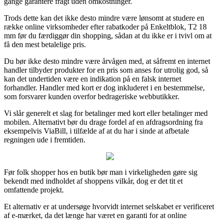
gange garantere fragt uden omkostninger.
Trods dette kan det ikke desto mindre være lønsomt at studere en
række online virksomheder efter rabatkoder på Enkeltblok, T2 18
mm før du færdiggør din shopping, sådan at du ikke er i tvivl om at
få den mest betalelige pris.
Du bør ikke desto mindre være årvågen med, at såfremt en internet
handler tilbyder produkter for en pris som anses for utrolig god, så
kan det undertiden være en indikation på en falsk internet
forhandler. Handler med kort er dog inkluderet i en bestemmelse,
som forsvarer kunden overfor bedrageriske webbutikker.
Vi slår generelt et slag for betalinger med kort eller betalinger med
mobilen. Alternativt bør du drage fordel af en afdragsordning fra
eksempelvis ViaBill, i tilfælde af at du har i sinde at afbetale
regningen ude i fremtiden.
Før folk shopper hos en butik bør man i virkeligheden gøre sig
bekendt med indholdet af shoppens vilkår, dog er det tit et
omfattende projekt.
Et alternativ er at undersøge hvorvidt internet selskabet er verificeret
af e-mærket, da det længe har været en garanti for at online