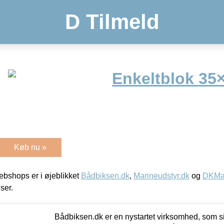
D Tilmeld
Enkeltblok 3
Køb nu »
bshops er i øjeblikket
Bådbiksen.dk
,
Marineudstyr.dk
og
DKMar
iser.
Bådbiksen.dk er en nystartet virksomhed, som si