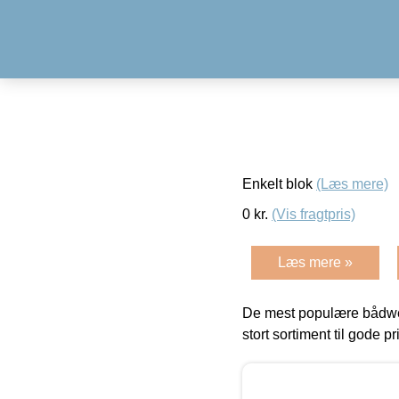
Enkelt blok
(Læs mere)
0
kr.
(Vis fragtpris)
Læs mere »
De mest populære bådwe
stort sortiment til gode pr