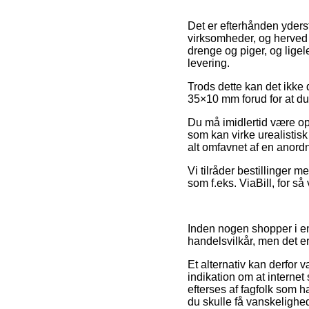
Det er efterhånden yderst
virksomheder, og herved h
drenge og piger, og lige
levering.
Trods dette kan det ikke 
35×10 mm forud for at du k
Du må imidlertid være opm
som kan virke urealistisk
alt omfavnet af en anordn
Vi tilråder bestillinger 
som f.eks. ViaBill, for så
Inden nogen shopper i en
handelsvilkår, men det e
Et alternativ kan derfor v
indikation om at internet
efterses af fagfolk som h
du skulle få vanskelighed