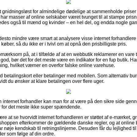
 gnidningsløst for almindelige dødelige at sammenholde priser fr
ar masser af online selskaber været tvunget til at stampe prisni
ledes også til mænd og kvinder – en hel del, og endda nogle gan
desto mindre være smart at analysere visse internet forhandlere 
øber, så du ikke er i tvivl om at opnå den prisbilligste pris.
ærksom på, at i tilfælde af at en webbutik reklamerer en vare ti
 god, bør det for det meste være en indikator for en fup butik. Ha
ing, hvilket værner en overfor falske online varehuse.
med betalingskort eller betalinger med mobilen. Som alternativ b
 vidt du ønsker at klare betalingen over flere uger.
 internet forhandler kan man for at være på den sikre side ge
r for det meste ikke super spændende.
ære at se hvorvidt internet forhandleren er støttet af e-mærket, g
 shoppen efterkommer de gældende danske regler, og at online bu
ar nøje kendskab til retningslinjerne. Desuden får du lejlighed ti
er som følge af din ordre.