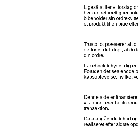
Ligeså stiller vi forslag
hvilken returrettighed int
bibeholder sin ordrekvit
et produkt til en pige elle
Trustpilot præsterer alti
derfor er det klogt, at d
din ordre.
Facebook tilbyder dig end
Foruden det ses endda on
købsoplevelse, hvilket yd
Denne side er finansiere
vi annoncerer butikkernes
transaktion.
Data angående tilbud og 
realiseret efter sidste op