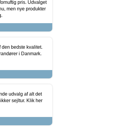
fornuftig pris. Udvalget
u, men nye produkter
g.
den bedste kvalitet.
erandører i Danmark.
de udvalg af alt det
kker sejltur. Klik her