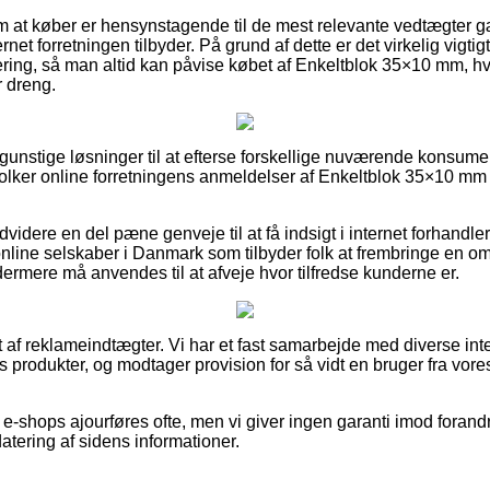
 om at køber er hensynstagende til de mest relevante vedtægter 
ernet forretningen tilbyder. På grund af dette er det virkelig vigt
tering, så man altid kan påvise købet af Enkeltblok 35×10 mm, h
r dreng.
d gunstige løsninger til at efterse forskellige nuværende konsume
u tolker online forretningens anmeldelser af Enkeltblok 35×10 mm 
videre en del pæne genveje til at få indsigt i internet forhandl
line selskaber i Danmark som tilbyder folk at frembringe en om
ermere må anvendes til at afveje hvor tilfredse kunderne er.
t af reklameindtægter. Vi har et fast samarbejde med diverse in
 produkter, og modtager provision for så vidt en bruger fra vore
e-shops ajourføres ofte, men vi giver ingen garanti imod forand
datering af sidens informationer.