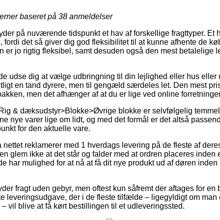
jerner baseret på
38
anmeldelser
er på nuværende tidspunkt et hav af forskellige fragttyper. Et h
 fordi det så giver dig god fleksibilitet til at kunne afhente de k
n er jo rigtig fleksibel, samt desuden også den mest betalelige
se dig at vælge udbringning til din lejlighed eller hus eller u
ligt en tand dyrere, men til gengæld særdeles let. Den mest pr
pakken, men det afhænger af at du er lige ved online forretningen
 Rig & dæksudstyr>Blokke>Øvrige blokke er selvfølgelig temm
dine nye varer lige om lidt, og med det formål er det altså passe
unkt for den aktuelle vare.
å nettet reklamerer med 1 hverdags levering på de fleste af dere
 glem ikke at det står og falder med at ordren placeres inden et
de har mulighed for at nå at få dit nye produkt ud af døren ind
der fragt uden gebyr, men oftest kun såfremt der aftages for en b
e leveringsudgave, der i de fleste tilfælde – ligegyldigt om man
 vil blive at få kørt bestillingen til et udleveringssted.