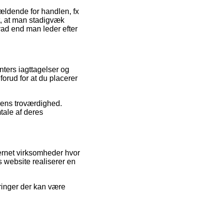
gældende for handlen, fx
igt, at man stadigvæk
vad end man leder efter
nters iagttagelser og
forud for at du placerer
erens troværdighed.
tale af deres
ternet virksomheder hvor
s website realiserer en
ringer der kan være