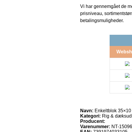
Vi har gennemgået de mes
prisniveau, sortimentstø
betalingsmuligheder.
Websh
Navn:
Enkeltblok 35×1
Kategori:
Rig & dæksuds
Producent:
Varenummer:
NT-15096
EAN:
7391974033105