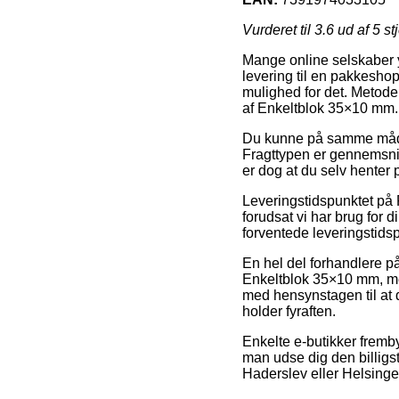
Vurderet til
3.6
ud af 5 st
Mange online selskaber yd
levering til en pakkeshop,
mulighed for det. Metode
af Enkeltblok 35×10 mm.
Du kunne på samme måde ud
Fragttypen er gennemsnit
er dog at du selv henter 
Leveringstidspunktet på
forudsat vi har brug for 
forventede leveringstidsp
En hel del forhandlere p
Enkeltblok 35×10 mm, men
med hensynstagen til at 
holder fyraften.
Enkelte e-butikker fremby
man udse dig den billigst
Haderslev eller Helsinge –