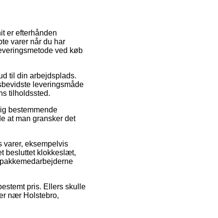
it er efterhånden
øbte varer når du har
 leveringsmetode ved køb
d til din arbejdsplads.
isbevidste leveringsmåde
s tilholdssted.
elig bestemmende
nde at man gransker det
s varer, eksempelvis
 besluttet klokkeslæt,
en pakkemedarbejderne
estemt pris. Ellers skulle
 er nær Holstebro,