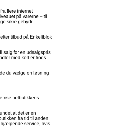
a flere internet
veauet på varerne – til
ge sikre gebyrfri
efter tilbud på Enkeltblok
l salg for en udsalgspris
ndler med kort er trods
urde du vælge en løsning
nnemse netbutikkens
rundet at det er en
tikken fra tid til anden
l hjælpende service, hvis