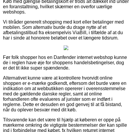
Køb med gængse betalingskort er trods alt dækket ind under
en foranstaltning, hvilket skærmer en overfor uærlige
webshops.
Vi tilråder generelt shopping med kort eller betalinger med
mobilen. Som alternativ burde du drage nytte af et
afbetalingstilbud fra eksempelvis ViaBill, i tilfælde af at du
har i sinde at honorere beløbet over et længere tidsrum.
Før folk shopper hos en Danfender internet webshop kunne
de i reglen have øje for shoppens handelsbetingelser, dog
er det tit ikke super spændende.
Alternativet kunne være at kontrollere hvorvidt online
shoppen er e-mærke godkendt, eftersom det burde være en
indikation om at webbutikken opererer i overensstemmelse
med de gældende danske regler, samt at online
forhandleren ofte evalueres af jurister som er indført i
reglerne. Dette er desuden en god genvej til at få bistand,
når du oplever besvær med dit køb.
Tilsvarende kan det være til hjælp at køberen er oppe på
mærkerne omkring de vigtigste bestemmelser der kan spille
ind i forbindelse med købet, fx hvilken returret internet