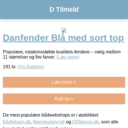
D Tilmeld
Danfender Blå med sort top
Populære, rotationsstøbte kvalitets-fendere – vælg mellem
11 størrelser og fire farver.
(Læs mere)
191
kr.
(Vis fragtpris)
Læs mere »
Køb nu »
De mest populære bådwebshops er i øjeblikket
Bådbiksen.dk
,
Marineudstyr.dk
og
DKMarine.dk
, som alle