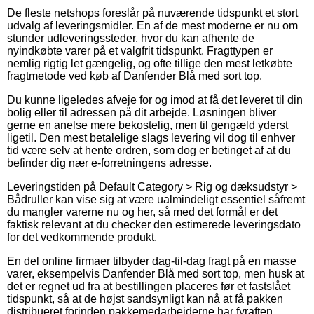
De fleste netshops foreslår på nuværende tidspunkt et stort
udvalg af leveringsmidler. En af de mest moderne er nu om
stunder udleveringssteder, hvor du kan afhente de
nyindkøbte varer på et valgfrit tidspunkt. Fragttypen er
nemlig rigtig let gængelig, og ofte tillige den mest letkøbte
fragtmetode ved køb af Danfender Blå med sort top.
Du kunne ligeledes afveje for og imod at få det leveret til din
bolig eller til adressen på dit arbejde. Løsningen bliver
gerne en anelse mere bekostelig, men til gengæld yderst
ligetil. Den mest betalelige slags levering vil dog til enhver
tid være selv at hente ordren, som dog er betinget af at du
befinder dig nær e-forretningens adresse.
Leveringstiden på Default Category > Rig og dæksudstyr >
Bådruller kan vise sig at være ualmindeligt essentiel såfremt
du mangler varerne nu og her, så med det formål er det
faktisk relevant at du checker den estimerede leveringsdato
for det vedkommende produkt.
En del online firmaer tilbyder dag-til-dag fragt på en masse
varer, eksempelvis Danfender Blå med sort top, men husk at
det er regnet ud fra at bestillingen placeres før et fastslået
tidspunkt, så at de højst sandsynligt kan nå at få pakken
distribueret forinden pakkemedarbejderne har fyraften.