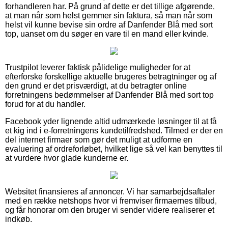
forhandleren har. På grund af dette er det tillige afgørende,
at man når som helst gemmer sin faktura, så man når som
helst vil kunne bevise sin ordre af Danfender Blå med sort
top, uanset om du søger en vare til en mand eller kvinde.
Trustpilot leverer faktisk pålidelige muligheder for at
efterforske forskellige aktuelle brugeres betragtninger og af
den grund er det prisværdigt, at du betragter online
forretningens bedømmelser af Danfender Blå med sort top
forud for at du handler.
Facebook yder lignende altid udmærkede løsninger til at få
et kig ind i e-forretningens kundetilfredshed. Tilmed er der en
del internet firmaer som gør det muligt at udforme en
evaluering af ordreforløbet, hvilket lige så vel kan benyttes til
at vurdere hvor glade kunderne er.
Websitet finansieres af annoncer. Vi har samarbejdsaftaler
med en række netshops hvor vi fremviser firmaernes tilbud,
og får honorar om den bruger vi sender videre realiserer et
indkøb.