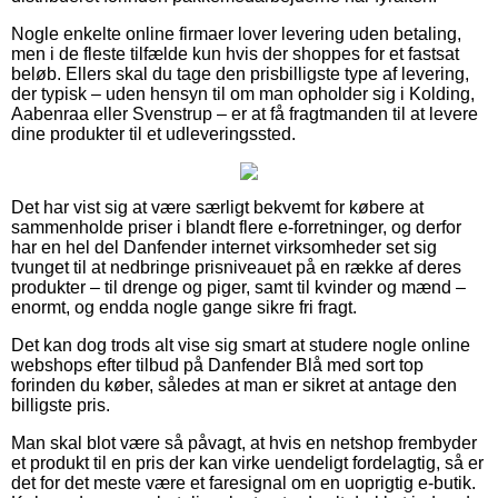
Nogle enkelte online firmaer lover levering uden betaling,
men i de fleste tilfælde kun hvis der shoppes for et fastsat
beløb. Ellers skal du tage den prisbilligste type af levering,
der typisk – uden hensyn til om man opholder sig i Kolding,
Aabenraa eller Svenstrup – er at få fragtmanden til at levere
dine produkter til et udleveringssted.
Det har vist sig at være særligt bekvemt for købere at
sammenholde priser i blandt flere e-forretninger, og derfor
har en hel del Danfender internet virksomheder set sig
tvunget til at nedbringe prisniveauet på en række af deres
produkter – til drenge og piger, samt til kvinder og mænd –
enormt, og endda nogle gange sikre fri fragt.
Det kan dog trods alt vise sig smart at studere nogle online
webshops efter tilbud på Danfender Blå med sort top
forinden du køber, således at man er sikret at antage den
billigste pris.
Man skal blot være så påvagt, at hvis en netshop frembyder
et produkt til en pris der kan virke uendeligt fordelagtig, så er
det for det meste være et faresignal om en uoprigtig e-butik.