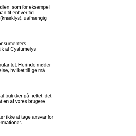
ndlen, som for eksempel
an til enhver tid
s (knæklys), uafhængig
 konsumenters
itik af Cyalumelys
opularitet. Herinde møder
e, hvilket tillige må
 butikker på nettet idet
t en af vores brugere
r ikke at tage ansvar for
ormationer.