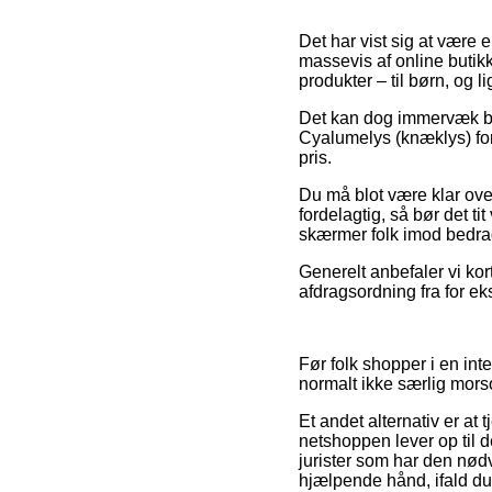
Det har vist sig at være e
massevis af online butik
produkter – til børn, og 
Det kan dog immervæk bli
Cyalumelys (knæklys) foru
pris.
Du må blot være klar over
fordelagtig, så bør det t
skærmer folk imod bedrag
Generelt anbefaler vi kor
afdragsordning fra for ek
Før folk shopper i en int
normalt ikke særlig mors
Et andet alternativ er at
netshoppen lever op til d
jurister som har den nø
hjælpende hånd, ifald du