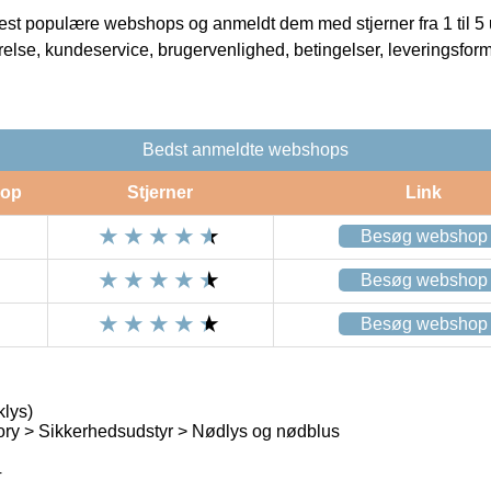
t populære webshops og anmeldt dem med stjerner fra 1 til 5 ud
rrelse, kundeservice, brugervenlighed, betingelser, leveringsfor
Bedst anmeldte webshops
op
Stjerner
Link
Besøg webshop
Besøg webshop
Besøg webshop
lys)
ry > Sikkerhedsudstyr > Nødlys og nødblus
4