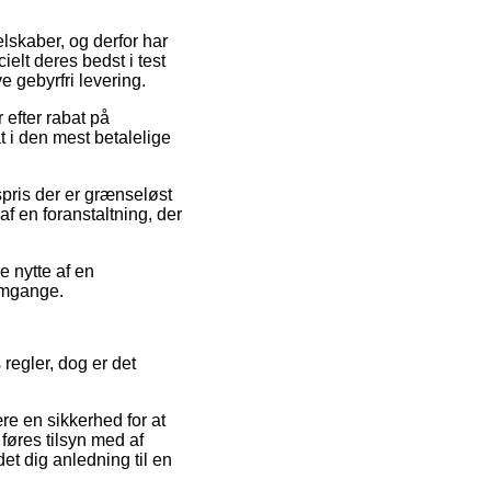
elskaber, og derfor har
elt deres bedst i test
e gebyrfri levering.
efter rabat på
t i den mest betalelige
spris der er grænseløst
af en foranstaltning, der
e nytte af en
 omgange.
regler, dog er det
re en sikkerhed for at
 føres tilsyn med af
t dig anledning til en