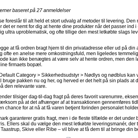
jerner baseret på
27
anmeldelser
e foreslår til alt held et stort udvalg af metoder til levering. D
det er nemt for dig at hente dine produkter når det passer ind i
 ultra uproblematisk, og ofte tillige den mest letkøbte slags le
gge at få ordren bragt hjem til din privatadresse eller ud på din
ig ofte en anelse mere omkostningsfuld, men ligeledes temmel
etode kan ikke benægtes at være selv at hente ordren, men den lø
ine firmaets bopæl.
Default Category > Sikkerhedsudstyr > Nødlys og nødblus kan v
l bruge pakken nu og her, og herved er det helt på sin plads at 
på den relevante vare.
gender tilsiger dag-til-dag fragt på deres favorit varenumre, ek
rksom på at det afhænger af at transaktionen gennemføres tidl
en chance for at nå at få varen betjent forinden personalet holder
rk garanterer gratis fragt, men i de fleste tilfælde er det under 
pris. Ellers skal du vælge den mest letkøbte leveringsmanér, der 
astrup, Skive eller Ribe – vil blive at få dem til at bringe din b