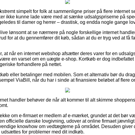
kstremt simpelt for folk at sammenligne priser på flere internet s
ker ikke kunne lade være med at sænke udsalgspriserne på speci
ligeledes til damer og herrer – drastisk, og endda nogle gange lov
ve lønsomt at se nærmere på nogle forskellige internet handler 
d for at du gennemfører dit køb, sådan at du er tryg ved at få fa
, at når en internet webshop afsætter deres varer for en udsalg
it være en varsel om en uægte e-shop. Kortkøb er dog indbefattet 
eriske forhandlere på nettet.
tkøb eller betalinger med mobilen. Som et alternativ bør du drag
sempel ViaBill, når du har i sinde at finansiere beløbet af flere
ernet handler behøver de når alt kommer til alt skimme shoppens 
omt.
 tjekke om e-firmaet er medlem af e-mærket, grundet at det bør væ
en officielle danske lovgivning, udover at online firmaet jævnligt
dvendige knowhow om vedtægterne på området. Desuden giver de
 udsættes for problemer med dit indkøb.