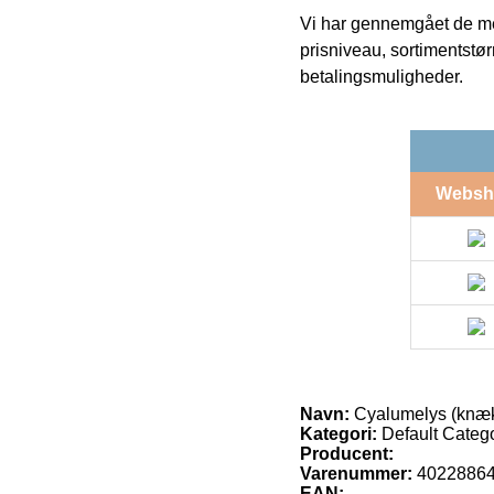
Vi har gennemgået de mes
prisniveau, sortimentstø
betalingsmuligheder.
Websh
Navn:
Cyalumelys (knæk
Kategori:
Default Catego
Producent:
Varenummer:
4022886
EAN: