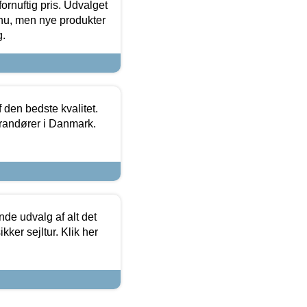
fornuftig pris. Udvalget
u, men nye produkter
g.
den bedste kvalitet.
erandører i Danmark.
de udvalg af alt det
kker sejltur. Klik her