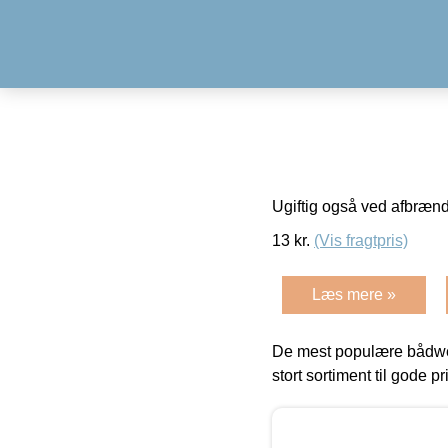
Ugiftig også ved afbræn
13
kr.
(Vis fragtpris)
Læs mere »
De mest populære bådwe
stort sortiment til gode pr