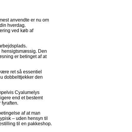
en mest anvendte er nu om
 din hverdag.
vering ved køb af
 arbejdsplads.
ig hensigtsmæssig. Den
sning er betinget af at
ære ret så essentiel
du dobbelttjekker den
sempelvis Cyalumelys
igere end et bestemt
 fyraften.
betingelse af at man
typisk – uden hensyn til
estilling til en pakkeshop.