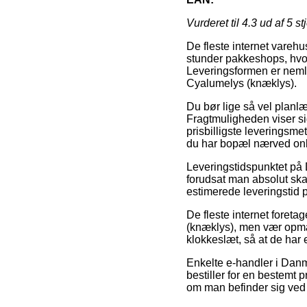
Vurderet til
4.3
ud af 5 st
De fleste internet varehus
stunder pakkeshops, hvor 
Leveringsformen er nemlig
Cyalumelys (knæklys).
Du bør lige så vel planlæ
Fragtmuligheden viser s
prisbilligste leveringsm
du har bopæl nærved onl
Leveringstidspunktet på 
forudsat man absolut ska
estimerede leveringstid 
De fleste internet foreta
(knæklys), men vær opmæ
klokkeslæt, så at de har 
Enkelte e-handler i Danma
bestiller for en bestemt 
om man befinder sig ved Ta