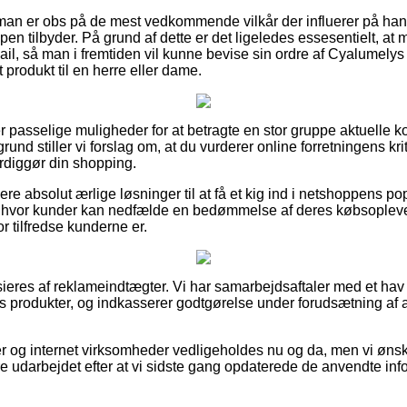
 man er obs på de mest vedkommende vilkår der influerer på ha
en tilbyder. På grund af dette er det ligeledes essesentielt, at m
ail, så man i fremtiden vil kunne bevise sin ordre af Cyalumely
 produkt til en herre eller dame.
er passelige muligheder for at betragte en stor gruppe aktuelle
nd stiller vi forslag om, at du vurderer online forretningens kr
rdiggør din shopping.
ere absolut ærlige løsninger til at få et kig ind i netshoppens p
 hvor kunder kan nedfælde en bedømmelse af deres købsoplevels
or tilfredse kunderne er.
eres af reklameindtægter. Vi har samarbejdsaftaler med et hav af
s produkter, og indkasserer godtgørelse under forudsætning af a
 og internet virksomheder vedligeholdes nu og da, men vi ønske
e udarbejdet efter at vi sidste gang opdaterede de anvendte inf