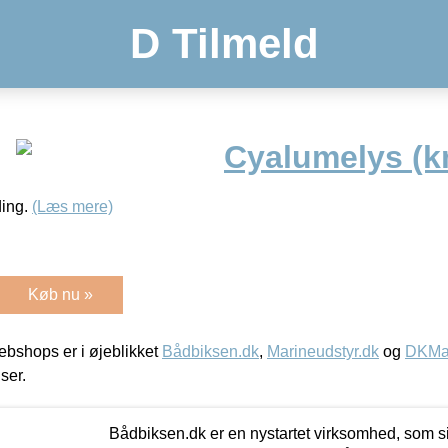
D Tilmeld
Cyalumelys (k
ding.
(Læs mere)
Køb nu »
bshops er i øjeblikket
Bådbiksen.dk
,
Marineudstyr.dk
og
DKMar
iser.
Bådbiksen.dk er en nystartet virksomhed, som si