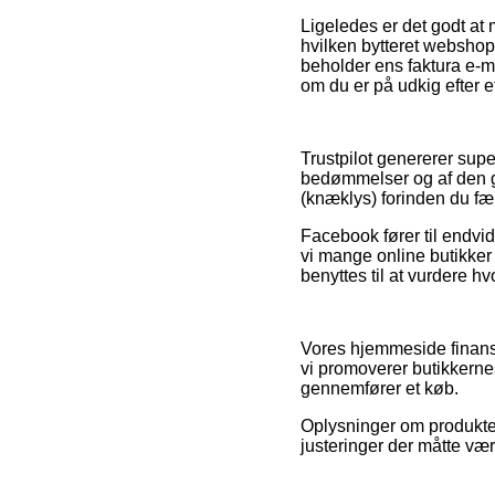
Ligeledes er det godt at
hvilken bytteret webshopp
beholder ens faktura e-m
om du er på udkig efter et
Trustpilot genererer sup
bedømmelser og af den gru
(knæklys) forinden du fæ
Facebook fører til endvid
vi mange online butikker
benyttes til at vurdere hv
Vores hjemmeside finansi
vi promoverer butikkerne
gennemfører et køb.
Oplysninger om produkter
justeringer der måtte vær