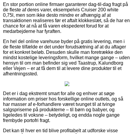
En stor portion online firmaer garanterer dag-til-dag fragt på
de fleste af deres varer, eksempelvis Cruiser 200 white
0,75l, men som ikke desto mindre er afhængig af at
transaktionen realiseres før et aftalt klokkeslæt, så de har en
chance for at nå at få varen ekspederet forud for at
medarbejderne har fyraften.
En hel del online varehuse byder på gratis levering, men i
de fleste tilfælde er det under forudsætning af at du aftager
for et konkret beløb. Desuden skulle man foretrække den
mindst kostelige leveringsform, hvilket mange gange – uden
hensyn til om man befinder sig ved Taastrup, Kalundborg
eller Vejen – er at få dem til at levere dine produkter til et
afhentningssted.
Det er i dag ekstremt smart for alle og enhver at søge
information om priser hos forskellige online outlets, og så
har masser af e-forhandlere været tvunget til at tvinge
salgspriserne på produkterne – til børn og babyer, og
ligeledes til voksne – betydeligt, og endda nogle gange
frembyde portofri fragt.
Det kan til hver en tid blive profitabelt at udforske visse