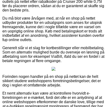
outlets på nettet efter rabatkoder på Cruiser 200 white 0,75l
før du placerer ordren, sådan at du er garanteret at skaffe sig
den bedste pris.
Du må blot være årvågen med, at når en shop på nettet
udbyder produkter for en udsalgspris som anses for utopisk
fremragende, kunne det i nogle tilfælde være en varsel om
en uoprigtig online shop. Køb med betalingskort er trods alt
indbefattet af en anordning, hvilket assisterer kunden overfor
fup online outlets.
Generelt slår vi et slag for kortbestillinger eller mobilbetaling.
Som en alternativ mulighed burde du overveje en løsning på
afbetaling som for eksempel ViaBill, ifald du ser en fordel i at
betale regningen af flere omgange.
Forinden nogen handler på en shop på nettet kan de helt
sikkert studere webshoppens forretningsbetingelser, det er
dog i reglen et omfattende arbejde.
Et nemt alternativ kan være at kontrollere hvorvidt e-
forretningen er e-mærket, fordi det ofte er en antydning af at
online webshoppen efterkommer de danske love, tillige med
at e-butikken regelmæssigt monitoreres af fagmænd der har