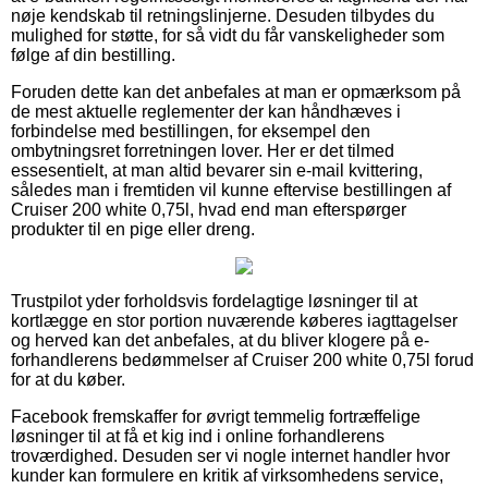
nøje kendskab til retningslinjerne. Desuden tilbydes du
mulighed for støtte, for så vidt du får vanskeligheder som
følge af din bestilling.
Foruden dette kan det anbefales at man er opmærksom på
de mest aktuelle reglementer der kan håndhæves i
forbindelse med bestillingen, for eksempel den
ombytningsret forretningen lover. Her er det tilmed
essesentielt, at man altid bevarer sin e-mail kvittering,
således man i fremtiden vil kunne eftervise bestillingen af
Cruiser 200 white 0,75l, hvad end man efterspørger
produkter til en pige eller dreng.
Trustpilot yder forholdsvis fordelagtige løsninger til at
kortlægge en stor portion nuværende køberes iagttagelser
og herved kan det anbefales, at du bliver klogere på e-
forhandlerens bedømmelser af Cruiser 200 white 0,75l forud
for at du køber.
Facebook fremskaffer for øvrigt temmelig fortræffelige
løsninger til at få et kig ind i online forhandlerens
troværdighed. Desuden ser vi nogle internet handler hvor
kunder kan formulere en kritik af virksomhedens service,