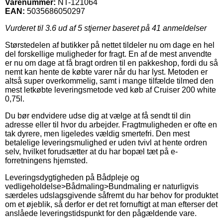
Varenummer:
NT-121064
EAN:
5035686050297
Vurderet til
3.6
ud af 5 stjerner baseret på
41
anmeldelser
Størstedelen af butikker på nettet tildeler nu om dage en hel
del forskellige muligheder for fragt. En af de mest anvendte
er nu om dage at få bragt ordren til en pakkeshop, fordi du så
nemt kan hente de købte varer når du har lyst. Metoden er
altså super overkommelig, samt i mange tilfælde tilmed den
mest letkøbte leveringsmetode ved køb af Cruiser 200 white
0,75l.
Du bør endvidere udse dig at vælge at få sendt til din
adresse eller til hvor du arbejder. Fragtmuligheden er ofte en
tak dyrere, men ligeledes vældig smertefri. Den mest
betalelige leveringsmulighed er uden tvivl at hente ordren
selv, hvilket forudsætter at du har bopæl tæt på e-
forretningens hjemsted.
Leveringsdygtigheden på Bådpleje og
vedligeholdelse>Bådmaling>Bundmaling er naturligvis
særdeles udslagsgivende såfremt du har behov for produktet
om et øjeblik, så derfor er det ret fornuftigt at man efterser det
anslåede leveringstidspunkt for den pågældende vare.