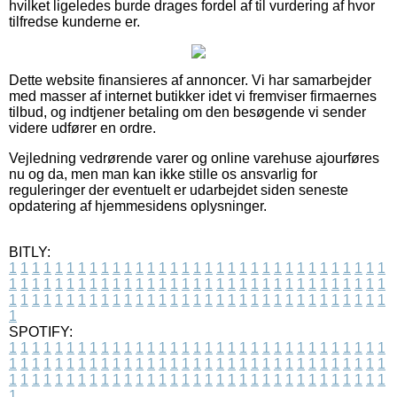
hvilket ligeledes burde drages fordel af til vurdering af hvor
tilfredse kunderne er.
Dette website finansieres af annoncer. Vi har samarbejder
med masser af internet butikker idet vi fremviser firmaernes
tilbud, og indtjener betaling om den besøgende vi sender
videre udfører en ordre.
Vejledning vedrørende varer og online varehuse ajourføres
nu og da, men man kan ikke stille os ansvarlig for
reguleringer der eventuelt er udarbejdet siden seneste
opdatering af hjemmesidens oplysninger.
BITLY:
1
1
1
1
1
1
1
1
1
1
1
1
1
1
1
1
1
1
1
1
1
1
1
1
1
1
1
1
1
1
1
1
1
1
1
1
1
1
1
1
1
1
1
1
1
1
1
1
1
1
1
1
1
1
1
1
1
1
1
1
1
1
1
1
1
1
1
1
1
1
1
1
1
1
1
1
1
1
1
1
1
1
1
1
1
1
1
1
1
1
1
1
1
1
1
1
1
1
1
1
SPOTIFY:
1
1
1
1
1
1
1
1
1
1
1
1
1
1
1
1
1
1
1
1
1
1
1
1
1
1
1
1
1
1
1
1
1
1
1
1
1
1
1
1
1
1
1
1
1
1
1
1
1
1
1
1
1
1
1
1
1
1
1
1
1
1
1
1
1
1
1
1
1
1
1
1
1
1
1
1
1
1
1
1
1
1
1
1
1
1
1
1
1
1
1
1
1
1
1
1
1
1
1
1