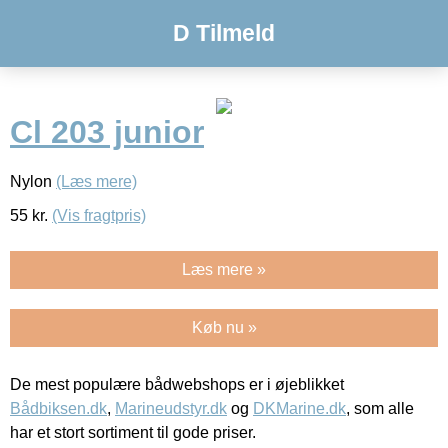
D Tilmeld
Cl 203 junior
Nylon
(Læs mere)
55
kr.
(Vis fragtpris)
Læs mere »
Køb nu »
De mest populære bådwebshops er i øjeblikket
Bådbiksen.dk
,
Marineudstyr.dk
og
DKMarine.dk
, som alle
har et stort sortiment til gode priser.