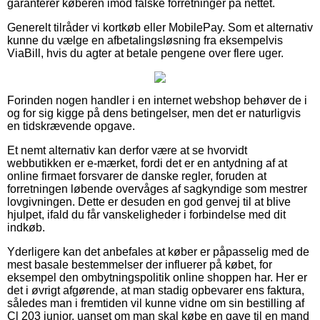
garanterer køberen imod falske forretninger på nettet.
Generelt tilråder vi kortkøb eller MobilePay. Som et alternativ
kunne du vælge en afbetalingsløsning fra eksempelvis
ViaBill, hvis du agter at betale pengene over flere uger.
Forinden nogen handler i en internet webshop behøver de i
og for sig kigge på dens betingelser, men det er naturligvis
en tidskrævende opgave.
Et nemt alternativ kan derfor være at se hvorvidt
webbutikken er e-mærket, fordi det er en antydning af at
online firmaet forsvarer de danske regler, foruden at
forretningen løbende overvåges af sagkyndige som mestrer
lovgivningen. Dette er desuden en god genvej til at blive
hjulpet, ifald du får vanskeligheder i forbindelse med dit
indkøb.
Yderligere kan det anbefales at køber er påpasselig med de
mest basale bestemmelser der influerer på købet, for
eksempel den ombytningspolitik online shoppen har. Her er
det i øvrigt afgørende, at man stadig opbevarer ens faktura,
således man i fremtiden vil kunne vidne om sin bestilling af
Cl 203 junior, uanset om man skal købe en gave til en mand