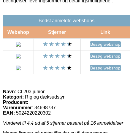
betingelser, leveringsformer og betalingsmuligheder.
Bedst anmeldte webshops
Webshop
Stjerner
Link
Besøg webshop
Besøg webshop
Besøg webshop
Navn:
Cl 203 junior
Kategori:
Rig og dæksudstyr
Producent:
Varenummer:
34698737
EAN:
5024220220302
Vurderet til
4.4
ud af 5 stjerner baseret på
16
anmeldelser