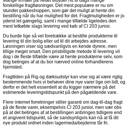
Mange firmaer på nettet tilbyder nu til dags mange
forskellige fragtløsninger. Det mest populære er nu om
stunder pakkeshoppen, som gør det muligt at hente din
bestilling når du har mulighed for det. Fragtmuligheden er jo
yderst let gængelig, samt i mange tilfælde ligeledes den
mest letkøbte slags levering ved køb af Cl 203 junior.
Du burde lige så vel foretrække at bestille produkterne til
levering til din bolig eller ud til dit arbejdes adresse.
Løsningen viser sig sædvanligvis en kende dyrere, men
tillige meget smart. Den prisbilligste metode til levering vil
dog i de fleste tilfælde være at hente produkterne selv, som
dog betinges af at du bor nærved online forhandlerens
hjemsted.
Fragttiden på Rig og dæksudstyr kan vise sig at være rigtig
bestemmende hvis vi behøver dine nye varer lige om lidt, og
derfor er det helt essentielt at du kigger nærmere på det
estimerede leveringstidspunkt på den pågældende vare.
Flere internet forretninger stiller garanti om dag-til-dag fragt
på de fleste varer, eksempelvis Cl 203 junior, men vær obs
på at det betinges af at bestillingen anbringes tidligere end
et angivent tidspunkt, så de sandsynligvis kan nå at få dit
nye produkt ordnet inden lagermedarbejderne får fri.