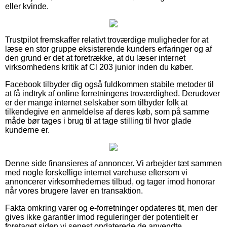
eller kvinde.
Trustpilot fremskaffer relativt troværdige muligheder for at
læse en stor gruppe eksisterende kunders erfaringer og af
den grund er det at foretrække, at du læser internet
virksomhedens kritik af Cl 203 junior inden du køber.
Facebook tilbyder dig også fuldkommen stabile metoder til
at få indtryk af online forretningens troværdighed. Derudover
er der mange internet selskaber som tilbyder folk at
tilkendegive en anmeldelse af deres køb, som på samme
måde bør tages i brug til at tage stilling til hvor glade
kunderne er.
Denne side finansieres af annoncer. Vi arbejder tæt sammen
med nogle forskellige internet varehuse eftersom vi
annoncerer virksomhedernes tilbud, og tager imod honorar
når vores brugere laver en transaktion.
Fakta omkring varer og e-forretninger opdateres tit, men der
gives ikke garantier imod reguleringer der potentielt er
foretaget siden vi senest opdaterede de anvendte