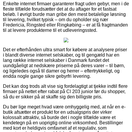
Enkelte internet firmaer garanterer fragt uden gebyr, men i de
fleste tilfælde forudsætter det at du aftager for et fastsat
beløb. I øvrigt burde man gribe den mest betalelige løsning
til levering, hvilket typisk – om du opholder sig nær
Fredericia, Ringsted eller Ringkøbing – er at få fragtmanden
til at levere produkterne til et udleveringssted.
Det er efterhånden ultra smart for købere at analysere priser
i blandt diverse internet selskaber, og til gengæld har en
lang række internet selskaber i Danmark fundet det
uundgåeligt at nedskære priserne på deres varer – til børn,
og ligeledes også til damer og herrer – eftertrykkeligt, og
endda nogle gange sikre gebyrfri levering.
Det kan dog trods alt vise sig fordelagtigt at tjekke indtil flere
firmaer på nettet efter rabat på Cl 203 junior før du shopper,
så du er sikker på at skaffe sig den billigste pris.
Du bør lige meget hvad være omhyggelig med, at når en e-
butik afsætter et produkt for en udsalgspris der virker
kolossalt attraktiv, så burde det i nogle tilfælde være et
kendetegn på en uoprigtig online virksomhed. Bestillinger
med kort er heldigvis omfavnet af et regulativ, som