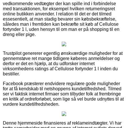
vedkommende vedtægter der kan spille ind i forbindelse
med transaktionen, for eksempel hvilken returneringsret
online butikken anvender. I relation til det er det tilmed
essesentielt, at man stadig bevarer sin købsbekræftelse,
således man i fremtiden kan bekræfte sit køb af Cellulose
fortynder 1 l, uden hensyn til om man er på shopping til en
dreng eller pige.
Trustpilot genererer egentlig ønskværdige muligheder for at
gennemstøve ret mange tidligere køberes anmeldelser og
derfor er det en hjælp, at du udforsker internet
virksomhedens ratings af Cellulose fortynder 1 l inden du
bestiller.
Facebook præsterer endvidere regulære gode muligheder
for at få kendskab til netshoppens kundetilfredshed. Tilmed
ser vi faktisk internet firmaer som tilbyder folk at frembringe
en kritik af ordreforløbet, som lige så vel burde udnyttes til at
vurdere kundetilfredsheden.
Denne hjemmeside finansieres af reklameindtægter. Vi har