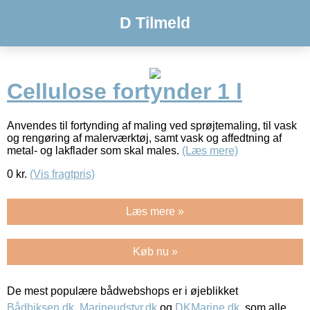
D Tilmeld
Cellulose fortynder 1 l
Anvendes til fortynding af maling ved sprøjtemaling, til vask
og rengøring af malerværktøj, samt vask og affedtning af
metal- og lakflader som skal males.
(Læs mere)
0
kr.
(Vis fragtpris)
Læs mere »
Køb nu »
De mest populære bådwebshops er i øjeblikket
Bådbiksen.dk
,
Marineudstyr.dk
og
DKMarine.dk
, som alle