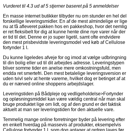
Vurderet til
4.3
ud af 5 stjerner baseret på
5
anmeldelser
En masse internet butikker tilbyder nu om stunder en hel del
forskellige leveringsmidler. En af de mest almindelige er lige
nu at få afleveret pakken hos en pakkeshop, hvor det nemlig
er ret fleksibelt for dig at kunne hente dine nye varer når der
er tid til det. Denne er jo super ligetil, samt ofte endvidere
den mest prisbevidste leveringsmodel ved køb af Cellulose
fortynder 1 l.
Du kunne ligeledes afveje for og imod at vælge udbringning
til din bolig eller ud til dit arbejdes adresse. Leveringstypen
bliver somme tider en anelse mere omkostningsfuld, men
endda ret smertefri. Den mest betalelige leveringsversion er
uden tvivl selv at hente varerne, hvilket dog er betinget af at
du er nærved online shoppens arbejdslager.
Leveringstiden på Bådpleje og vedligeholdelse>Fortynder
og opløsningsmiddel kan være vældig central når man skal
bruge produktet lige om lidt, og af den grund er det faktisk
aktuelt at man ser leveringstiden for den aktuelle vare.
Temmelig mange online forretninger byder på levering efter
en enkelt hverdag på massevis af produkter, eksempelvis
Cellulose fortynder 1 l, som dog antager at ordren laves før