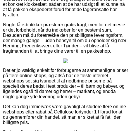
et konkret klokkeslæt, sådan at de har udsigt til at kunne nå
at få pakken ekspederet forud for at de lageransatte har
fyraften.
Nogle få e-butikker præsterer gratis fragt, men for det meste
er det forbeholdt når du indkøber for en bestemt sum.
Desuden må du foretrække den prisbilligste leveringsform,
der mange gange – uden hensyn til om du opholder sig nær
Herning, Frederiksværk eller Tønder – vil blive at få
fragtmanden til at bringe dine varer til en pakkeshop.
Det er jo vældig enkelt for forbrugerne at sammenligne priser
på flere online shops, og altså har de fleste internet
webshops set sig tvunget til at nedbringe priserne på
specielt deres bedst i test produkter – til børn og babyer, og
ligeledes også til damer og herrer – markant, og endda
nogle gange yde levering uden gebyr.
Det kan dog immervæk være gavnligt at studere flere online
webshops efter rabat på Cellulose fortynder 1 l forud for at
du gennemfører din handel, så man er sikret at få fat i den
billigste pris.