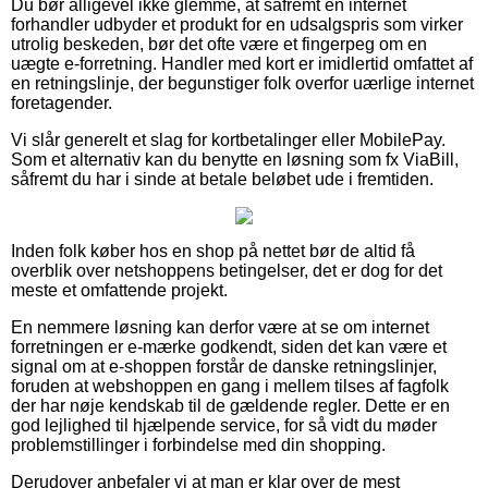
Du bør alligevel ikke glemme, at såfremt en internet
forhandler udbyder et produkt for en udsalgspris som virker
utrolig beskeden, bør det ofte være et fingerpeg om en
uægte e-forretning. Handler med kort er imidlertid omfattet af
en retningslinje, der begunstiger folk overfor uærlige internet
foretagender.
Vi slår generelt et slag for kortbetalinger eller MobilePay.
Som et alternativ kan du benytte en løsning som fx ViaBill,
såfremt du har i sinde at betale beløbet ude i fremtiden.
Inden folk køber hos en shop på nettet bør de altid få
overblik over netshoppens betingelser, det er dog for det
meste et omfattende projekt.
En nemmere løsning kan derfor være at se om internet
forretningen er e-mærke godkendt, siden det kan være et
signal om at e-shoppen forstår de danske retningslinjer,
foruden at webshoppen en gang i mellem tilses af fagfolk
der har nøje kendskab til de gældende regler. Dette er en
god lejlighed til hjælpende service, for så vidt du møder
problemstillinger i forbindelse med din shopping.
Derudover anbefaler vi at man er klar over de mest