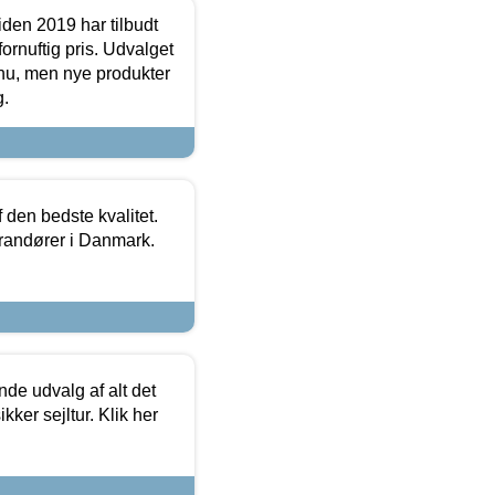
den 2019 har tilbudt
fornuftig pris. Udvalget
u, men nye produkter
g.
den bedste kvalitet.
erandører i Danmark.
de udvalg af alt det
kker sejltur. Klik her