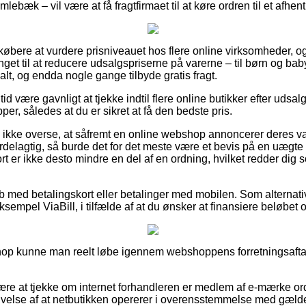
ebæk – vil være at få fragtfirmaet til at køre ordren til et afhen
r købere at vurdere prisniveauet hos flere online virksomheder, og
unget til at reducere udsalgspriserne på varerne – til børn og bab
lt, og endda nogle gange tilbyde gratis fragt.
 tid være gavnligt at tjekke indtil flere online butikker efter ud
per, således at du er sikret at få den bedste pris.
ikke overse, at såfremt en online webshop annoncerer deres var
ordelagtig, så burde det for det meste være et bevis på en uægte
 er ikke desto mindre en del af en ordning, hvilket redder dig
køb med betalingskort eller betalinger med mobilen. Som alternat
sempel ViaBill, i tilfælde af at du ønsker at finansiere beløbet
hop kunne man reelt løbe igennem webshoppens forretningsaftale
ære at tjekke om internet forhandleren er medlem af e-mærke or
ivelse af at netbutikken opererer i overensstemmelse med gæld