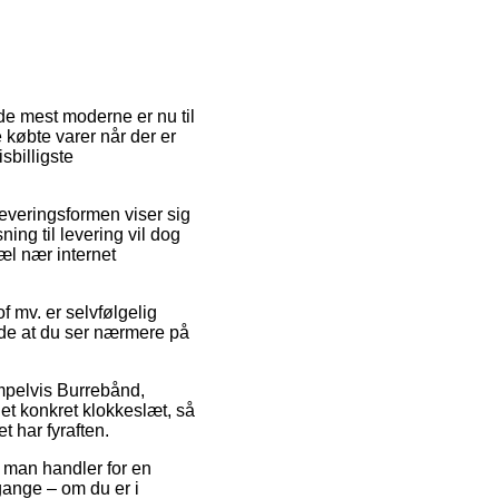
 de mest moderne er nu til
e købte varer når der er
sbilligste
 Leveringsformen viser sig
ing til levering vil dog
æl nær internet
 mv. er selvfølgelig
ende at du ser nærmere på
mpelvis Burrebånd,
 et konkret klokkeslæt, så
t har fyraften.
t man handler for en
gange – om du er i