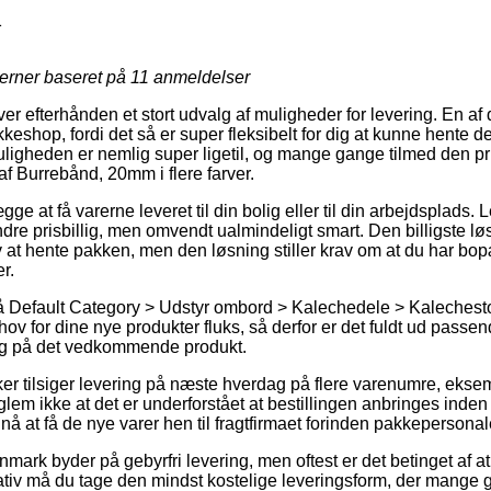
1
jerner baseret på
11
anmeldelser
ver efterhånden et stort udvalg af muligheder for levering. En af
kkeshop, fordi det så er super fleksibelt for dig at kunne hente d
uligheden er nemlig super ligetil, og mange gange tilmed den pri
f Burrebånd, 20mm i flere farver.
ge at få varerne leveret til din bolig eller til din arbejdsplads.
e prisbillig, men omvendt ualmindeligt smart. Den billigste løsn
lv at hente pakken, men den løsning stiller krav om at du har bop
r.
 Default Category > Udstyr ombord > Kalechedele > Kalechestof
ov for dine nye produkter fluks, så derfor er det fuldt ud pass
ing på det vedkommende produkt.
r tilsiger levering på næste hverdag på flere varenumre, ekse
glem ikke at det er underforstået at bestillingen anbringes inden
å at få de nye varer hen til fragtfirmaet forinden pakkepersonale
nmark byder på gebyrfri levering, men oftest er det betinget af a
ativ må du tage den mindst kostelige leveringsform, der mange 