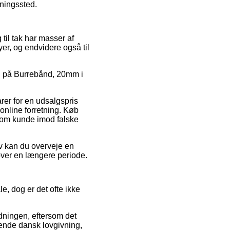
tningssted.
 til tak har masser af
yer, og endvidere også til
salg på Burrebånd, 20mm i
er for en udsalgspris
 online forretning. Køb
 som kunde imod falske
iv kan du overveje en
 over en længere periode.
, dog er det ofte ikke
dningen, eftersom det
ende dansk lovgivning,