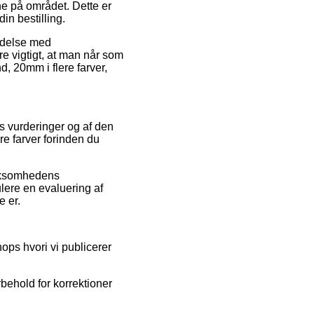
ne på området. Dette er
in bestilling.
indelse med
e vigtigt, at man når som
, 20mm i flere farver,
rs vurderinger og af den
re farver forinden du
irksomhedens
lere en evaluering af
e er.
ops hvori vi publicerer
behold for korrektioner