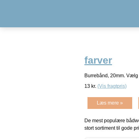
farver
Burrebånd, 20mm. Vælg m
13
kr.
(Vis fragtpris)
Læs mere »
De mest populære bådwe
stort sortiment til gode pr