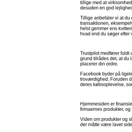
tillige med at virksomhe
desuden en god lejlighed
Tillige anbefaler vi at 
transaktionen, eksempelv
helst gemmer ens kvitter
hvad end du søger efter va
Trustpilot medfører fuldt
grund tilrådes det, at du
placerer din ordre.
Facebook byder på ligele
troværdighed. Foruden d
deres købsoplevelse, som o
Hjemmesiden er finansier
firmaernes produkter, og
Viden om produkter og sh
der måtte være lavet sid