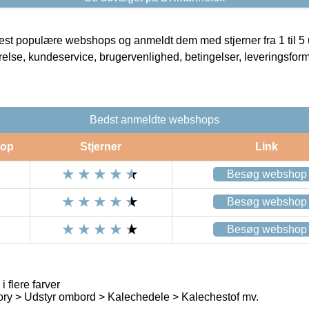
t populære webshops og anmeldt dem med stjerner fra 1 til 5 ud
rrelse, kundeservice, brugervenlighed, betingelser, leveringsfor
Bedst anmeldte webshops
op
Stjerner
Link
Besøg webshop
Besøg webshop
Besøg webshop
flere farver
ry > Udstyr ombord > Kalechedele > Kalechestof mv.