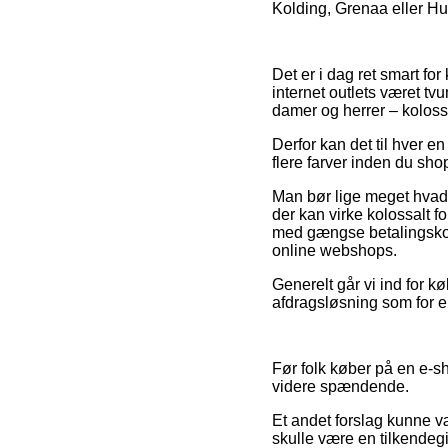
Kolding, Grenaa eller Huml
Det er i dag ret smart fo
internet outlets været tv
damer og herrer – kolossa
Derfor kan det til hver en
flere farver inden du shop
Man bør lige meget hvad 
der kan virke kolossalt f
med gængse betalingskort
online webshops.
Generelt går vi ind for 
afdragsløsning som for ek
Før folk køber på en e-s
videre spændende.
Et andet forslag kunne v
skulle være en tilkendeg