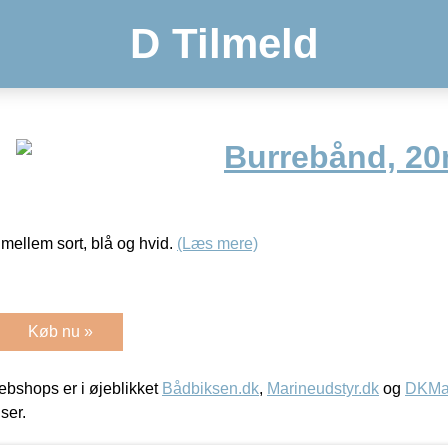
D Tilmeld
Burrebånd, 20m
ellem sort, blå og hvid.
(Læs mere)
Køb nu »
bshops er i øjeblikket
Bådbiksen.dk
,
Marineudstyr.dk
og
DKMar
iser.