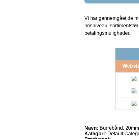
Vi har gennemgået de mes
prisniveau, sortimentstø
betalingsmuligheder.
Websh
Navn:
Burrebånd, 20mm i 
Kategori:
Default Catego