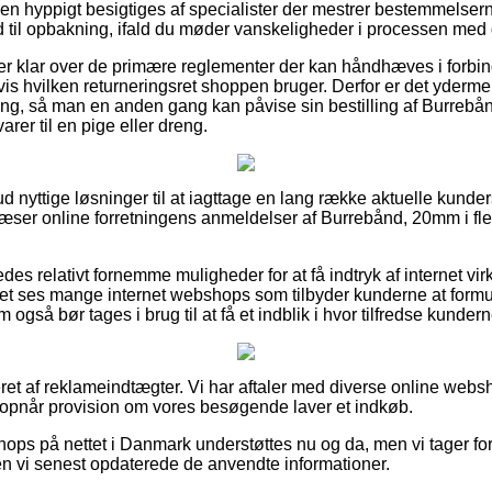
den hyppigt besigtiges af specialister der mestrer bestemmelser
 til opbakning, ifald du møder vanskeligheder i processen med d
du er klar over de primære reglementer der kan håndhæves i forb
is hvilken returneringsret shoppen bruger. Derfor er det ydermer
ing, så man en anden gang kan påvise sin bestilling af Burrebånd
rer til en pige eller dreng.
 ud nyttige løsninger til at iagttage en lang række aktuelle kunde
 læser online forretningens anmeldelser af Burrebånd, 20mm i fle
des relativt fornemme muligheder for at få indtryk af internet v
et ses mange internet webshops som tilbyder kunderne at formu
gså bør tages i brug til at få et indblik i hvor tilfredse kundern
et af reklameindtægter. Vi har aftaler med diverse online websh
 opnår provision om vores besøgende laver et indkøb.
ops på nettet i Danmark understøttes nu og da, men vi tager for
en vi senest opdaterede de anvendte informationer.