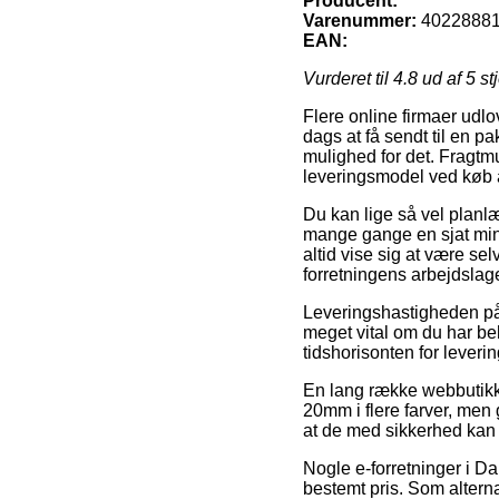
Producent:
Varenummer:
4022888
EAN:
Vurderet til
4.8
ud af 5 st
Flere online firmaer udlo
dags at få sendt til en pa
mulighed for det. Fragtm
leveringsmodel ved køb a
Du kan lige så vel planlæg
mange gange en sjat mindr
altid vise sig at være se
forretningens arbejdslage
Leveringshastigheden på
meget vital om du har beh
tidshorisonten for lever
En lang række webbutikke
20mm i flere farver, men 
at de med sikkerhed kan n
Nogle e-forretninger i Da
bestemt pris. Som altern