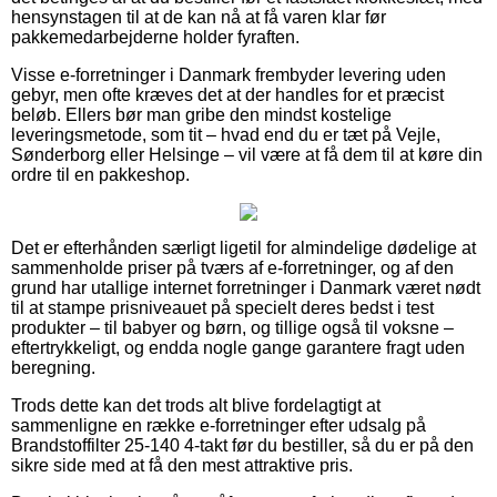
hensynstagen til at de kan nå at få varen klar før
pakkemedarbejderne holder fyraften.
Visse e-forretninger i Danmark frembyder levering uden
gebyr, men ofte kræves det at der handles for et præcist
beløb. Ellers bør man gribe den mindst kostelige
leveringsmetode, som tit – hvad end du er tæt på Vejle,
Sønderborg eller Helsinge – vil være at få dem til at køre din
ordre til en pakkeshop.
Det er efterhånden særligt ligetil for almindelige dødelige at
sammenholde priser på tværs af e-forretninger, og af den
grund har utallige internet forretninger i Danmark været nødt
til at stampe prisniveauet på specielt deres bedst i test
produkter – til babyer og børn, og tillige også til voksne –
eftertrykkeligt, og endda nogle gange garantere fragt uden
beregning.
Trods dette kan det trods alt blive fordelagtigt at
sammenligne en række e-forretninger efter udsalg på
Brandstoffilter 25-140 4-takt før du bestiller, så du er på den
sikre side med at få den mest attraktive pris.