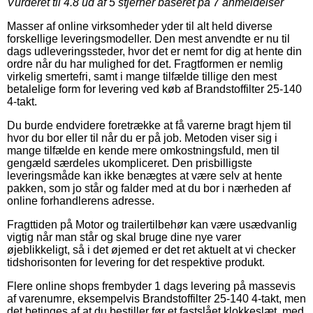
Vurderet til
4.8
ud af 5 stjerner baseret på
7
anmeldelser
Masser af online virksomheder yder til alt held diverse
forskellige leveringsmodeller. Den mest anvendte er nu til
dags udleveringssteder, hvor det er nemt for dig at hente din
ordre når du har mulighed for det. Fragtformen er nemlig
virkelig smertefri, samt i mange tilfælde tillige den mest
betalelige form for levering ved køb af Brandstoffilter 25-140
4-takt.
Du burde endvidere foretrække at få varerne bragt hjem til
hvor du bor eller til når du er på job. Metoden viser sig i
mange tilfælde en kende mere omkostningsfuld, men til
gengæld særdeles ukompliceret. Den prisbilligste
leveringsmåde kan ikke benægtes at være selv at hente
pakken, som jo står og falder med at du bor i nærheden af
online forhandlerens adresse.
Fragttiden på Motor og trailertilbehør kan være usædvanlig
vigtig når man står og skal bruge dine nye varer
øjeblikkeligt, så i det øjemed er det ret aktuelt at vi checker
tidshorisonten for levering for det respektive produkt.
Flere online shops frembyder 1 dags levering på massevis
af varenumre, eksempelvis Brandstoffilter 25-140 4-takt, men
det betinges af at du bestiller før et fastslået klokkeslæt, med