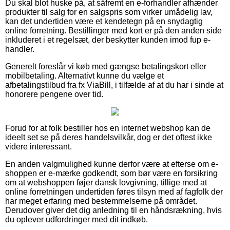
Du skal blot huske på, at såfremt en e-forhandler afhænder
produkter til salg for en salgspris som virker umådelig lav,
kan det undertiden være et kendetegn på en snydagtig
online forretning. Bestillinger med kort er på den anden side
inkluderet i et regelsæt, der beskytter kunden imod fup e-
handler.
Generelt foreslår vi køb med gængse betalingskort eller
mobilbetaling. Alternativt kunne du vælge et
afbetalingstilbud fra fx ViaBill, i tilfælde af at du har i sinde at
honorere pengene over tid.
Forud for at folk bestiller hos en internet webshop kan de
ideelt set se på deres handelsvilkår, dog er det oftest ikke
videre interessant.
En anden valgmulighed kunne derfor være at efterse om e-
shoppen er e-mærke godkendt, som bør være en forsikring
om at webshoppen føjer dansk lovgivning, tillige med at
online forretningen undertiden føres tilsyn med af fagfolk der
har meget erfaring med bestemmelserne på området.
Derudover giver det dig anledning til en håndsrækning, hvis
du oplever udfordringer med dit indkøb.