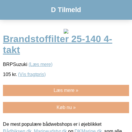
D Tilmeld
Brandstoffilter 25-140 4-
takt
BRPSuzuki
(Læs mere)
105
kr.
(Vis fragtpris)
Læs mere »
Køb nu »
De mest populære bådwebshops er i øjeblikket
Bådbiksen.dk
,
Marineudstyr.dk
og
DKMarine.dk
, som alle