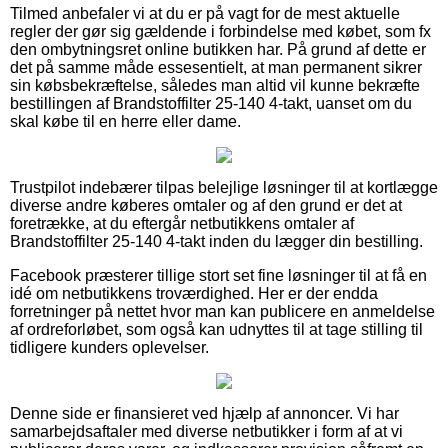
Tilmed anbefaler vi at du er på vagt for de mest aktuelle
regler der gør sig gældende i forbindelse med købet, som fx
den ombytningsret online butikken har. På grund af dette er
det på samme måde essesentielt, at man permanent sikrer
sin købsbekræftelse, således man altid vil kunne bekræfte
bestillingen af Brandstoffilter 25-140 4-takt, uanset om du
skal købe til en herre eller dame.
Trustpilot indebærer tilpas belejlige løsninger til at kortlægge
diverse andre køberes omtaler og af den grund er det at
foretrække, at du eftergår netbutikkens omtaler af
Brandstoffilter 25-140 4-takt inden du lægger din bestilling.
Facebook præsterer tillige stort set fine løsninger til at få en
idé om netbutikkens troværdighed. Her er der endda
forretninger på nettet hvor man kan publicere en anmeldelse
af ordreforløbet, som også kan udnyttes til at tage stilling til
tidligere kunders oplevelser.
Denne side er finansieret ved hjælp af annoncer. Vi har
samarbejdsaftaler med diverse netbutikker i form af at vi