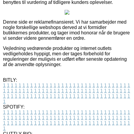
benyttes til vurdering af tidligere kunders oplevelser.
Denne side er reklamefinansieret. Vi har samarbejder med
nogle forskellige webshops derved at vi formidler
butikkernes produkter, og tager imod honorar når de brugere
vi sender videre gennemfører en ordre.
Vejledning vedrørende produkter og internet outlets
vedligeholdes hyppigt, men der tages forbehold for
reguleringer der muligvis er udført efter seneste opdatering
af de anvendte oplysninger.
BITLY:
1
1
1
1
1
1
1
1
1
1
1
1
1
1
1
1
1
1
1
1
1
1
1
1
1
1
1
1
1
1
1
1
1
1
1
1
1
1
1
1
1
1
1
1
1
1
1
1
1
1
1
1
1
1
1
1
1
1
1
1
1
1
1
1
1
1
1
1
1
1
1
1
1
1
1
1
1
1
1
1
1
1
1
1
1
1
1
1
1
1
1
1
1
1
1
1
1
1
1
1
SPOTIFY:
1
1
1
1
1
1
1
1
1
1
1
1
1
1
1
1
1
1
1
1
1
1
1
1
1
1
1
1
1
1
1
1
1
1
1
1
1
1
1
1
1
1
1
1
1
1
1
1
1
1
1
1
1
1
1
1
1
1
1
1
1
1
1
1
1
1
1
1
1
1
1
1
1
1
1
1
1
1
1
1
1
1
1
1
1
1
1
1
1
1
1
1
1
1
1
1
1
1
1
1
CUTTLY BIO: