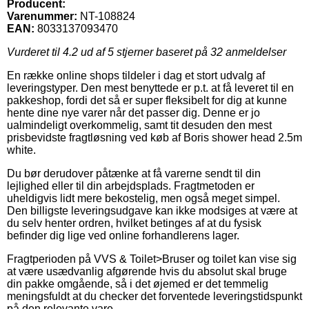
Producent:
Varenummer:
NT-108824
EAN:
8033137093470
Vurderet til
4.2
ud af 5 stjerner baseret på
32
anmeldelser
En række online shops tildeler i dag et stort udvalg af
leveringstyper. Den mest benyttede er p.t. at få leveret til en
pakkeshop, fordi det så er super fleksibelt for dig at kunne
hente dine nye varer når det passer dig. Denne er jo
ualmindeligt overkommelig, samt tit desuden den mest
prisbevidste fragtløsning ved køb af Boris shower head 2.5m
white.
Du bør derudover påtænke at få varerne sendt til din
lejlighed eller til din arbejdsplads. Fragtmetoden er
uheldigvis lidt mere bekostelig, men også meget simpel.
Den billigste leveringsudgave kan ikke modsiges at være at
du selv henter ordren, hvilket betinges af at du fysisk
befinder dig lige ved online forhandlerens lager.
Fragtperioden på VVS & Toilet>Bruser og toilet kan vise sig
at være usædvanlig afgørende hvis du absolut skal bruge
din pakke omgående, så i det øjemed er det temmelig
meningsfuldt at du checker det forventede leveringstidspunkt
på den relevante vare.