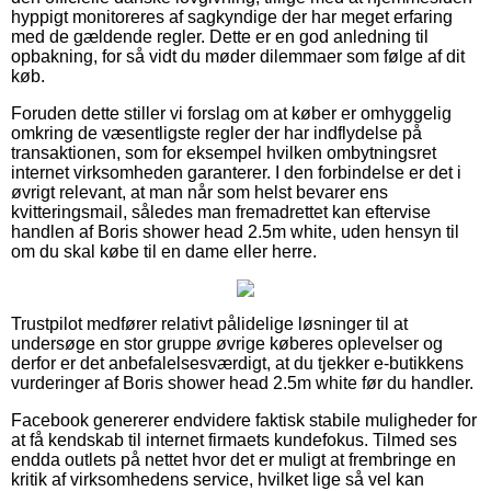
hyppigt monitoreres af sagkyndige der har meget erfaring
med de gældende regler. Dette er en god anledning til
opbakning, for så vidt du møder dilemmaer som følge af dit
køb.
Foruden dette stiller vi forslag om at køber er omhyggelig
omkring de væsentligste regler der har indflydelse på
transaktionen, som for eksempel hvilken ombytningsret
internet virksomheden garanterer. I den forbindelse er det i
øvrigt relevant, at man når som helst bevarer ens
kvitteringsmail, således man fremadrettet kan eftervise
handlen af Boris shower head 2.5m white, uden hensyn til
om du skal købe til en dame eller herre.
Trustpilot medfører relativt pålidelige løsninger til at
undersøge en stor gruppe øvrige køberes oplevelser og
derfor er det anbefalelsesværdigt, at du tjekker e-butikkens
vurderinger af Boris shower head 2.5m white før du handler.
Facebook genererer endvidere faktisk stabile muligheder for
at få kendskab til internet firmaets kundefokus. Tilmed ses
endda outlets på nettet hvor det er muligt at frembringe en
kritik af virksomhedens service, hvilket lige så vel kan