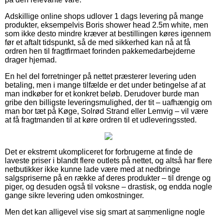
Adskillige online shops udlover 1 dags levering på mange
produkter, eksempelvis Boris shower head 2.5m white, men
som ikke desto mindre kræver at bestillingen køres igennem
før et aftalt tidspunkt, så de med sikkerhed kan nå at få
ordren hen til fragtfirmaet forinden pakkemedarbejderne
drager hjemad.
En hel del forretninger på nettet præsterer levering uden
betaling, men i mange tilfælde er det under betingelse af at
man indkøber for et konkret beløb. Derudover burde man
gribe den billigste leveringsmulighed, der tit – uafhængig om
man bor tæt på Køge, Solrød Strand eller Lemvig – vil være
at få fragtmanden til at køre ordren til et udleveringssted.
Det er ekstremt ukompliceret for forbrugerne at finde de
laveste priser i blandt flere outlets på nettet, og altså har flere
netbutikker ikke kunne lade være med at nedbringe
salgspriserne på en række af deres produkter – til drenge og
piger, og desuden også til voksne – drastisk, og endda nogle
gange sikre levering uden omkostninger.
Men det kan alligevel vise sig smart at sammenligne nogle