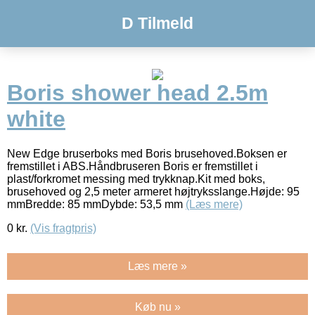
D Tilmeld
Boris shower head 2.5m
white
New Edge bruserboks med Boris brusehoved.Boksen er
fremstillet i ABS.Håndbruseren Boris er fremstillet i
plast/forkromet messing med trykknap.Kit med boks,
brusehoved og 2,5 meter armeret højtryksslange.Højde: 95
mmBredde: 85 mmDybde: 53,5 mm
(Læs mere)
0
kr.
(Vis fragtpris)
Læs mere »
Køb nu »