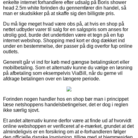
enkelte internet forhandlere efter udsalg på Boris shower
head 2.5m white forinden du gennemfører din handel, så
man er skudsikker på at skaffe sig den billigste pris.
Du må lige meget hvad være obs på, at hvis en shop på
nettet udbyder varer til salg for en salgspris som anses for
utrolig god, burde det undertiden være et tegn på en fup
internet webshop. Shopping med kort er dog dækket ind
under en bestemmelse, der passer på dig overfor fup online
outlets.
Generelt går vi ind for køb med gængse betalingskort eller
mobilbetaling. Som et alternativ kunne du vælge en løsning
på afbetaling som eksempelvis ViaBill, når du gerne vil
afdrage betalingen over en længere periode.
Forinden nogen handler hos en shop bør man i princippet
læse netshoppens handelsbetingelser, det er dog i reglen
ikke særlig sjovt.
Et andet alternativ kunne derfor være at finde ud af hvorvidt
online webshoppen er verificeret af e-mærket, grundet at det
almindeligvis er en forsikring om at e-forhandleren følger
den officielle danske lovgivning, tillige med at hjemmesiden