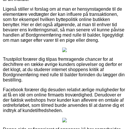
Ligeså stiller vi forslag om at man er hensynstagende til de
elementære vedtægter der kan influere på transaktionen,
som for eksempel hvilken byttepolitik online butikken
benytter. Her er det også afgørende, at man til enhver tid
bevarer ens kvitteringsmail, så man senere vil kunne påvise
handlen af Bordgnnemføring med rulle til balder, ligegyldigt
om man søger efter varer til en pige eller dreng.
Trustpilot forærer dig tilpas fremragende chancer for at
dechifrere en række øvrige kunders oplevelser og derfor er
det klogt, at du studerer internet shoppens kritik af
Bordgnnemføring med rulle til balder forinden du lægger din
bestilling.
Facebook forærer dig desuden relativt ærlige muligheder for
at få en idé om online firmaets troværdighed. Derudover er
der faktisk webshops hvor kunder kan aflevere en omtale af
ordreforløbet, som tilmed burde anvendes til at danne dig et
indtryk af kundetilfredsheden.