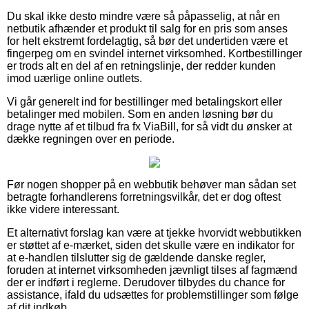
Du skal ikke desto mindre være så påpasselig, at når en
netbutik afhænder et produkt til salg for en pris som anses
for helt ekstremt fordelagtig, så bør det undertiden være et
fingerpeg om en svindel internet virksomhed. Kortbestillinger
er trods alt en del af en retningslinje, der redder kunden
imod uærlige online outlets.
Vi går generelt ind for bestillinger med betalingskort eller
betalinger med mobilen. Som en anden løsning bør du
drage nytte af et tilbud fra fx ViaBill, for så vidt du ønsker at
dække regningen over en periode.
Før nogen shopper på en webbutik behøver man sådan set
betragte forhandlerens forretningsvilkår, det er dog oftest
ikke videre interessant.
Et alternativt forslag kan være at tjekke hvorvidt webbutikken
er støttet af e-mærket, siden det skulle være en indikator for
at e-handlen tilslutter sig de gældende danske regler,
foruden at internet virksomheden jævnligt tilses af fagmænd
der er indført i reglerne. Derudover tilbydes du chance for
assistance, ifald du udsættes for problemstillinger som følge
af dit indkøb.