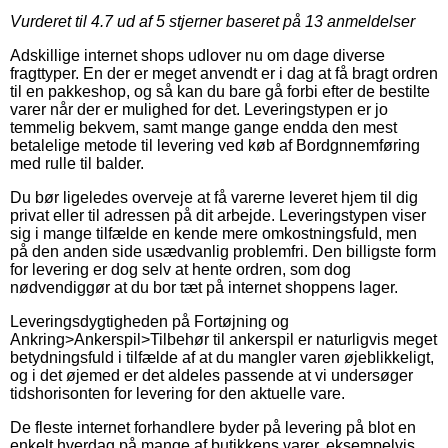
Vurderet til
4.7
ud af 5 stjerner baseret på
13
anmeldelser
Adskillige internet shops udlover nu om dage diverse
fragttyper. En der er meget anvendt er i dag at få bragt ordren
til en pakkeshop, og så kan du bare gå forbi efter de bestilte
varer når der er mulighed for det. Leveringstypen er jo
temmelig bekvem, samt mange gange endda den mest
betalelige metode til levering ved køb af Bordgnnemføring
med rulle til balder.
Du bør ligeledes overveje at få varerne leveret hjem til dig
privat eller til adressen på dit arbejde. Leveringstypen viser
sig i mange tilfælde en kende mere omkostningsfuld, men
på den anden side usædvanlig problemfri. Den billigste form
for levering er dog selv at hente ordren, som dog
nødvendiggør at du bor tæt på internet shoppens lager.
Leveringsdygtigheden på Fortøjning og
Ankring>Ankerspil>Tilbehør til ankerspil er naturligvis meget
betydningsfuld i tilfælde af at du mangler varen øjeblikkeligt,
og i det øjemed er det aldeles passende at vi undersøger
tidshorisonten for levering for den aktuelle vare.
De fleste internet forhandlere byder på levering på blot en
enkelt hverdag på mange af butikkens varer, eksempelvis