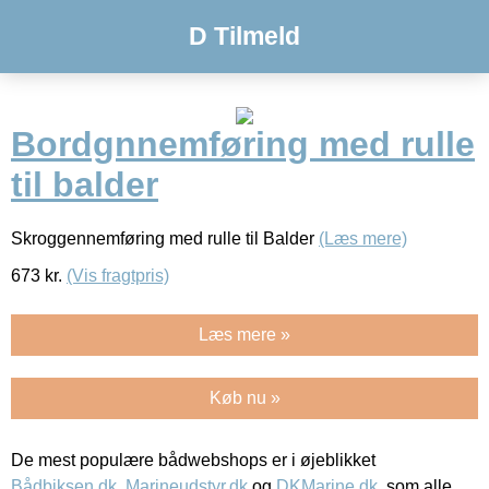
D Tilmeld
Bordgnnemføring med rulle
til balder
Skroggennemføring med rulle til Balder
(Læs mere)
673
kr.
(Vis fragtpris)
Læs mere »
Køb nu »
De mest populære bådwebshops er i øjeblikket
Bådbiksen.dk
,
Marineudstyr.dk
og
DKMarine.dk
, som alle