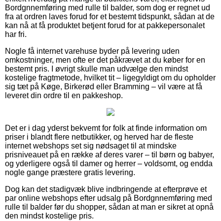
Bordgnnemføring med rulle til balder, som dog er regnet ud
fra at ordren laves forud for et bestemt tidspunkt, sådan at de
kan nå at få produktet betjent forud for at pakkepersonalet
har fri.
Nogle få internet varehuse byder på levering uden
omkostninger, men ofte er det påkrævet at du køber for en
bestemt pris. I øvrigt skulle man udvælge den mindst
kostelige fragtmetode, hvilket tit – ligegyldigt om du opholder
sig tæt på Køge, Birkerød eller Bramming – vil være at få
leveret din ordre til en pakkeshop.
Det er i dag yderst bekvemt for folk at finde information om
priser i blandt flere netbutikker, og herved har de fleste
internet webshops set sig nødsaget til at mindske
prisniveauet på en række af deres varer – til børn og babyer,
og yderligere også til damer og herrer – voldsomt, og endda
nogle gange præstere gratis levering.
Dog kan det stadigvæk blive indbringende at efterprøve et
par online webshops efter udsalg på Bordgnnemføring med
rulle til balder før du shopper, sådan at man er sikret at opnå
den mindst kostelige pris.