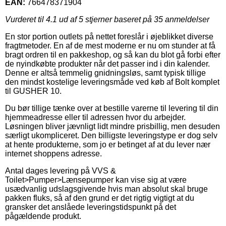
EAN:
766478371904
Vurderet til
4.1
ud af 5 stjerner baseret på
35
anmeldelser
En stor portion outlets på nettet foreslår i øjeblikket diverse
fragtmetoder. En af de mest moderne er nu om stunder at få
bragt ordren til en pakkeshop, og så kan du blot gå forbi efter
de nyindkøbte produkter når det passer ind i din kalender.
Denne er altså temmelig gnidningsløs, samt typisk tillige
den mindst kostelige leveringsmåde ved køb af Bolt komplet
til GUSHER 10.
Du bør tillige tænke over at bestille varerne til levering til din
hjemmeadresse eller til adressen hvor du arbejder.
Løsningen bliver jævnligt lidt mindre prisbillig, men desuden
særligt ukompliceret. Den billigste leveringstype er dog selv
at hente produkterne, som jo er betinget af at du lever nær
internet shoppens adresse.
Antal dages levering på VVS &
Toilet>Pumper>Lænsepumper kan vise sig at være
usædvanlig udslagsgivende hvis man absolut skal bruge
pakken fluks, så af den grund er det rigtig vigtigt at du
gransker det anslåede leveringstidspunkt på det
pågældende produkt.