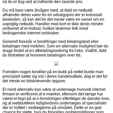
så du er tryg ved at indhente den laveste pris.
Du må bare være årvågen med, at ifald en netbutik
afhænder deres varer for en udsalgspris der er kolossalt
beskeden, så kan det for det meste være en varsel om en
uoprigtig netbutik. Handler med kort er ikke desto mindre
omfavnet af et lovbud, hvilket skærmer folk imod
bedrageriske internet selskaber.
Generelt foreslår vi bestillinger med betalingskort eller
betalinger med mobilen. Som en alternativ mulighed bør du
drage fordel af en afbetalingsordning fra f.eks. ViaBill, ifald
du tilstræber at honorere betalingen over tid.
Forinden nogen bestiller på en butik på nettet burde man
principielt sætte sig ind i deres handelsaftale, dog er det for
det meste en tidskrævende opgave.
Et nemt alternativ kan være at undersøge hvorvidt internet
firmaet er verificeret af e-mærket, eftersom det længe har
været et tegn på at e-forretningen efterfølger de danske love,
og at webbutikken lejlighedsvis undersøges af specialister
der er indført i vedtægterne på området. Dette er en god
chance for støtte, hvis du forvoldes problemstillinger som