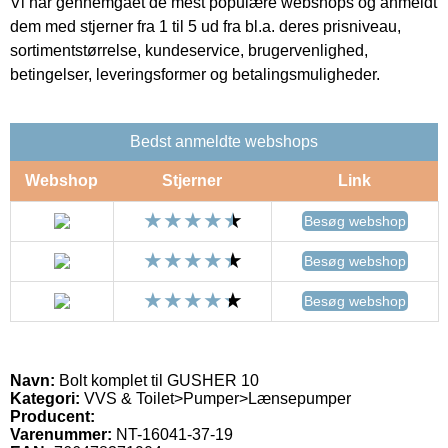
Vi har gennemgået de mest populære webshops og anmeldt
dem med stjerner fra 1 til 5 ud fra bl.a. deres prisniveau,
sortimentstørrelse, kundeservice, brugervenlighed,
betingelser, leveringsformer og betalingsmuligheder.
Bedst anmeldte webshops
Webshop
Stjerner
Link
Besøg webshop
Besøg webshop
Besøg webshop
Navn:
Bolt komplet til GUSHER 10
Kategori:
VVS & Toilet>Pumper>Lænsepumper
Producent:
Varenummer:
NT-16041-37-19