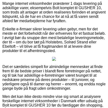
Mange internet virksomheder præsterer 1 dags levering på
adskillige varer, eksempelvis Bolt komplet til GUSHER 10,
som trods alt antager at orden realiseres forinden et angivent
tidspunkt, så de har en chance for at nå at få varen sendt
afsted før medarbejderne har fyraften.
Enkelte e-firmaer sikrer levering uden gebyr, men for det
meste er det forbeholdt når der erhverves for et fastsat beløb.
I øvrigt bør du snuppe den mest betalelige leveringsmetode,
der tit – om du bor tæt på Holstebro, Solrød Strand eller
Ebeltoft – vil blive at få fragtmanden til at levere dine
produkter til et afhentningssted.
Det er særdeles simpelt for almindelige mennesker at finde
frem til de bedste priser i blandt flere forretninger på nettet,
og til tak har adskillige e-forretninger været tvunget til at
nedskære priserne på deres produkter – til juniorer, og
yderligere også til damer og herrer – enormt, og endda nogle
gange byde på fragt uden omkostninger.
Men det kan ikke desto mindre vise sig smart at analysere
forskellige internet virksomheder i Danmark efter udsalg på
Bolt komplet til GUSHER 10 før du færdiggør din shopping,