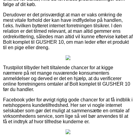
følge af dit køb.
Derudover er det prisværdigt at man er vaks omkring de
mest vitale forhold der kan have indflydelse på handlen,
f.eks. hvilken bytteret internet forretningen tilsikrer. I den
relation er det tilmed relevant, at man altid gemmer ens
ordrekvittering, således man altid vil kunne eftervise købet af
Bolt komplet til GUSHER 10, om man leder efter et produkt
til en pige eller dreng.
Trustpilot tilbyder helt tiltalende chancer for at kigge
nærmere på ret mange nuværende konsumenters
anmeldelser og derved er det en hjælp, at du verificerer
online forretningens omtaler af Bolt komplet til GUSHER 10
før du handler.
Facebook yder for øvrigt rigtig gode chancer for at få indblik i
netshoppens kundetilfredshed. Her ser vi nogle internet
selskaber som gør det muligt at sammensætte en omtale af
virksomhedens service, som lige så vel bør anvendes til at
få et indtryk af hvor tilfredse kunderne er.