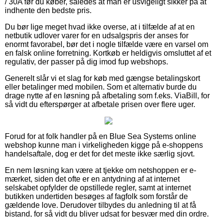
/ 30A før du køber, således at man er usvigeligt sikker på at
indhente den bedste pris.
Du bør lige meget hvad ikke overse, at i tilfælde af at en
netbutik udlover varer for en udsalgspris der anses for
enormt favorabel, bør det i nogle tilfælde være en varsel om
en falsk online forretning. Kortkøb er heldigvis omsluttet af et
regulativ, der passer på dig imod fup webshops.
Generelt slår vi et slag for køb med gængse betalingskort
eller betalinger med mobilen. Som et alternativ burde du
drage nytte af en løsning på afbetaling som f.eks. ViaBill, for
så vidt du efterspørger at afbetale prisen over flere uger.
Forud for at folk handler på en Blue Sea Systems online
webshop kunne man i virkeligheden kigge på e-shoppens
handelsaftale, dog er det for det meste ikke særlig sjovt.
En nem løsning kan være at tjekke om netshoppen er e-
mærket, siden det ofte er en antydning af at internet
selskabet opfylder de opstillede regler, samt at internet
butikken undertiden besøges af fagfolk som forstår de
gældende love. Derudover tilbydes du anledning til at få
bistand, for så vidt du bliver udsat for besvær med din ordre.