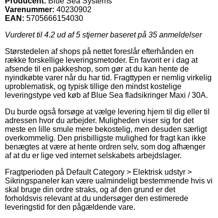
Producent:
Blue Sea Systems
Varenummer:
40230902
EAN:
5705666154030
Vurderet til
4.2
ud af 5 stjerner baseret på
35
anmeldelser
Størstedelen af shops på nettet foreslår efterhånden en
række forskellige leveringsmetoder. En favorit er i dag at
afsende til en pakkeshop, som gør at du kan hente de
nyindkøbte varer når du har tid. Fragttypen er nemlig virkelig
uproblematisk, og typisk tillige den mindst kostelige
leveringstype ved køb af Blue Sea fladsikringer Maxi / 30A.
Du burde også forsøge at vælge levering hjem til dig eller til
adressen hvor du arbejder. Muligheden viser sig for det
meste en lille smule mere bekostelig, men desuden særligt
overkommelig. Den prisbilligste mulighed for fragt kan ikke
benægtes at være at hente ordren selv, som dog afhænger
af at du er lige ved internet selskabets arbejdslager.
Fragtperioden på Default Category > Elektrisk udstyr >
Sikringspaneler kan være ualmindeligt bestemmende hvis vi
skal bruge din ordre straks, og af den grund er det
forholdsvis relevant at du undersøger den estimerede
leveringstid for den pågældende vare.