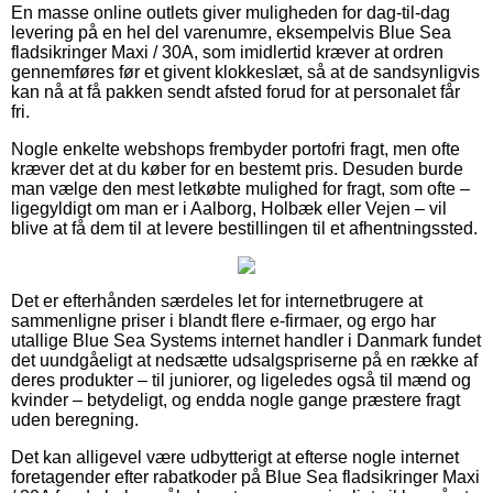
En masse online outlets giver muligheden for dag-til-dag
levering på en hel del varenumre, eksempelvis Blue Sea
fladsikringer Maxi / 30A, som imidlertid kræver at ordren
gennemføres før et givent klokkeslæt, så at de sandsynligvis
kan nå at få pakken sendt afsted forud for at personalet får
fri.
Nogle enkelte webshops frembyder portofri fragt, men ofte
kræver det at du køber for en bestemt pris. Desuden burde
man vælge den mest letkøbte mulighed for fragt, som ofte –
ligegyldigt om man er i Aalborg, Holbæk eller Vejen – vil
blive at få dem til at levere bestillingen til et afhentningssted.
Det er efterhånden særdeles let for internetbrugere at
sammenligne priser i blandt flere e-firmaer, og ergo har
utallige Blue Sea Systems internet handler i Danmark fundet
det uundgåeligt at nedsætte udsalgspriserne på en række af
deres produkter – til juniorer, og ligeledes også til mænd og
kvinder – betydeligt, og endda nogle gange præstere fragt
uden beregning.
Det kan alligevel være udbytterigt at efterse nogle internet
foretagender efter rabatkoder på Blue Sea fladsikringer Maxi