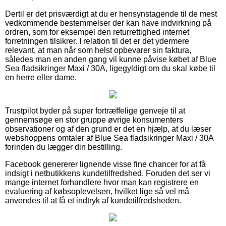
Dertil er det prisværdigt at du er hensynstagende til de mest
vedkommende bestemmelser der kan have indvirkning på
ordren, som for eksempel den returrettighed internet
forretningen tilsikrer. I relation til det er det ydermere
relevant, at man når som helst opbevarer sin faktura,
således man en anden gang vil kunne påvise købet af Blue
Sea fladsikringer Maxi / 30A, ligegyldigt om du skal købe til
en herre eller dame.
Trustpilot byder på super fortræffelige genveje til at
gennemsøge en stor gruppe øvrige konsumenters
observationer og af den grund er det en hjælp, at du læser
webshoppens omtaler af Blue Sea fladsikringer Maxi / 30A
forinden du lægger din bestilling.
Facebook genererer lignende visse fine chancer for at få
indsigt i netbutikkens kundetilfredshed. Foruden det ser vi
mange internet forhandlere hvor man kan registrere en
evaluering af købsoplevelsen, hvilket lige så vel må
anvendes til at få et indtryk af kundetilfredsheden.