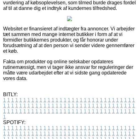
vurdering af købsoplevelsen, som tilmed burde drages fordel
af til at danne dig et indtryk af kundernes tilfredshed.
Websitet er finansieret af indtægter fra annoncer. Vi arbejder
tæt sammen med mange internet butikker i form af at vi
formidler butikkernes produkter, og får honorar under
forudsætning af at den person vi sender videre gennemfører
et køb.
Fakta om produkter og online selskaber opdateres
rutinemæssigt, men vi tager ikke ansvar for reguleringer der
måtte være udarbejdet efter at vi sidste gang opdaterede
vores data.
BITLY:
1
1
1
1
1
1
1
1
1
1
1
1
1
1
1
1
1
1
1
1
1
1
1
1
1
1
1
1
1
1
1
1
1
1
1
1
1
1
1
1
1
1
1
1
1
1
1
1
1
1
1
1
1
1
1
1
1
1
1
1
1
1
1
1
1
1
1
1
1
1
1
1
1
1
1
1
1
1
1
1
1
1
1
1
1
1
1
1
1
1
1
1
1
1
1
1
1
1
1
1
SPOTIFY:
1
1
1
1
1
1
1
1
1
1
1
1
1
1
1
1
1
1
1
1
1
1
1
1
1
1
1
1
1
1
1
1
1
1
1
1
1
1
1
1
1
1
1
1
1
1
1
1
1
1
1
1
1
1
1
1
1
1
1
1
1
1
1
1
1
1