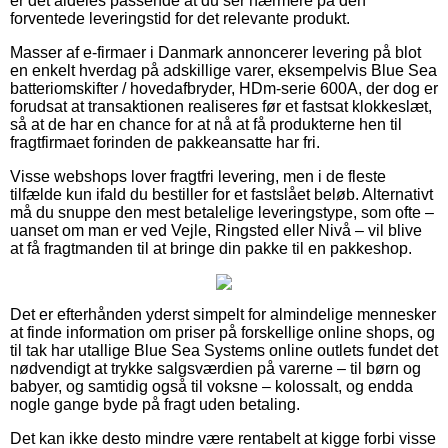
er det aldeles passende at du ser nærmere på den
forventede leveringstid for det relevante produkt.
Masser af e-firmaer i Danmark annoncerer levering på blot
en enkelt hverdag på adskillige varer, eksempelvis Blue Sea
batteriomskifter / hovedafbryder, HDm-serie 600A, der dog er
forudsat at transaktionen realiseres før et fastsat klokkeslæt,
så at de har en chance for at nå at få produkterne hen til
fragtfirmaet forinden de pakkeansatte har fri.
Visse webshops lover fragtfri levering, men i de fleste
tilfælde kun ifald du bestiller for et fastslået beløb. Alternativt
må du snuppe den mest betalelige leveringstype, som ofte –
uanset om man er ved Vejle, Ringsted eller Nivå – vil blive
at få fragtmanden til at bringe din pakke til en pakkeshop.
Det er efterhånden yderst simpelt for almindelige mennesker
at finde information om priser på forskellige online shops, og
til tak har utallige Blue Sea Systems online outlets fundet det
nødvendigt at trykke salgsværdien på varerne – til børn og
babyer, og samtidig også til voksne – kolossalt, og endda
nogle gange byde på fragt uden betaling.
Det kan ikke desto mindre være rentabelt at kigge forbi visse