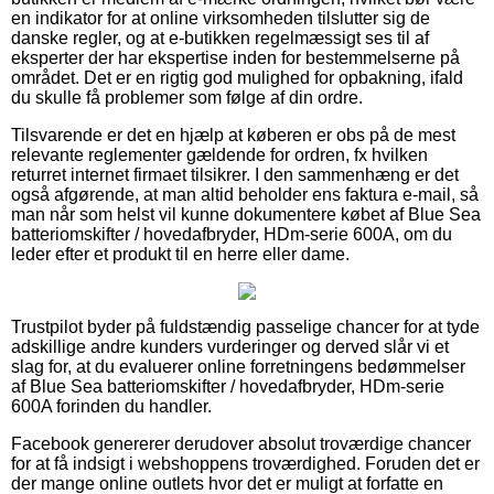
en indikator for at online virksomheden tilslutter sig de
danske regler, og at e-butikken regelmæssigt ses til af
eksperter der har ekspertise inden for bestemmelserne på
området. Det er en rigtig god mulighed for opbakning, ifald
du skulle få problemer som følge af din ordre.
Tilsvarende er det en hjælp at køberen er obs på de mest
relevante reglementer gældende for ordren, fx hvilken
returret internet firmaet tilsikrer. I den sammenhæng er det
også afgørende, at man altid beholder ens faktura e-mail, så
man når som helst vil kunne dokumentere købet af Blue Sea
batteriomskifter / hovedafbryder, HDm-serie 600A, om du
leder efter et produkt til en herre eller dame.
Trustpilot byder på fuldstændig passelige chancer for at tyde
adskillige andre kunders vurderinger og derved slår vi et
slag for, at du evaluerer online forretningens bedømmelser
af Blue Sea batteriomskifter / hovedafbryder, HDm-serie
600A forinden du handler.
Facebook genererer derudover absolut troværdige chancer
for at få indsigt i webshoppens troværdighed. Foruden det er
der mange online outlets hvor det er muligt at forfatte en