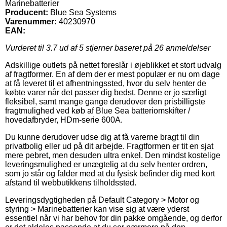
Marinebatterier
Producent:
Blue Sea Systems
Varenummer:
40230970
EAN:
Vurderet til
3.7
ud af 5 stjerner baseret på
26
anmeldelser
Adskillige outlets på nettet foreslår i øjeblikket et stort udvalg
af fragtformer. En af dem der er mest populær er nu om dage
at få leveret til et afhentningssted, hvor du selv henter de
købte varer når det passer dig bedst. Denne er jo særligt
fleksibel, samt mange gange derudover den prisbilligste
fragtmulighed ved køb af Blue Sea batteriomskifter /
hovedafbryder, HDm-serie 600A.
Du kunne derudover udse dig at få varerne bragt til din
privatbolig eller ud på dit arbejde. Fragtformen er tit en sjat
mere pebret, men desuden ultra enkel. Den mindst kostelige
leveringsmulighed er unægtelig at du selv henter ordren,
som jo står og falder med at du fysisk befinder dig med kort
afstand til webbutikkens tilholdssted.
Leveringsdygtigheden på Default Category > Motor og
styring > Marinebatterier kan vise sig at være yderst
essentiel når vi har behov for din pakke omgående, og derfor