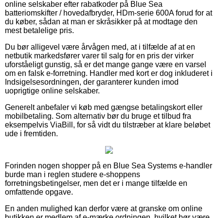
online selskaber efter rabatkoder på Blue Sea
batteriomskifter / hovedafbryder, HDm-serie 600A forud for at
du køber, sådan at man er skråsikker på at modtage den
mest betalelige pris.
Du bør alligevel være årvågen med, at i tilfælde af at en
netbutik markedsfører varer til salg for en pris der virker
uforståeligt gunstig, så er det mange gange være en varsel
om en falsk e-forretning. Handler med kort er dog inkluderet i
Indsigelsesordningen, der garanterer kunden imod
uoprigtige online selskaber.
Generelt anbefaler vi køb med gængse betalingskort eller
mobilbetaling. Som alternativ bør du bruge et tilbud fra
eksempelvis ViaBill, for så vidt du tilstræber at klare beløbet
ude i fremtiden.
Forinden nogen shopper på en Blue Sea Systems e-handler
burde man i reglen studere e-shoppens
forretningsbetingelser, men det er i mange tilfælde en
omfattende opgave.
En anden mulighed kan derfor være at granske om online
butikken er medlem af e-mærke ordningen, hvilket bør være