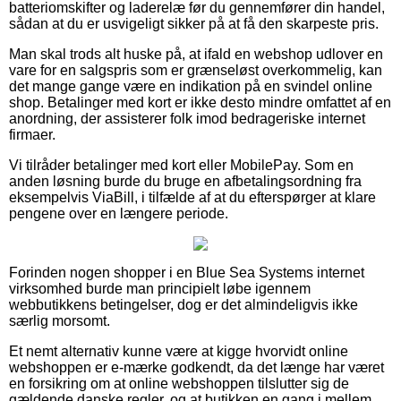
batteriomskifter og laderelæ før du gennemfører din handel,
sådan at du er usvigeligt sikker på at få den skarpeste pris.
Man skal trods alt huske på, at ifald en webshop udlover en
vare for en salgspris som er grænseløst overkommelig, kan
det mange gange være en indikation på en svindel online
shop. Betalinger med kort er ikke desto mindre omfattet af en
anordning, der assisterer folk imod bedrageriske internet
firmaer.
Vi tilråder betalinger med kort eller MobilePay. Som en
anden løsning burde du bruge en afbetalingsordning fra
eksempelvis ViaBill, i tilfælde af at du efterspørger at klare
pengene over en længere periode.
Forinden nogen shopper i en Blue Sea Systems internet
virksomhed burde man principielt løbe igennem
webbutikkens betingelser, dog er det almindeligvis ikke
særlig morsomt.
Et nemt alternativ kunne være at kigge hvorvidt online
webshoppen er e-mærke godkendt, da det længe har været
en forsikring om at online webshoppen tilslutter sig de
gældende danske regler, og at butikken en gang i mellem