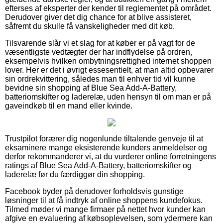
efterses af eksperter der kender til reglementet på området.
Derudover giver det dig chance for at blive assisteret,
såfremt du skulle få vanskeligheder med dit køb.
Tilsvarende slår vi et slag for at køber er på vagt for de
væsentligste vedtægter der har indflydelse på ordren,
eksempelvis hvilken ombytningsrettighed internet shoppen
lover. Her er det i øvrigt essesentielt, at man altid opbevarer
sin ordrekvittering, således man til enhver tid vil kunne
bevidne sin shopping af Blue Sea Add-A-Battery,
batteriomskifter og laderelæ, uden hensyn til om man er på
gaveindkøb til en mand eller kvinde.
Trustpilot forærer dig nogenlunde tiltalende genveje til at
eksaminere mange eksisterende kunders anmeldelser og
derfor rekommanderer vi, at du vurderer online forretningens
ratings af Blue Sea Add-A-Battery, batteriomskifter og
laderelæ før du færdiggør din shopping.
Facebook byder på derudover forholdsvis gunstige
løsninger til at få indtryk af online shoppens kundefokus.
Tilmed møder vi mange firmaer på nettet hvor kunder kan
afgive en evaluering af købsoplevelsen, som ydermere kan