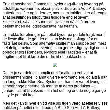
En del netshops i Danmark tilbyder dag-til-dag levering på
adskillige varenumre, eksempelvis Blue Sea Add-A-Battery,
batteriomskifter og laderelæ, men som imidlertid er afhængig
af at bestillingen fuldbyrdes tidligere end et givent
klokkeslæt, så at de sandsynligvis kan nå at få ordren
betjent inden de logistikansatte har fyraften.
En række forretninger på nettet byder på portofri fragt, men i
de fleste tilfælde gælder det kun hvis man aftager for et
fastslået beløb. Som alternativ skulle man snuppe den mest
betalelige metode til levering, som gerne – ligegyldigt om du
opholder sig i Randers, Nyborg eller Hadsten – er at få
fragtfirmaet til at køre din ordre til en pakkeshop.
Det er jo særdeles ukompliceret for alle og enhver at
prissammenligne i blandt diverse e-forhandlere, og altså har
en lang række Blue Sea Systems e-handler været tvunget til
at nedbringe priserne på mange af deres produkter – til
juniorer, samt til voksne – en hel del, og endda nogle gange
tilbyde portofri fragt.
Men det kan til hver en tid vise sig tiden værd at efterse visse
butikker på nettet efter tilbud på Blue Sea Add-A-Battery,