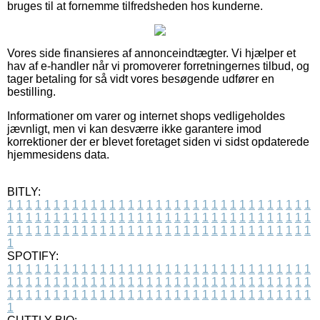
bruges til at fornemme tilfredsheden hos kunderne.
Vores side finansieres af annonceindtægter. Vi hjælper et
hav af e-handler når vi promoverer forretningernes tilbud, og
tager betaling for så vidt vores besøgende udfører en
bestilling.
Informationer om varer og internet shops vedligeholdes
jævnligt, men vi kan desværre ikke garantere imod
korrektioner der er blevet foretaget siden vi sidst opdaterede
hjemmesidens data.
BITLY:
1
1
1
1
1
1
1
1
1
1
1
1
1
1
1
1
1
1
1
1
1
1
1
1
1
1
1
1
1
1
1
1
1
1
1
1
1
1
1
1
1
1
1
1
1
1
1
1
1
1
1
1
1
1
1
1
1
1
1
1
1
1
1
1
1
1
1
1
1
1
1
1
1
1
1
1
1
1
1
1
1
1
1
1
1
1
1
1
1
1
1
1
1
1
1
1
1
1
1
1
SPOTIFY:
1
1
1
1
1
1
1
1
1
1
1
1
1
1
1
1
1
1
1
1
1
1
1
1
1
1
1
1
1
1
1
1
1
1
1
1
1
1
1
1
1
1
1
1
1
1
1
1
1
1
1
1
1
1
1
1
1
1
1
1
1
1
1
1
1
1
1
1
1
1
1
1
1
1
1
1
1
1
1
1
1
1
1
1
1
1
1
1
1
1
1
1
1
1
1
1
1
1
1
1