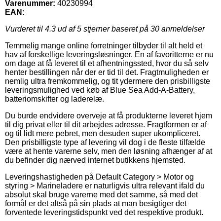
Varenummer:
40230994
EAN:
Vurderet til
4.3
ud af 5 stjerner baseret på
30
anmeldelser
Temmelig mange online forretninger tilbyder til alt held et
hav af forskellige leveringsløsninger. En af favoritterne er nu
om dage at få leveret til et afhentningssted, hvor du så selv
henter bestillingen når der er tid til det. Fragtmuligheden er
nemlig ultra fremkommelig, og tit ydermere den prisbilligste
leveringsmulighed ved køb af Blue Sea Add-A-Battery,
batteriomskifter og laderelæ.
Du burde endvidere overveje at få produkterne leveret hjem
til dig privat eller til dit arbejdes adresse. Fragtformen er af
og til lidt mere pebret, men desuden super ukompliceret.
Den prisbilligste type af levering vil dog i de fleste tilfælde
være at hente varerne selv, men den løsning afhænger af at
du befinder dig nærved internet butikkens hjemsted.
Leveringshastigheden på Default Category > Motor og
styring > Marineladere er naturligvis ultra relevant ifald du
absolut skal bruge varerne med det samme, så med det
formål er det altså på sin plads at man besigtiger det
forventede leveringstidspunkt ved det respektive produkt.