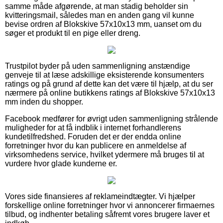
samme måde afgørende, at man stadig beholder sin
kvitteringsmail, således man en anden gang vil kunne
bevise ordren af Blokskive 57x10x13 mm, uanset om du
søger et produkt til en pige eller dreng.
Trustpilot byder på uden sammenligning anstændige
genveje til at læse adskillige eksisterende konsumenters
ratings og på grund af dette kan det være til hjælp, at du ser
nærmere på online butikkens ratings af Blokskive 57x10x13
mm inden du shopper.
Facebook medfører for øvrigt uden sammenligning strålende
muligheder for at få indblik i internet forhandlerens
kundetilfredshed. Foruden det er der endda online
forretninger hvor du kan publicere en anmeldelse af
virksomhedens service, hvilket ydermere må bruges til at
vurdere hvor glade kunderne er.
Vores side finansieres af reklameindtægter. Vi hjælper
forskellige online forretninger hvor vi annoncerer firmaernes
tilbud, og indhenter betaling såfremt vores brugere laver et