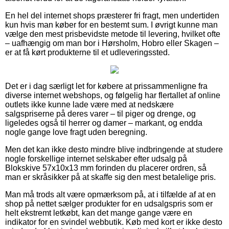
En hel del internet shops præsterer fri fragt, men undertiden
kun hvis man køber for en bestemt sum. I øvrigt kunne man
vælge den mest prisbevidste metode til levering, hvilket ofte
– uafhængig om man bor i Hørsholm, Hobro eller Skagen –
er at få kørt produkterne til et udleveringssted.
Det er i dag særligt let for købere at prissammenligne fra
diverse internet webshops, og følgelig har flertallet af online
outlets ikke kunne lade være med at nedskære
salgspriserne på deres varer – til piger og drenge, og
ligeledes også til herrer og damer – markant, og endda
nogle gange love fragt uden beregning.
Men det kan ikke desto mindre blive indbringende at studere
nogle forskellige internet selskaber efter udsalg på
Blokskive 57x10x13 mm forinden du placerer ordren, så
man er skråsikker på at skaffe sig den mest betalelige pris.
Man må trods alt være opmærksom på, at i tilfælde af at en
shop på nettet sælger produkter for en udsalgspris som er
helt ekstremt letkøbt, kan det mange gange være en
indikator for en svindel webbutik. Køb med kort er ikke desto