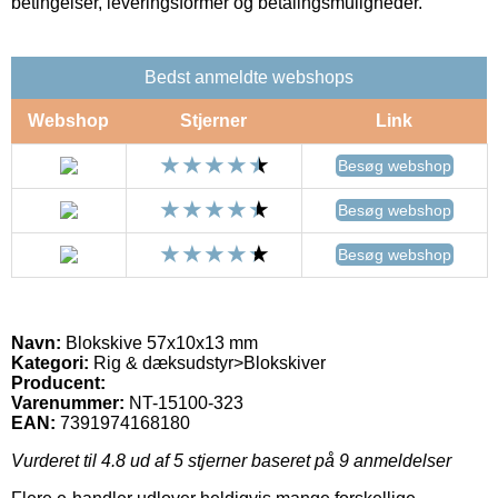
betingelser, leveringsformer og betalingsmuligheder.
Bedst anmeldte webshops
Webshop
Stjerner
Link
Besøg webshop
Besøg webshop
Besøg webshop
Navn:
Blokskive 57x10x13 mm
Kategori:
Rig & dæksudstyr>Blokskiver
Producent:
Varenummer:
NT-15100-323
EAN:
7391974168180
Vurderet til
4.8
ud af 5 stjerner baseret på
9
anmeldelser