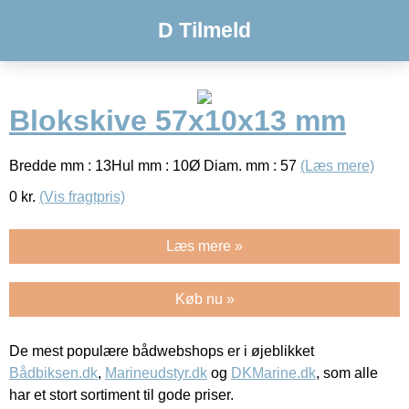
D Tilmeld
Blokskive 57x10x13 mm
Bredde mm : 13Hul mm : 10Ø Diam. mm : 57
(Læs mere)
0
kr.
(Vis fragtpris)
Læs mere »
Køb nu »
De mest populære bådwebshops er i øjeblikket
Bådbiksen.dk
,
Marineudstyr.dk
og
DKMarine.dk
, som alle
har et stort sortiment til gode priser.