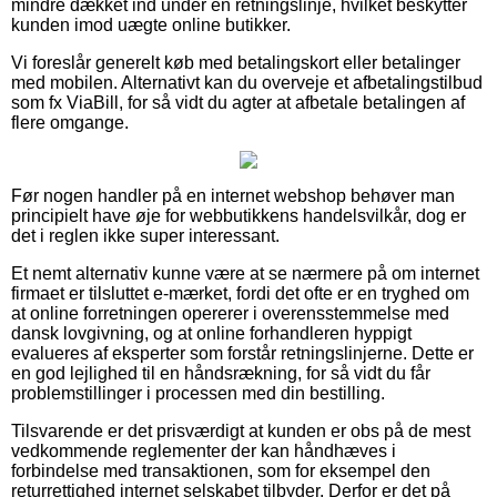
mindre dækket ind under en retningslinje, hvilket beskytter
kunden imod uægte online butikker.
Vi foreslår generelt køb med betalingskort eller betalinger
med mobilen. Alternativt kan du overveje et afbetalingstilbud
som fx ViaBill, for så vidt du agter at afbetale betalingen af
flere omgange.
Før nogen handler på en internet webshop behøver man
principielt have øje for webbutikkens handelsvilkår, dog er
det i reglen ikke super interessant.
Et nemt alternativ kunne være at se nærmere på om internet
firmaet er tilsluttet e-mærket, fordi det ofte er en tryghed om
at online forretningen opererer i overensstemmelse med
dansk lovgivning, og at online forhandleren hyppigt
evalueres af eksperter som forstår retningslinjerne. Dette er
en god lejlighed til en håndsrækning, for så vidt du får
problemstillinger i processen med din bestilling.
Tilsvarende er det prisværdigt at kunden er obs på de mest
vedkommende reglementer der kan håndhæves i
forbindelse med transaktionen, som for eksempel den
returrettighed internet selskabet tilbyder. Derfor er det på