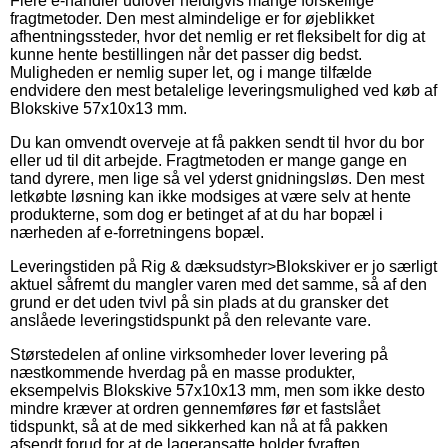
Flere e-handler udlover heldigvis mange forskellige
fragtmetoder. Den mest almindelige er for øjeblikket
afhentningssteder, hvor det nemlig er ret fleksibelt for dig at
kunne hente bestillingen når det passer dig bedst.
Muligheden er nemlig super let, og i mange tilfælde
endvidere den mest betalelige leveringsmulighed ved køb af
Blokskive 57x10x13 mm.
Du kan omvendt overveje at få pakken sendt til hvor du bor
eller ud til dit arbejde. Fragtmetoden er mange gange en
tand dyrere, men lige så vel yderst gnidningsløs. Den mest
letkøbte løsning kan ikke modsiges at være selv at hente
produkterne, som dog er betinget af at du har bopæl i
nærheden af e-forretningens bopæl.
Leveringstiden på Rig & dæksudstyr>Blokskiver er jo særligt
aktuel såfremt du mangler varen med det samme, så af den
grund er det uden tvivl på sin plads at du gransker det
anslåede leveringstidspunkt på den relevante vare.
Størstedelen af online virksomheder lover levering på
næstkommende hverdag på en masse produkter,
eksempelvis Blokskive 57x10x13 mm, men som ikke desto
mindre kræver at ordren gennemføres før et fastslået
tidspunkt, så at de med sikkerhed kan nå at få pakken
afsendt forud for at de lageransatte holder fyraften.