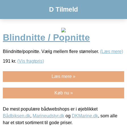
D Tilmeld
Blindnitte / Popnitte
Blindnitte/popnitte. Vælg mellem flere størrelser.
(Læs mere)
191
kr.
(Vis fragtpris)
Læs mere »
Køb nu »
De mest populære bådwebshops er i øjeblikket
Bådbiksen.dk
,
Marineudstyr.dk
og
DKMarine.dk
, som alle
har et stort sortiment til gode priser.