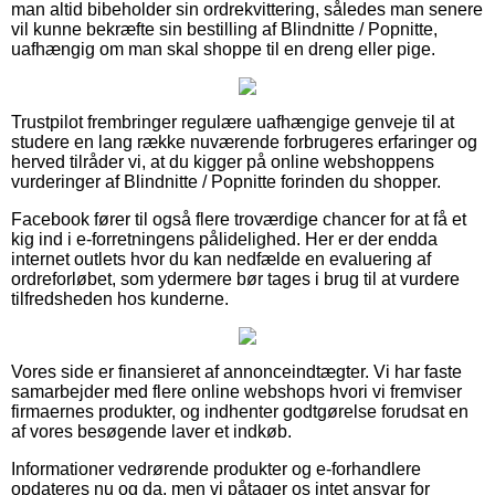
man altid bibeholder sin ordrekvittering, således man senere
vil kunne bekræfte sin bestilling af Blindnitte / Popnitte,
uafhængig om man skal shoppe til en dreng eller pige.
Trustpilot frembringer regulære uafhængige genveje til at
studere en lang række nuværende forbrugeres erfaringer og
herved tilråder vi, at du kigger på online webshoppens
vurderinger af Blindnitte / Popnitte forinden du shopper.
Facebook fører til også flere troværdige chancer for at få et
kig ind i e-forretningens pålidelighed. Her er der endda
internet outlets hvor du kan nedfælde en evaluering af
ordreforløbet, som ydermere bør tages i brug til at vurdere
tilfredsheden hos kunderne.
Vores side er finansieret af annonceindtægter. Vi har faste
samarbejder med flere online webshops hvori vi fremviser
firmaernes produkter, og indhenter godtgørelse forudsat en
af vores besøgende laver et indkøb.
Informationer vedrørende produkter og e-forhandlere
opdateres nu og da, men vi påtager os intet ansvar for