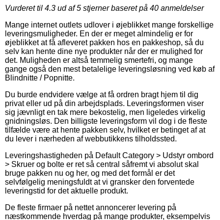
Vurderet til
4.3
ud af 5 stjerner baseret på
40
anmeldelser
Mange internet outlets udlover i øjeblikket mange forskellige
leveringsmuligheder. En der er meget almindelig er for
øjeblikket at få afleveret pakken hos en pakkeshop, så du
selv kan hente dine nye produkter når der er mulighed for
det. Muligheden er altså temmelig smertefri, og mange
gange også den mest betalelige leveringsløsning ved køb af
Blindnitte / Popnitte.
Du burde endvidere vælge at få ordren bragt hjem til dig
privat eller ud på din arbejdsplads. Leveringsformen viser
sig jævnligt en tak mere bekostelig, men ligeledes virkelig
gnidningsløs. Den billigste leveringsform vil dog i de fleste
tilfælde være at hente pakken selv, hvilket er betinget af at
du lever i nærheden af webbutikkens tilholdssted.
Leveringshastigheden på Default Category > Udstyr ombord
> Skruer og bolte er ret så central såfremt vi absolut skal
bruge pakken nu og her, og med det formål er det
selvfølgelig meningsfuldt at vi gransker den forventede
leveringstid for det aktuelle produkt.
De fleste firmaer på nettet annoncerer levering på
næstkommende hverdag på mange produkter, eksempelvis