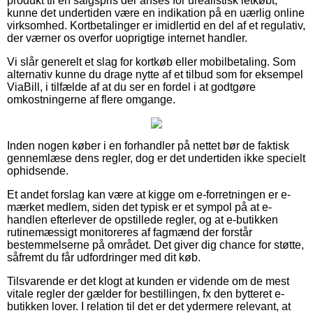
produkt til en salgspris der anses for urealistisk letkøbt,
kunne det undertiden være en indikation på en uærlig online
virksomhed. Kortbetalinger er imidlertid en del af et regulativ,
der værner os overfor uoprigtige internet handler.
Vi slår generelt et slag for kortkøb eller mobilbetaling. Som
alternativ kunne du drage nytte af et tilbud som for eksempel
ViaBill, i tilfælde af at du ser en fordel i at godtgøre
omkostningerne af flere omgange.
Inden nogen køber i en forhandler på nettet bør de faktisk
gennemlæse dens regler, dog er det undertiden ikke specielt
ophidsende.
Et andet forslag kan være at kigge om e-forretningen er e-
mærket medlem, siden det typisk er et sympol på at e-
handlen efterlever de opstillede regler, og at e-butikken
rutinemæssigt monitoreres af fagmænd der forstår
bestemmelserne på området. Det giver dig chance for støtte,
såfremt du får udfordringer med dit køb.
Tilsvarende er det klogt at kunden er vidende om de mest
vitale regler der gælder for bestillingen, fx den bytteret e-
butikken lover. I relation til det er det ydermere relevant, at