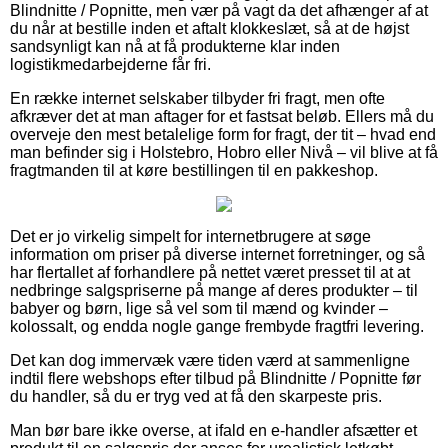
Blindnitte / Popnitte, men vær på vagt da det afhænger af at
du når at bestille inden et aftalt klokkeslæt, så at de højst
sandsynligt kan nå at få produkterne klar inden
logistikmedarbejderne får fri.
En række internet selskaber tilbyder fri fragt, men ofte
afkræver det at man aftager for et fastsat beløb. Ellers må du
overveje den mest betalelige form for fragt, der tit – hvad end
man befinder sig i Holstebro, Hobro eller Nivå – vil blive at få
fragtmanden til at køre bestillingen til en pakkeshop.
Det er jo virkelig simpelt for internetbrugere at søge
information om priser på diverse internet forretninger, og så
har flertallet af forhandlere på nettet været presset til at at
nedbringe salgspriserne på mange af deres produkter – til
babyer og børn, lige så vel som til mænd og kvinder –
kolossalt, og endda nogle gange frembyde fragtfri levering.
Det kan dog immervæk være tiden værd at sammenligne
indtil flere webshops efter tilbud på Blindnitte / Popnitte før
du handler, så du er tryg ved at få den skarpeste pris.
Man bør bare ikke overse, at ifald en e-handler afsætter et