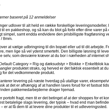
4
jerner baseret på
12
anmeldelser
inger udlover til alt held en række forskellige leveringsmodeller
 til en pakkeshop, og så kan du blot gå forbi efter dine varer på e
gt simpel, samt endda endvidere den prisbilligste fragtløsning v
 / 8mm.
over at vælge udbringning til din bopæl eller ud til dit arbejde. F
, men lige så vel yderst smertefri. Den billigste løsning til leve
e selv, som desværre kræver at du bor i nærheden af internet 
 Default Category > Rig og dæksudstyr > Blokke > Enkeltblok k
gler produktet straks, og herved er det faktisk essentielt at d
ing for det vedkommende produkt.
ranterer levering på næste hverdag på utallige varer, eksempel
k at det er afhængig af at handlen laves forud for et fastsat tid
forinden pakkemedarbejderne drager hjemad.
portofri fragt, men tit er det betinget af at der shoppes for et ko
st betalelige slags levering, der typisk – hvad end man befinde
 er at få dem til at levere dine produkter til et udleveringssted.