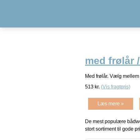
med frølår
Med frølår. Vælg mellem f
513
kr.
(Vis fragtpris)
Læs mere »
De mest populære bådwe
stort sortiment til gode pr