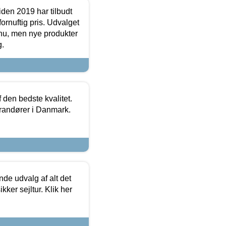
den 2019 har tilbudt
fornuftig pris. Udvalget
u, men nye produkter
g.
den bedste kvalitet.
erandører i Danmark.
de udvalg af alt det
kker sejltur. Klik her