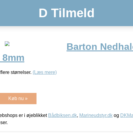
D Tilmeld
Barton Nedhal
 / 8mm
lere størrelser.
(Læs mere)
Køb nu »
bshops er i øjeblikket
Bådbiksen.dk
,
Marineudstyr.dk
og
DKMar
iser.