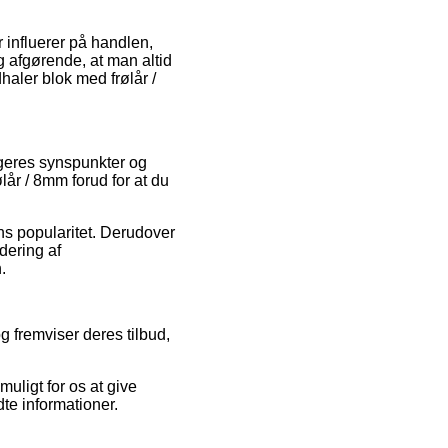
 influerer på handlen,
ig afgørende, at man altid
aler blok med frølår /
ugeres synspunkter og
lår / 8mm forud for at du
ns popularitet. Derudover
dering af
.
g fremviser deres tilbud,
uligt for os at give
te informationer.