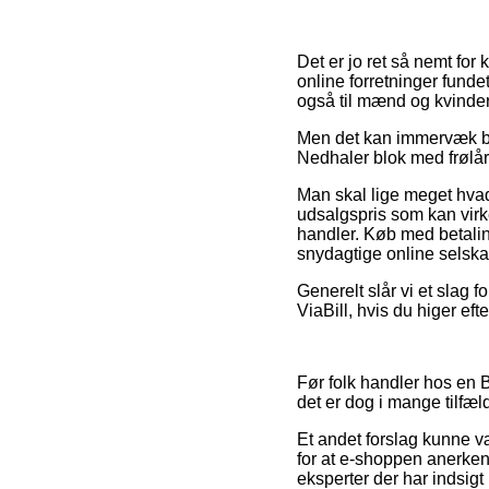
Det er jo ret så nemt for
online forretninger funde
også til mænd og kvinder
Men det kan immervæk bliv
Nedhaler blok med frølår /
Man skal lige meget hvad 
udsalgspris som kan vir
handler. Køb med betaling
snydagtige online selska
Generelt slår vi et slag f
ViaBill, hvis du higer efte
Før folk handler hos en B
det er dog i mange tilfæ
Et andet forslag kunne v
for at e-shoppen anerkend
eksperter der har indsig