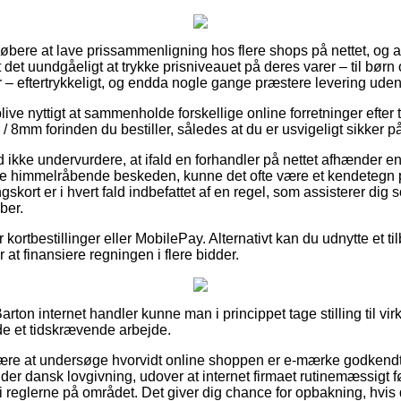
 købere at lave prissammenligning hos flere shops på nettet, og 
t det uundgåeligt at trykke prisniveauet på deres varer – til børn
 – eftertrykkeligt, og endda nogle gange præstere levering uden
e nyttigt at sammenholde forskellige online forretninger efter 
 8mm forinden du bestiller, således at du er usvigeligt sikker på a
ikke undervurdere, at ifald en forhandler på nettet afhænder en v
ke himmelråbende beskeden, kunne det ofte være et kendetegn p
skort er i hvert fald indbefattet af en regel, som assisterer dig
ber.
or kortbestillinger eller MobilePay. Alternativt kan du udnytte et 
r at finansiere regningen i flere bidder.
arton internet handler kunne man i princippet tage stilling til v
lde et tidskrævende arbejde.
ære at undersøge hvorvidt online shoppen er e-mærke godkendt,
er dansk lovgivning, udover at internet firmaet rutinemæssigt f
t i reglerne på området. Det giver dig chance for opbakning, hv