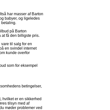
altså har masser af Barton
 og babyer, og ligeledes
 betaling.
tilbud på Barton
t få den billigste pris.
are til salg for en
å en svindel internet
 som kunde overfor
tilbud som for eksempel
irksomhedens betingelser,
 hvilket er en sikkerhed
øres tilsyn med af
is du møder problemer ved