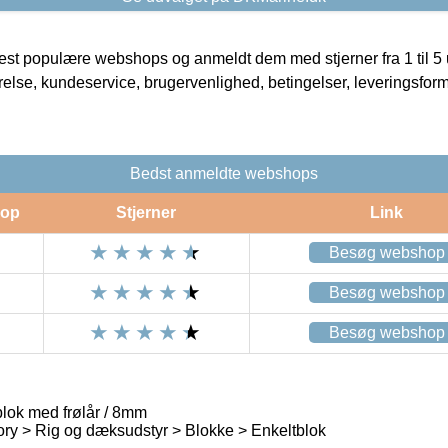
t populære webshops og anmeldt dem med stjerner fra 1 til 5 ud
rrelse, kundeservice, brugervenlighed, betingelser, leveringsfor
Bedst anmeldte webshops
op
Stjerner
Link
Besøg webshop
Besøg webshop
Besøg webshop
lok med frølår / 8mm
ry > Rig og dæksudstyr > Blokke > Enkeltblok