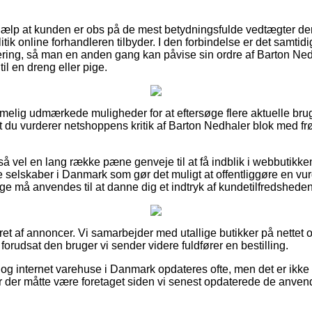
hjælp at kunden er obs på de mest betydningsfulde vedtægter der
tik online forhandleren tilbyder. I den forbindelse er det samtid
tering, så man en anden gang kan påvise sin ordre af Barton Nedh
l en dreng eller pige.
emmelig udmærkede muligheder for at eftersøge flere aktuelle br
 at du vurderer netshoppens kritik af Barton Nedhaler blok med frø
å vel en lang række pæne genveje til at få indblik i webbutikke
 selskaber i Danmark som gør det muligt at offentliggøre en vur
ge må anvendes til at danne dig et indtryk af kundetilfredsheden
ret af annoncer. Vi samarbejder med utallige butikker på nettet o
forudsat den bruger vi sender videre fuldfører en bestilling.
og internet varehuse i Danmark opdateres ofte, men det er ikke m
 der måtte være foretaget siden vi senest opdaterede de anvend