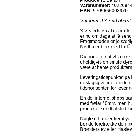
Producent:
Barton
Varenummer:
4022684
EAN:
5705666003970
Vurderet til
3.7
ud af 5 st
Størstedelen af e-forretn
er nu om dage at få sendt
Fragtmetoden er jo særli
Nedhaler blok med frølår
Du bør alternativt tænke 
uheldigvis en smule dyrere
være at hente produktern
Leveringstidspunktet på
udslagsgivende om du man
tidshorisonten for lever
En del internet shops ga
med frølår / 8mm, men hus
produktet sendt afsted 
Nogle e-firmaer frembyder 
bør du foretrække den me
Brønderslev eller Haslev –