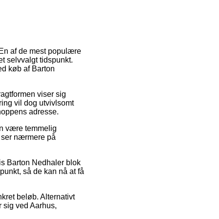
. En af de mest populære
t selvvalgt tidspunkt.
ed køb af Barton
ragtformen viser sig
ring vil dog utvivlsomt
shoppens adresse.
an være temmelig
u ser nærmere på
vis Barton Nedhaler blok
spunkt, så de kan nå at få
nkret beløb. Alternativt
r sig ved Aarhus,