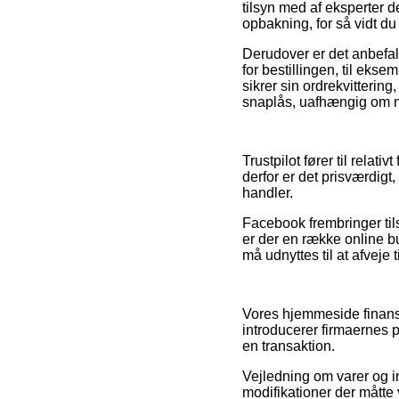
tilsyn med af eksperter
opbakning, for så vidt d
Derudover er det anbefal
for bestillingen, til eks
sikrer sin ordrekvitteri
snaplås, uafhængig om ma
Trustpilot fører til relat
derfor er det prisværdig
handler.
Facebook frembringer til
er der en række online b
må udnyttes til at afveje
Vores hjemmeside finansi
introducerer firmaernes 
en transaktion.
Vejledning om varer og i
modifikationer der måtte