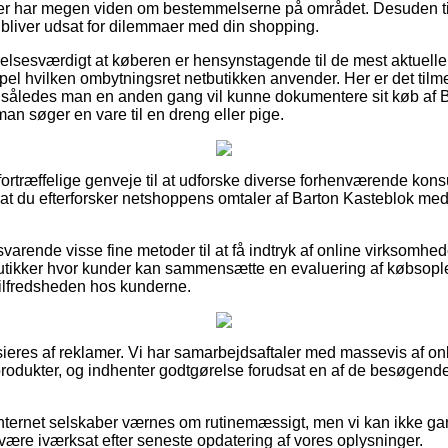
 der har megen viden om bestemmelserne på området. Desuden til
u bliver udsat for dilemmaer med din shopping.
elsesværdigt at køberen er hensynstagende til de mest aktuelle
empel hvilken ombytningsret netbutikken anvender. Her er det tilme
ng, således man en anden gang vil kunne dokumentere sit køb af
n søger en vare til en dreng eller pige.
ivt fortræffelige genveje til at udforske diverse forhenværende ko
t, at du efterforsker netshoppens omtaler af Barton Kasteblok me
svarende visse fine metoder til at få indtryk af online virksomh
utikker hvor kunder kan sammensætte en evaluering af købsople
 tilfredsheden hos kunderne.
eres af reklamer. Vi har samarbejdsaftaler med massevis af on
produkter, og indhenter godtgørelse forudsat en af de besøgende
nternet selskaber værnes om rutinemæssigt, men vi kan ikke ga
 være iværksat efter seneste opdatering af vores oplysninger.