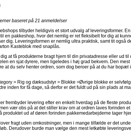
3
jerner baseret på
21
anmeldelser
webshops tilbyder heldigvis et stort udvalg af leveringsformer. E
e til en pakkeshop, hvor det nemlig er ret fleksibelt for dig at ku
er dig. Leveringsformen er nemlig ultra praktisk, samt tit også 
Barton Kasteblok med snaplås.
ig at få produkterne bragt hjem til din privatadresse eller ud til
gelen en sjat dyrere, men ligeledes i høj grad bekvem. Den mest
e at du selv henter ordren, som dog beroer på at du har bopæl 
tegory > Rig og dæksudstyr > Blokke >Øvrige blokke er selvfølge
dre inden for få dage, så derfor er det fuldt ud på sin plads at ma
ger frembyder levering efter en enkelt hverdag på de fleste prod
n vær obs på at det stiller krav om at ordren laves forinden et 
få produktet ud af døren forinden pakkemedarbejderne tager hje
 lover fragt uden omkostninger, men i mange tilfælde er det unde
eløb. Derudover burde man vælge den mest letkøbte leveringsver