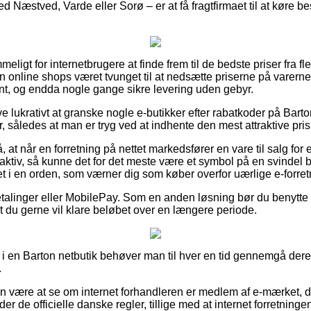
 Næstved, Varde eller Sorø – er at få fragtfirmaet til at køre best
eligt for internetbrugere at finde frem til de bedste priser fra f
 online shops været tvunget til at nedsætte priserne på varerne –
t, og endda nogle gange sikre levering uden gebyr.
ve lukrativt at granske nogle e-butikker efter rabatkoder på Bar
 således at man er tryg ved at indhente den mest attraktive pris
t når en forretning på nettet markedsfører en vare til salg for 
aktiv, så kunne det for det meste være et symbol på en svindel b
t i en orden, som værner dig som køber overfor uærlige e-forret
betalinger eller MobilePay. Som en anden løsning bør du benytte e
t du gerne vil klare beløbet over en længere periode.
 en Barton netbutik behøver man til hver en tid gennemgå deres
.
n være at se om internet forhandleren er medlem af e-mærket, d
der de officielle danske regler, tillige med at internet forretninge