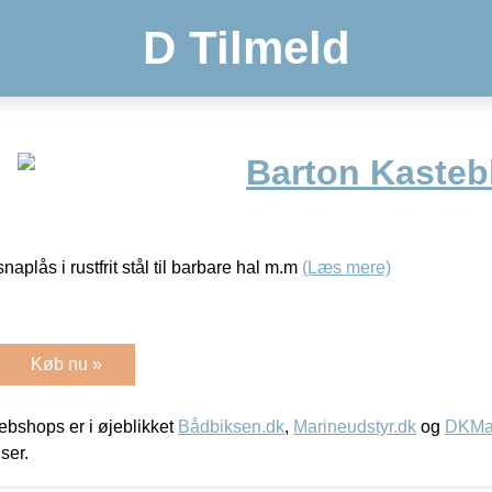
D Tilmeld
Barton Kasteb
aplås i rustfrit stål til barbare hal m.m
(Læs mere)
Køb nu »
bshops er i øjeblikket
Bådbiksen.dk
,
Marineudstyr.dk
og
DKMar
iser.