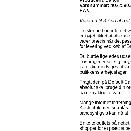
Producent:
Barton
Varenummer:
4022590
EAN:
Vurderet til
3.7
ud af 5 st
En stor portion internet 
er i øjeblikket at afsend
varer præcis når det pass
for levering ved køb af 
Du burde ligeledes udse d
Løsningen viser sig i re
kan ikke modsiges at vær
butikkens arbejdslager.
Fragttiden på Default Ca
absolut skal bruge din or
på den aktuelle vare.
Mange internet forretnin
Kasteblok med snaplås, me
sandsynligvis kan nå at 
Enkelte outlets på nettet
shopper for et præcist b