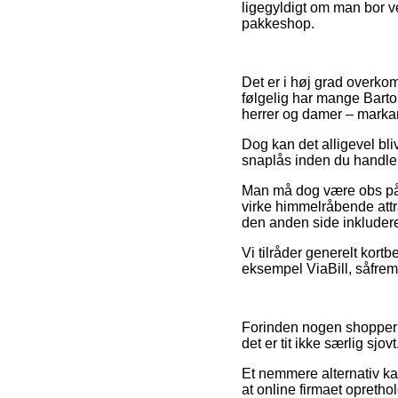
ligegyldigt om man bor ved
pakkeshop.
Det er i høj grad overkomm
følgelig har mange Barton
herrer og damer – markan
Dog kan det alligevel bli
snaplås inden du handler,
Man må dog være obs på, a
virke himmelråbende attr
den anden side inkludere
Vi tilråder generelt kort
eksempel ViaBill, såfrem
Forinden nogen shopper i
det er tit ikke særlig sjovt
Et nemmere alternativ ka
at online firmaet oprethol