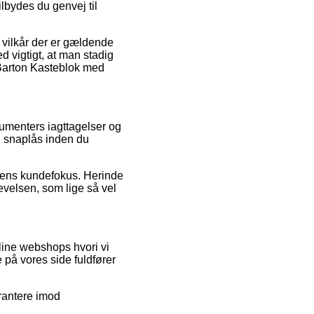
bydes du genvej til
 vilkår der er gældende
d vigtigt, at man stadig
 Barton Kasteblok med
nsumenters iagttagelser og
d snaplås inden du
edens kundefokus. Herinde
velsen, som lige så vel
line webshops hvori vi
 på vores side fuldfører
rantere imod