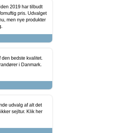
den 2019 har tilbudt
fornuftig pris. Udvalget
u, men nye produkter
g.
den bedste kvalitet.
erandører i Danmark.
de udvalg af alt det
kker sejltur. Klik her