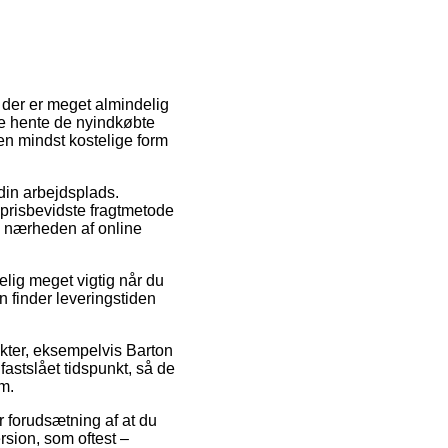
n der er meget almindelig
nne hente de nyindkøbte
den mindst kostelige form
 din arbejdsplads.
 prisbevidste fragtmetode
i nærheden af online
lig meget vigtig når du
n finder leveringstiden
ukter, eksempelvis Barton
fastslået tidspunkt, så de
m.
r forudsætning af at du
sion, som oftest –