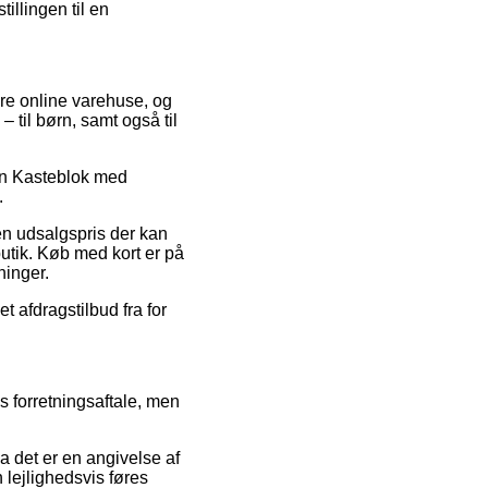
illingen til en
lere online varehuse, og
 til børn, samt også til
ton Kasteblok med
.
en udsalgspris der kan
utik. Køb med kort er på
ninger.
t afdragstilbud fra for
 forretningsaftale, men
a det er en angivelse af
n lejlighedsvis føres