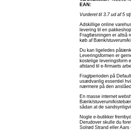
EAN:
Vurderet til
3.7
ud af 5 st
Adskillige online varehus
levering til en pakkeshop
Fragtløsningen er altså 
køb af Bænk/stuverum/k
Du kan ligeledes påtænke a
Leveringsformen er gern
kostelige leveringsform e
afstand til e-firmaets arb
Fragtperioden på Defaul
usædvanlig essentiel hvis
nærmere på den anslåede
En masse internet websh
Bænk/stuverum/kistebænk,
sådan at de sandsynligvi
Nogle e-butikker frembyde
Derudover skulle du foret
Solrød Strand eller Aars –