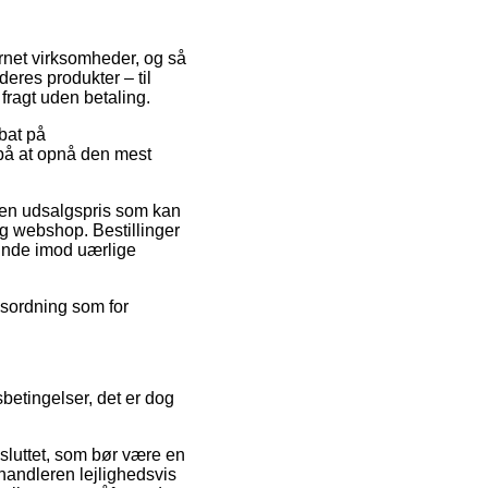
ternet virksomheder, og så
deres produkter – til
fragt uden betaling.
abat på
på at opnå den mest
r en udsalgspris som kan
g webshop. Bestillinger
kunde imod uærlige
gsordning som for
etingelser, det er dog
luttet, som bør være en
handleren lejlighedsvis