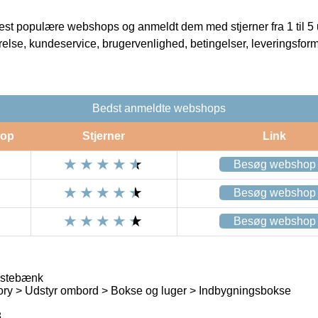
t populære webshops og anmeldt dem med stjerner fra 1 til 5 ud
rrelse, kundeservice, brugervenlighed, betingelser, leveringsfor
Bedst anmeldte webshops
op
Stjerner
Link
Besøg webshop
Besøg webshop
Besøg webshop
istebænk
ory > Udstyr ombord > Bokse og luger > Indbygningsbokse
8