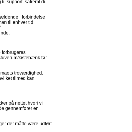
 til support, såfremt du
gældende i forbindelse
an til enhver tid
f
inde.
e forbrugeres
/stuverum/kistebænk før
irmaets troværdighed.
vilket tilmed kan
er på nettet hvori vi
ide gennemfører en
nger der måtte være udført