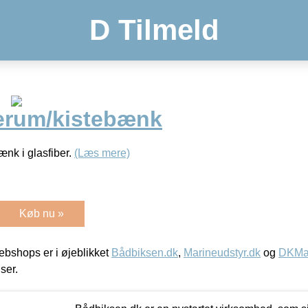
D Tilmeld
erum/kistebænk
ænk i glasfiber.
(Læs mere)
Køb nu »
bshops er i øjeblikket
Bådbiksen.dk
,
Marineudstyr.dk
og
DKMar
iser.