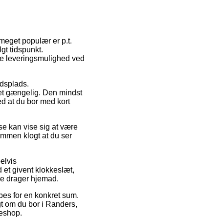
meget populær er p.t.
gt tidspunkt.
te leveringsmulighed ved
jdsplads.
et gængelig. Den mindst
ed at du bor med kort
e kan vise sig at være
ommen klogt at du ser
elvis
 et givent klokkeslæt,
ne drager hjemad.
bes for en konkret sum.
gt om du bor i Randers,
keshop.