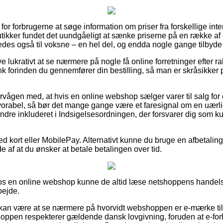
t for forbrugerne at søge information om priser fra forskellige in
 butikker fundet det uundgåeligt at sænke priserne på en række af 
edes også til voksne – en hel del, og endda nogle gange tilbyde 
ve lukrativt at se nærmere på nogle få online forretninger efter r
 forinden du gennemfører din bestilling, så man er skråsikker 
rvågen med, at hvis en online webshop sælger varer til salg fo
vorabel, så bør det mange gange være et faresignal om en uærli
indre inkluderet i Indsigelsesordningen, der forsvarer dig som 
d kort eller MobilePay. Alternativt kunne du bruge en afbetalin
de af at du ønsker at betale betalingen over tid.
s en online webshop kunne de altid læse netshoppens handelsb
bejde.
an være at se nærmere på hvorvidt webshoppen er e-mærke tils
shoppen respekterer gældende dansk lovgivning, foruden at e-for