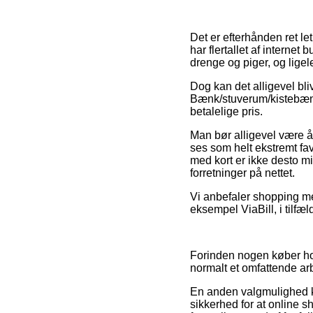
Det er efterhånden ret le
har flertallet af internet
drenge og piger, og ligel
Dog kan det alligevel bli
Bænk/stuverum/kistebænk
betalelige pris.
Man bør alligevel være å
ses som helt ekstremt fa
med kort er ikke desto m
forretninger på nettet.
Vi anbefaler shopping me
eksempel ViaBill, i tilfæl
Forinden nogen køber ho
normalt et omfattende ar
En anden valgmulighed k
sikkerhed for at online 