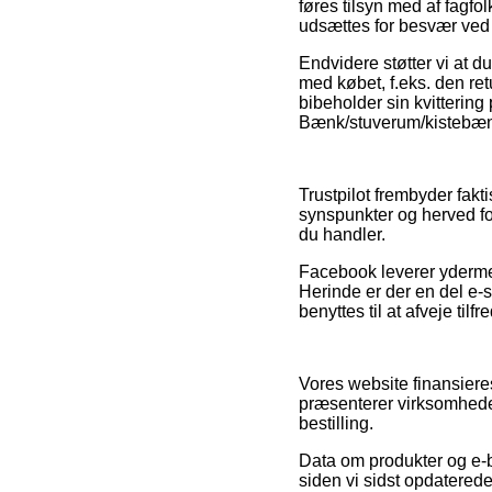
føres tilsyn med af fagfo
udsættes for besvær ved d
Endvidere støtter vi at 
med købet, f.eks. den retu
bibeholder sin kvittering 
Bænk/stuverum/kistebænk,
Trustpilot frembyder fak
synspunkter og herved fo
du handler.
Facebook leverer ydermer
Herinde er der en del e-s
benyttes til at afveje ti
Vores website finansiere
præsenterer virksomheder
bestilling.
Data om produkter og e-bu
siden vi sidst opdatered