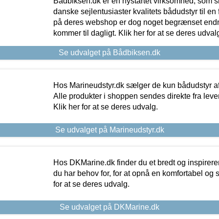
Bådbiksen.dk er en nystartet virksomhed, som si
danske sejlentusiaster kvalitets bådudstyr til en 
på deres webshop er dog noget begrænset endn
kommer til dagligt. Klik her for at se deres udval
Se udvalget på Bådbiksen.dk
Hos Marineudstyr.dk sælger de kun bådudstyr af 
Alle produkter i shoppen sendes direkte fra lev
Klik her for at se deres udvalg.
Se udvalget på Marineudstyr.dk
Hos DKMarine.dk finder du et bredt og inspireren
du har behov for, for at opnå en komfortabel og si
for at se deres udvalg.
Se udvalget på DKMarine.dk