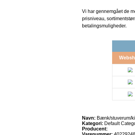
Vi har gennemgået de mes
prisniveau, sortimentstø
betalingsmuligheder.
Websh
Navn:
Bænk/stuverum/k
Kategori:
Default Categ
Producent:
Varenummer:
4022924