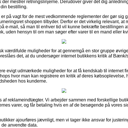
lk der mestrer retningslinjerne. Derudover giver det dig anledning
in bestilling.
du er på vagt for de mest vedkommende reglementer der gør sig 
rneringsret shoppen tilbyder. Derfor er det virkelig relevant, at m
på e-mail, så man til enhver tid vil kunne bekræfte bestillingen a
 uden hensyn til om man søger efter varer til en mand eller kv
tisk værdifulde muligheder for at gennemgå en stor gruppe øvrig
reslåes det, at du undersøger internet butikkens kritik af Bænk
e evigt udmærkede muligheder for at få kendskab til internet f
hops hvor man kan registrere en kritik af deres købsoplevelse, h
lfredsheden hos kunderne.
s af reklameindtægter. Vi arbejder sammen med forskellige butikk
nes varer, og får betaling hvis en af de besøgende på vores s
tikker ajourføres jævnligt, men vi tager ikke ansvar for justeri
e de anvendte data.