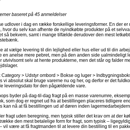
jerner baseret på
45
anmeldelser
e udlover i dag en række forskellige leveringsformer. En der er 
, hvor du selv kan afhente de nyindkøbte produkter på et selvval
ret så bekvem, samt i mange tilfælde derudover den mest letkøb
istebænk.
t vælge levering til din lejlighed eller hus eller ud til din arbe
e en anelse mere pebret, men på den anden side ualmindeligt l
r utvivlsomt selv at hente produkterne, men det står og falder m
ejdslager.
t Category > Udstyr ombord > Bokse og luger > Indbygningsboks
 vi absolut skal bruge varerne nu og her, og derfor er det fuldk
 leveringsdato for den pågældende vare.
ops byder på dag-til-dag fragt på en masse varenumre, eksemp
 som dog er regnet ud fra at bestillingen placeres tidligere end
s kan nå at få bestillingen ud af døren inden lagermedarbejder
r fragt uden beregning, men typisk stiller det krav om at der kø
række den mest betalelige form for fragt, som typisk – ligegyldi
 vil være at få fragtmanden til at levere din bestilling til en pak