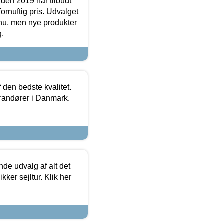
den 2019 har tilbudt
fornuftig pris. Udvalget
u, men nye produkter
g.
den bedste kvalitet.
erandører i Danmark.
de udvalg af alt det
kker sejltur. Klik her