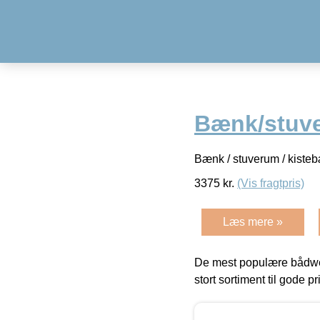
Bænk/stuv
Bænk / stuverum / kisteb
3375
kr.
(Vis fragtpris)
Læs mere »
De mest populære bådwe
stort sortiment til gode pr