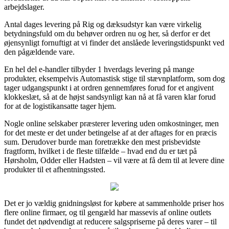
arbejdslager.
Antal dages levering på Rig og dæksudstyr kan være virkelig
betydningsfuld om du behøver ordren nu og her, så derfor er det
øjensynligt fornuftigt at vi finder det anslåede leveringstidspunkt ved
den pågældende vare.
En hel del e-handler tilbyder 1 hverdags levering på mange
produkter, eksempelvis Automastisk stige til stævnplatform, som dog
tager udgangspunkt i at ordren gennemføres forud for et angivent
klokkeslæt, så at de højst sandsynligt kan nå at få varen klar forud
for at de logistikansatte tager hjem.
Nogle online selskaber præsterer levering uden omkostninger, men
for det meste er det under betingelse af at der aftages for en præcis
sum. Derudover burde man foretrække den mest prisbevidste
fragtform, hvilket i de fleste tilfælde – hvad end du er tæt på
Hørsholm, Odder eller Hadsten – vil være at få dem til at levere dine
produkter til et afhentningssted.
Det er jo vældig gnidningsløst for købere at sammenholde priser hos
flere online firmaer, og til gengæld har massevis af online outlets
fundet det nødvendigt at reducere salgspriserne på deres varer – til