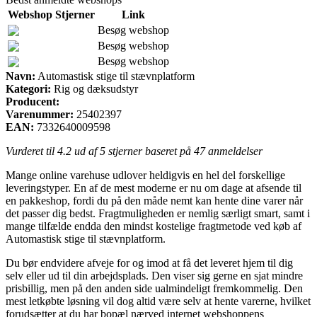
Webshop
Stjerner
Link
Besøg webshop
Besøg webshop
Besøg webshop
Navn:
Automastisk stige til stævnplatform
Kategori:
Rig og dæksudstyr
Producent:
Varenummer:
25402397
EAN:
7332640009598
Vurderet til
4.2
ud af 5 stjerner baseret på
47
anmeldelser
Mange online varehuse udlover heldigvis en hel del forskellige
leveringstyper. En af de mest moderne er nu om dage at afsende til
en pakkeshop, fordi du på den måde nemt kan hente dine varer når
det passer dig bedst. Fragtmuligheden er nemlig særligt smart, samt i
mange tilfælde endda den mindst kostelige fragtmetode ved køb af
Automastisk stige til stævnplatform.
Du bør endvidere afveje for og imod at få det leveret hjem til dig
selv eller ud til din arbejdsplads. Den viser sig gerne en sjat mindre
prisbillig, men på den anden side ualmindeligt fremkommelig. Den
mest letkøbte løsning vil dog altid være selv at hente varerne, hvilket
forudsætter at du har bopæl nærved internet webshoppens