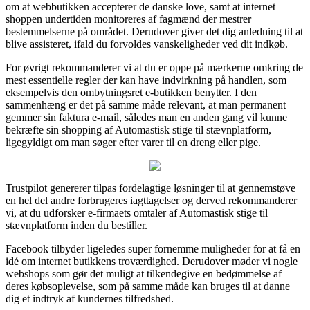
om at webbutikken accepterer de danske love, samt at internet
shoppen undertiden monitoreres af fagmænd der mestrer
bestemmelserne på området. Derudover giver det dig anledning til at
blive assisteret, ifald du forvoldes vanskeligheder ved dit indkøb.
For øvrigt rekommanderer vi at du er oppe på mærkerne omkring de
mest essentielle regler der kan have indvirkning på handlen, som
eksempelvis den ombytningsret e-butikken benytter. I den
sammenhæng er det på samme måde relevant, at man permanent
gemmer sin faktura e-mail, således man en anden gang vil kunne
bekræfte sin shopping af Automastisk stige til stævnplatform,
ligegyldigt om man søger efter varer til en dreng eller pige.
Trustpilot genererer tilpas fordelagtige løsninger til at gennemstøve
en hel del andre forbrugeres iagttagelser og derved rekommanderer
vi, at du udforsker e-firmaets omtaler af Automastisk stige til
stævnplatform inden du bestiller.
Facebook tilbyder ligeledes super fornemme muligheder for at få en
idé om internet butikkens troværdighed. Derudover møder vi nogle
webshops som gør det muligt at tilkendegive en bedømmelse af
deres købsoplevelse, som på samme måde kan bruges til at danne
dig et indtryk af kundernes tilfredshed.