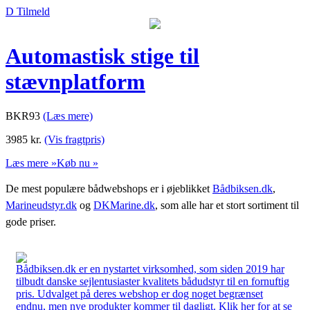
D Tilmeld
Automastisk stige til
stævnplatform
BKR93
(Læs mere)
3985
kr.
(Vis fragtpris)
Læs mere »
Køb nu »
De mest populære bådwebshops er i øjeblikket
Bådbiksen.dk
,
Marineudstyr.dk
og
DKMarine.dk
, som alle har et stort sortiment til
gode priser.
Bådbiksen.dk er en nystartet virksomhed, som siden 2019 har
tilbudt danske sejlentusiaster kvalitets bådudstyr til en fornuftig
pris. Udvalget på deres webshop er dog noget begrænset
endnu, men nye produkter kommer til dagligt. Klik her for at se