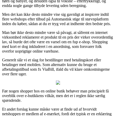
børn og babyer, og desuden også til voksne – eftertrykkeligt, og
endda nogle gange tilbyde levering uden beregning.
Men det kan ikke desto mindre vise sig gavnligt at inspicere indtil
flere webshops efter tilbud på Automastisk stige til stævnplatform
inden du køber, sådan at du er tryg ved at indhente den bedste pris.
Man bør ikke desto mindre være så påvagt, at såfremt en internet
virksomhed reklamerer et produkt til en pris der virker overordentlig
lav, så burde det ofte være en varsel om en fup e-shop. Shopping
med kort er dog inkluderet i en anordning, som forsvarer folk
overfor uoprigtige online varehuse.
Generelt slår vi et slag for bestillinger med betalingskort eller
betalinger med mobilen. Som alternativ kunne du bruge et
afbetalingstilbud som fx ViaBill, ifald du vil klare omkostningerne
over flere uger.
Før nogen shopper hos en online butik behøver man principielt få
overblik over e-butikkens vilkår, men det er i reglen ikke særlig
spændende.
Et andet forslag kunne måske være at finde ud af hvorvidt
netshoppen er medlem af e-mærket, fordi det typisk er en erklæring