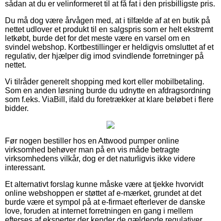
sådan at du er velinformeret til at få fat i den prisbilligste pris.
Du må dog være årvågen med, at i tilfælde af at en butik på
nettet udlover et produkt til en salgspris som er helt ekstremt
letkøbt, burde det for det meste være en varsel om en
svindel webshop. Kortbestillinger er heldigvis omsluttet af et
regulativ, der hjælper dig imod svindlende forretninger på
nettet.
Vi tilråder generelt shopping med kort eller mobilbetaling.
Som en anden løsning burde du udnytte en afdragsordning
som f.eks. ViaBill, ifald du foretrækker at klare beløbet i flere
bidder.
Før nogen bestiller hos en Attwood pumper online
virksomhed behøver man på en vis måde betragte
virksomhedens vilkår, dog er det naturligvis ikke videre
interessant.
Et alternativt forslag kunne måske være at tjekke hvorvidt
online webshoppen er støttet af e-mærket, grundet at det
burde være et sympol på at e-firmaet efterlever de danske
love, foruden at internet forretningen en gang i mellem
efterses af eksperter der kender de gældende regulativer.