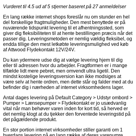
Vurderet til
4.5
ud af 5 stjerner baseret på
27
anmeldelser
En lang række internet shops foreslår nu om stunder en hel
del forskellige fragtmuligheder. Den mest benyttede er på
nuværende tidspunkt levering til et afhentningssted, som
giver dig fleksibiliteten til at hente bestillingen præcis når det
passer dig. Leveringsmetoden er nemlig vældig fleksibel, og
endda tillige den mest letkøbte leveringsmulighed ved køb
af Attwood Flydekontakt 12V/24V.
Du kan ydermere udse dig at vælge levering hjem til dig
eller til adressen hvor du arbejder. Fragtformen er i mange
tilfælde lidt mere pebret, men omvendt ultra ligetil. Den
mindst kostelige leveringsversion kan ikke modsiges at
være selv at hente ordren, men dette står og falder med at du
befinder dig i nærheden af internet virksomhedens lager.
Antal dages levering på Default Category > Udstyr ombord >
Pumper > Lænsepumper > Flydekontakt er jo usædvanlig
vital når man behøver varen inden for kort tid, så herved er
det nemlig klogt at du tjekker den forventede leveringstid på
det pågældende produkt.
En stor portion internet virksomheder stiller garanti om 1
hverdags levering på en lang række af deres varenumre,