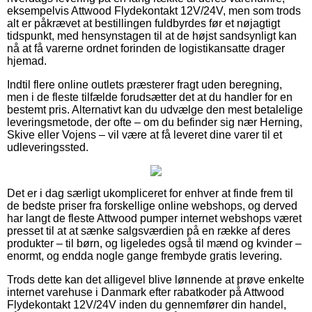
eksempelvis Attwood Flydekontakt 12V/24V, men som trods
alt er påkrævet at bestillingen fuldbyrdes før et nøjagtigt
tidspunkt, med hensynstagen til at de højst sandsynligt kan
nå at få varerne ordnet forinden de logistikansatte drager
hjemad.
Indtil flere online outlets præsterer fragt uden beregning,
men i de fleste tilfælde forudsætter det at du handler for en
bestemt pris. Alternativt kan du udvælge den mest betalelige
leveringsmetode, der ofte – om du befinder sig nær Herning,
Skive eller Vojens – vil være at få leveret dine varer til et
udleveringssted.
Det er i dag særligt ukompliceret for enhver at finde frem til
de bedste priser fra forskellige online webshops, og derved
har langt de fleste Attwood pumper internet webshops været
presset til at at sænke salgsværdien på en række af deres
produkter – til børn, og ligeledes også til mænd og kvinder –
enormt, og endda nogle gange frembyde gratis levering.
Trods dette kan det alligevel blive lønnende at prøve enkelte
internet varehuse i Danmark efter rabatkoder på Attwood
Flydekontakt 12V/24V inden du gennemfører din handel,