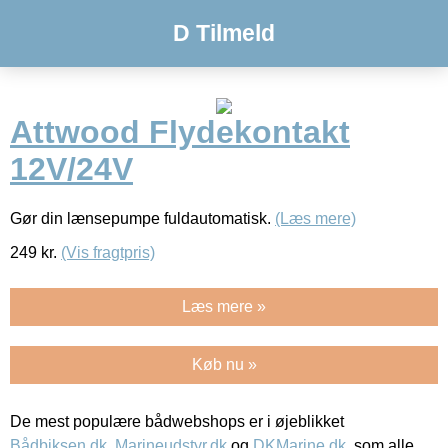
D Tilmeld
Attwood Flydekontakt
12V/24V
Gør din lænsepumpe fuldautomatisk.
(Læs mere)
249
kr.
(Vis fragtpris)
Læs mere »
Køb nu »
De mest populære bådwebshops er i øjeblikket
Bådbiksen.dk
,
Marineudstyr.dk
og
DKMarine.dk
, som alle