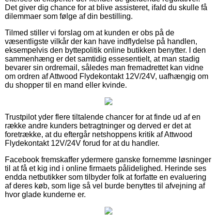
Det giver dig chance for at blive assisteret, ifald du skulle få
dilemmaer som følge af din bestilling.
Tilmed stiller vi forslag om at kunden er obs på de
væsentligste vilkår der kan have indflydelse på handlen,
eksempelvis den byttepolitik online butikken benytter. I den
sammenhæng er det samtidig essesentielt, at man stadig
bevarer sin ordremail, således man fremadrettet kan vidne
om ordren af Attwood Flydekontakt 12V/24V, uafhængig om
du shopper til en mand eller kvinde.
Trustpilot yder flere tiltalende chancer for at finde ud af en
række andre kunders betragtninger og derved er det at
foretrække, at du eftergår netshoppens kritik af Attwood
Flydekontakt 12V/24V forud for at du handler.
Facebook fremskaffer ydermere ganske fornemme løsninger
til at få et kig ind i online firmaets pålidelighed. Herinde ses
endda netbutikker som tilbyder folk at forfatte en evaluering
af deres køb, som lige så vel burde benyttes til afvejning af
hvor glade kunderne er.