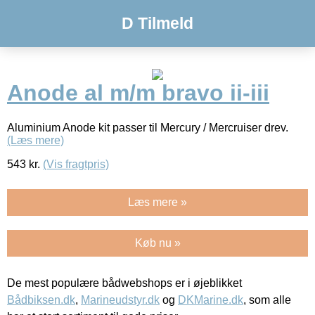
D Tilmeld
Anode al m/m bravo ii-iii
Aluminium Anode kit passer til Mercury / Mercruiser drev.
(Læs mere)
543
kr.
(Vis fragtpris)
Læs mere »
Køb nu »
De mest populære bådwebshops er i øjeblikket
Bådbiksen.dk
,
Marineudstyr.dk
og
DKMarine.dk
, som alle