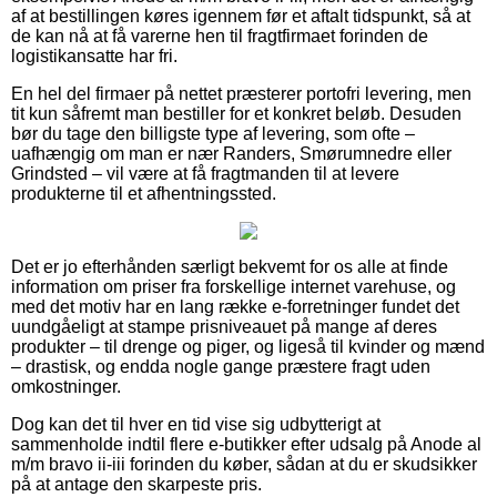
af at bestillingen køres igennem før et aftalt tidspunkt, så at
de kan nå at få varerne hen til fragtfirmaet forinden de
logistikansatte har fri.
En hel del firmaer på nettet præsterer portofri levering, men
tit kun såfremt man bestiller for et konkret beløb. Desuden
bør du tage den billigste type af levering, som ofte –
uafhængig om man er nær Randers, Smørumnedre eller
Grindsted – vil være at få fragtmanden til at levere
produkterne til et afhentningssted.
Det er jo efterhånden særligt bekvemt for os alle at finde
information om priser fra forskellige internet varehuse, og
med det motiv har en lang række e-forretninger fundet det
uundgåeligt at stampe prisniveauet på mange af deres
produkter – til drenge og piger, og ligeså til kvinder og mænd
– drastisk, og endda nogle gange præstere fragt uden
omkostninger.
Dog kan det til hver en tid vise sig udbytterigt at
sammenholde indtil flere e-butikker efter udsalg på Anode al
m/m bravo ii-iii forinden du køber, sådan at du er skudsikker
på at antage den skarpeste pris.