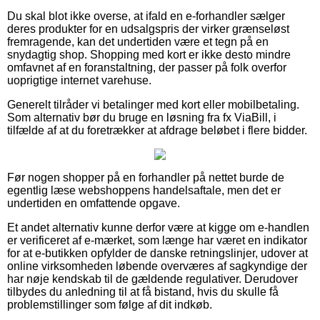
Du skal blot ikke overse, at ifald en e-forhandler sælger
deres produkter for en udsalgspris der virker grænseløst
fremragende, kan det undertiden være et tegn på en
snydagtig shop. Shopping med kort er ikke desto mindre
omfavnet af en foranstaltning, der passer på folk overfor
uoprigtige internet varehuse.
Generelt tilråder vi betalinger med kort eller mobilbetaling.
Som alternativ bør du bruge en løsning fra fx ViaBill, i
tilfælde af at du foretrækker at afdrage beløbet i flere bidder.
Før nogen shopper på en forhandler på nettet burde de
egentlig læse webshoppens handelsaftale, men det er
undertiden en omfattende opgave.
Et andet alternativ kunne derfor være at kigge om e-handlen
er verificeret af e-mærket, som længe har været en indikator
for at e-butikken opfylder de danske retningslinjer, udover at
online virksomheden løbende overværes af sagkyndige der
har nøje kendskab til de gældende regulativer. Derudover
tilbydes du anledning til at få bistand, hvis du skulle få
problemstillinger som følge af dit indkøb.