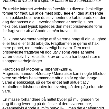
Vurderet til
4.3
ud af 5 stjerner baseret på
36
anmeldelser
En række internet webshops foreslår nu diverse forskellige
former for fragt. En af de mest populære er i dag at afsende
til en pakkeshop, hvor du selv henter de købte produkter den
dag der passer dig. Leveringsformen er nemlig super
fleksibel, samt typisk ligeledes den mest prisbevidste form
for fragt ved køb af Anode al m/m bravo ii-iii.
Du kunne ydermere vælge at få varerne bragt til din lejlighed
eller hus eller til dit arbejde. Fragtformen er gerne et hak
mere pebret, men endda særligt bekvem. Den mest
prisbevidste fragttype vil dog utvivlsomt være at hente
varerne selv, hvilket stiller krav om at du har bopæl nær e-
shoppens arbejdslager.
Fragttiden på Motorer & Tilbehør>Zink &
Magnesiumanoder>Mercury / Mercruiser kan i nogle tilfælde
være særdeles bestemmende når du står og skal bruge
varen øjeblikkeligt, så derfor er det helt aktuelt at vi
kontrollerer tidshorisonten for levering på den pågældende
vare.
En masse forhandlere på nettet byder på muligheden for
dag-til-dag levering på de fleste af deres varenumre,
eksempelvis Anode al m/m bravo ii-iii, men det er afhængig