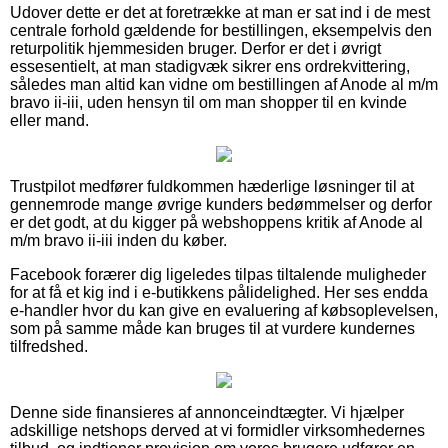
Udover dette er det at foretrække at man er sat ind i de mest
centrale forhold gældende for bestillingen, eksempelvis den
returpolitik hjemmesiden bruger. Derfor er det i øvrigt
essesentielt, at man stadigvæk sikrer ens ordrekvittering,
således man altid kan vidne om bestillingen af Anode al m/m
bravo ii-iii, uden hensyn til om man shopper til en kvinde
eller mand.
Trustpilot medfører fuldkommen hæderlige løsninger til at
gennemrode mange øvrige kunders bedømmelser og derfor
er det godt, at du kigger på webshoppens kritik af Anode al
m/m bravo ii-iii inden du køber.
Facebook forærer dig ligeledes tilpas tiltalende muligheder
for at få et kig ind i e-butikkens pålidelighed. Her ses endda
e-handler hvor du kan give en evaluering af købsoplevelsen,
som på samme måde kan bruges til at vurdere kundernes
tilfredshed.
Denne side finansieres af annonceindtægter. Vi hjælper
adskillige netshops derved at vi formidler virksomhedernes