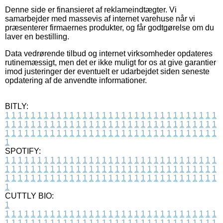
Denne side er finansieret af reklameindtægter. Vi
samarbejder med massevis af internet varehuse når vi
præsenterer firmaernes produkter, og får godtgørelse om du
laver en bestilling.
Data vedrørende tilbud og internet virksomheder opdateres
rutinemæssigt, men det er ikke muligt for os at give garantier
imod justeringer der eventuelt er udarbejdet siden seneste
opdatering af de anvendte informationer.
BITLY:
1
1
1
1
1
1
1
1
1
1
1
1
1
1
1
1
1
1
1
1
1
1
1
1
1
1
1
1
1
1
1
1
1
1
1
1
1
1
1
1
1
1
1
1
1
1
1
1
1
1
1
1
1
1
1
1
1
1
1
1
1
1
1
1
1
1
1
1
1
1
1
1
1
1
1
1
1
1
1
1
1
1
1
1
1
1
1
1
1
1
1
1
1
1
1
1
1
1
1
1
SPOTIFY:
1
1
1
1
1
1
1
1
1
1
1
1
1
1
1
1
1
1
1
1
1
1
1
1
1
1
1
1
1
1
1
1
1
1
1
1
1
1
1
1
1
1
1
1
1
1
1
1
1
1
1
1
1
1
1
1
1
1
1
1
1
1
1
1
1
1
1
1
1
1
1
1
1
1
1
1
1
1
1
1
1
1
1
1
1
1
1
1
1
1
1
1
1
1
1
1
1
1
1
1
CUTTLY BIO:
1
1
1
1
1
1
1
1
1
1
1
1
1
1
1
1
1
1
1
1
1
1
1
1
1
1
1
1
1
1
1
1
1
1
1
1
1
1
1
1
1
1
1
1
1
1
1
1
1
1
1
1
1
1
1
1
1
1
1
1
1
1
1
1
1
1
1