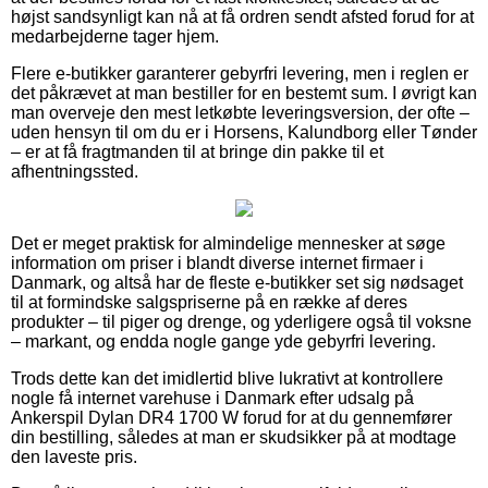
højst sandsynligt kan nå at få ordren sendt afsted forud for at
medarbejderne tager hjem.
Flere e-butikker garanterer gebyrfri levering, men i reglen er
det påkrævet at man bestiller for en bestemt sum. I øvrigt kan
man overveje den mest letkøbte leveringsversion, der ofte –
uden hensyn til om du er i Horsens, Kalundborg eller Tønder
– er at få fragtmanden til at bringe din pakke til et
afhentningssted.
Det er meget praktisk for almindelige mennesker at søge
information om priser i blandt diverse internet firmaer i
Danmark, og altså har de fleste e-butikker set sig nødsaget
til at formindske salgspriserne på en række af deres
produkter – til piger og drenge, og yderligere også til voksne
– markant, og endda nogle gange yde gebyrfri levering.
Trods dette kan det imidlertid blive lukrativt at kontrollere
nogle få internet varehuse i Danmark efter udsalg på
Ankerspil Dylan DR4 1700 W forud for at du gennemfører
din bestilling, således at man er skudsikker på at modtage
den laveste pris.