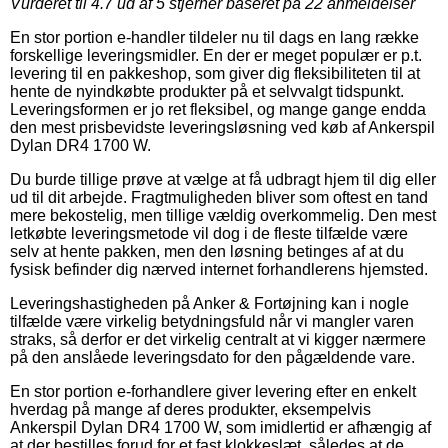
Vurderet til
4.7
ud af 5 stjerner baseret på
22
anmeldelser
En stor portion e-handler tildeler nu til dags en lang række
forskellige leveringsmidler. En der er meget populær er p.t.
levering til en pakkeshop, som giver dig fleksibiliteten til at
hente de nyindkøbte produkter på et selvvalgt tidspunkt.
Leveringsformen er jo ret fleksibel, og mange gange endda
den mest prisbevidste leveringsløsning ved køb af Ankerspil
Dylan DR4 1700 W.
Du burde tillige prøve at vælge at få udbragt hjem til dig eller
ud til dit arbejde. Fragtmuligheden bliver som oftest en tand
mere bekostelig, men tillige vældig overkommelig. Den mest
letkøbte leveringsmetode vil dog i de fleste tilfælde være
selv at hente pakken, men den løsning betinges af at du
fysisk befinder dig nærved internet forhandlerens hjemsted.
Leveringshastigheden på Anker & Fortøjning kan i nogle
tilfælde være virkelig betydningsfuld når vi mangler varen
straks, så derfor er det virkelig centralt at vi kigger nærmere
på den anslåede leveringsdato for den pågældende vare.
En stor portion e-forhandlere giver levering efter en enkelt
hverdag på mange af deres produkter, eksempelvis
Ankerspil Dylan DR4 1700 W, som imidlertid er afhængig af
at der bestilles forud for et fast klokkeslæt, således at de