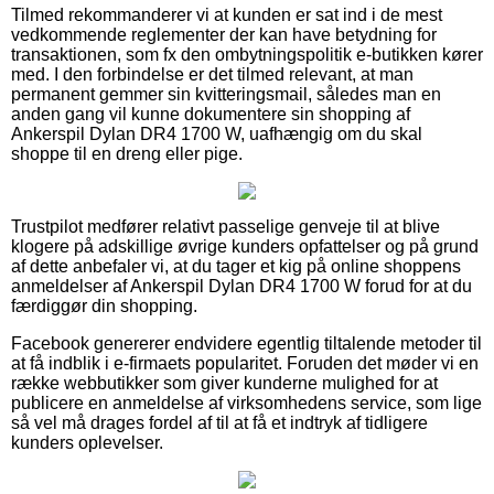
Tilmed rekommanderer vi at kunden er sat ind i de mest
vedkommende reglementer der kan have betydning for
transaktionen, som fx den ombytningspolitik e-butikken kører
med. I den forbindelse er det tilmed relevant, at man
permanent gemmer sin kvitteringsmail, således man en
anden gang vil kunne dokumentere sin shopping af
Ankerspil Dylan DR4 1700 W, uafhængig om du skal
shoppe til en dreng eller pige.
Trustpilot medfører relativt passelige genveje til at blive
klogere på adskillige øvrige kunders opfattelser og på grund
af dette anbefaler vi, at du tager et kig på online shoppens
anmeldelser af Ankerspil Dylan DR4 1700 W forud for at du
færdiggør din shopping.
Facebook genererer endvidere egentlig tiltalende metoder til
at få indblik i e-firmaets popularitet. Foruden det møder vi en
række webbutikker som giver kunderne mulighed for at
publicere en anmeldelse af virksomhedens service, som lige
så vel må drages fordel af til at få et indtryk af tidligere
kunders oplevelser.