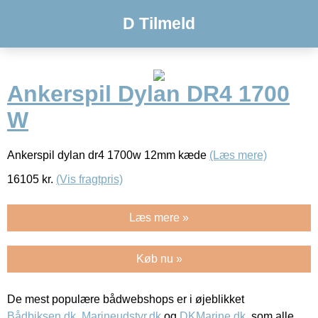
D Tilmeld
Ankerspil Dylan DR4 1700
W
Ankerspil dylan dr4 1700w 12mm kæde
(Læs mere)
16105
kr.
(Vis fragtpris)
Læs mere »
Køb nu »
De mest populære bådwebshops er i øjeblikket
Bådbiksen.dk
,
Marineudstyr.dk
og
DKMarine.dk
, som alle