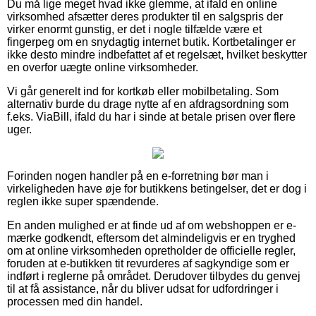
Du må lige meget hvad ikke glemme, at ifald en online
virksomhed afsætter deres produkter til en salgspris der
virker enormt gunstig, er det i nogle tilfælde være et
fingerpeg om en snydagtig internet butik. Kortbetalinger er
ikke desto mindre indbefattet af et regelsæt, hvilket beskytter
en overfor uægte online virksomheder.
Vi går generelt ind for kortkøb eller mobilbetaling. Som
alternativ burde du drage nytte af en afdragsordning som
f.eks. ViaBill, ifald du har i sinde at betale prisen over flere
uger.
Forinden nogen handler på en e-forretning bør man i
virkeligheden have øje for butikkens betingelser, det er dog i
reglen ikke super spændende.
En anden mulighed er at finde ud af om webshoppen er e-
mærke godkendt, eftersom det almindeligvis er en tryghed
om at online virksomheden opretholder de officielle regler,
foruden at e-butikken tit revurderes af sagkyndige som er
indført i reglerne på området. Derudover tilbydes du genvej
til at få assistance, når du bliver udsat for udfordringer i
processen med din handel.