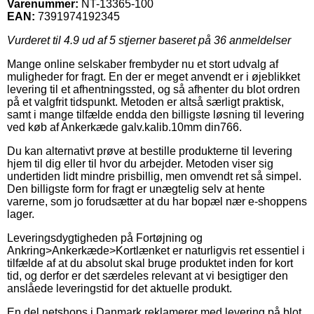
Varenummer:
NT-13365-100
EAN:
7391974192345
Vurderet til
4.9
ud af 5 stjerner baseret på
36
anmeldelser
Mange online selskaber frembyder nu et stort udvalg af
muligheder for fragt. En der er meget anvendt er i øjeblikket
levering til et afhentningssted, og så afhenter du blot ordren
på et valgfrit tidspunkt. Metoden er altså særligt praktisk,
samt i mange tilfælde endda den billigste løsning til levering
ved køb af Ankerkæde galv.kalib.10mm din766.
Du kan alternativt prøve at bestille produkterne til levering
hjem til dig eller til hvor du arbejder. Metoden viser sig
undertiden lidt mindre prisbillig, men omvendt ret så simpel.
Den billigste form for fragt er unægtelig selv at hente
varerne, som jo forudsætter at du har bopæl nær e-shoppens
lager.
Leveringsdygtigheden på Fortøjning og
Ankring>Ankerkæde>Kortlænket er naturligvis ret essentiel i
tilfælde af at du absolut skal bruge produktet inden for kort
tid, og derfor er det særdeles relevant at vi besigtiger den
anslåede leveringstid for det aktuelle produkt.
En del netshops i Danmark reklamerer med levering på blot