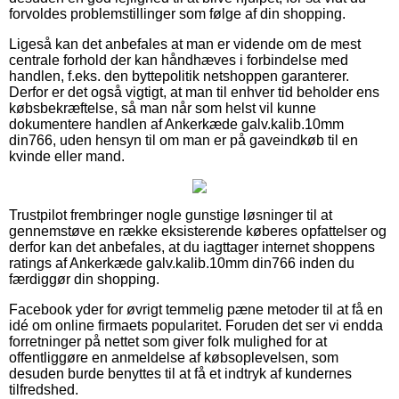
forvoldes problemstillinger som følge af din shopping.
Ligeså kan det anbefales at man er vidende om de mest
centrale forhold der kan håndhæves i forbindelse med
handlen, f.eks. den byttepolitik netshoppen garanterer.
Derfor er det også vigtigt, at man til enhver tid beholder ens
købsbekræftelse, så man når som helst vil kunne
dokumentere handlen af Ankerkæde galv.kalib.10mm
din766, uden hensyn til om man er på gaveindkøb til en
kvinde eller mand.
Trustpilot frembringer nogle gunstige løsninger til at
gennemstøve en række eksisterende køberes opfattelser og
derfor kan det anbefales, at du iagttager internet shoppens
ratings af Ankerkæde galv.kalib.10mm din766 inden du
færdiggør din shopping.
Facebook yder for øvrigt temmelig pæne metoder til at få en
idé om online firmaets popularitet. Foruden det ser vi endda
forretninger på nettet som giver folk mulighed for at
offentliggøre en anmeldelse af købsoplevelsen, som
desuden burde benyttes til at få et indtryk af kundernes
tilfredshed.