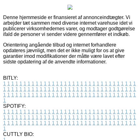
Denne hjemmeside er finansieret af annonceindtægter. Vi
arbejder tæt sammen med diverse internet varehuse idet vi
publicerer virksomhedernes varer, og modtager godtgørelse
ifald de personer vi sender videre gennemfører et indkøb.
Orientering angående tilbud og internet forhandlere
opdateres jævnligt, men det er ikke muligt for os at give
garantier imod modifikationer der måtte være lavet efter
sidste opdatering af de anvendte informationer.
BITLY:
1
1
1
1
1
1
1
1
1
1
1
1
1
1
1
1
1
1
1
1
1
1
1
1
1
1
1
1
1
1
1
1
1
1
1
1
1
1
1
1
1
1
1
1
1
1
1
1
1
1
1
1
1
1
1
1
1
1
1
1
1
1
1
1
1
1
1
1
1
1
1
1
1
1
1
1
1
1
1
1
1
1
1
1
1
1
1
1
1
1
1
1
1
1
1
1
1
1
1
1
SPOTIFY:
1
1
1
1
1
1
1
1
1
1
1
1
1
1
1
1
1
1
1
1
1
1
1
1
1
1
1
1
1
1
1
1
1
1
1
1
1
1
1
1
1
1
1
1
1
1
1
1
1
1
1
1
1
1
1
1
1
1
1
1
1
1
1
1
1
1
1
1
1
1
1
1
1
1
1
1
1
1
1
1
1
1
1
1
1
1
1
1
1
1
1
1
1
1
1
1
1
1
1
1
CUTTLY BIO:
1