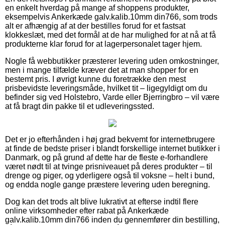
en enkelt hverdag på mange af shoppens produkter,
eksempelvis Ankerkæde galv.kalib.10mm din766, som trods
alt er afhængig af at der bestilles forud for et fastsat
klokkeslæt, med det formål at de har mulighed for at nå at få
produkterne klar forud for at lagerpersonalet tager hjem.
Nogle få webbutikker præsterer levering uden omkostninger,
men i mange tilfælde kræver det at man shopper for en
bestemt pris. I øvrigt kunne du foretrække den mest
prisbevidste leveringsmåde, hvilket tit – ligegyldigt om du
befinder sig ved Holstebro, Varde eller Bjerringbro – vil være
at få bragt din pakke til et udleveringssted.
Det er jo efterhånden i høj grad bekvemt for internetbrugere
at finde de bedste priser i blandt forskellige internet butikker i
Danmark, og på grund af dette har de fleste e-forhandlere
været nødt til at tvinge prisniveauet på deres produkter – til
drenge og piger, og yderligere også til voksne – helt i bund,
og endda nogle gange præstere levering uden beregning.
Dog kan det trods alt blive lukrativt at efterse indtil flere
online virksomheder efter rabat på Ankerkæde
galv.kalib.10mm din766 inden du gennemfører din bestilling,