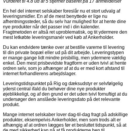
Vurderet til
4.8
ud af 5 stjerner baseret på
17
anmeldelser
En hel del internet selskaber foreslår nu et stort udvalg af
leveringsmidler. En af de mest benyttede er lige nu
afhentningssteder, så du selv har mulighed for at hente dine
nye produkter når det passer ind i din kalender.
Fragtmetoden er altså ret uproblematisk, og tit ydermere den
mest letkøbte leveringsmanér ved køb af Ankerholder.
Du kan endvidere tænke over at bestille varerne til levering
til din private bopæl eller ud på dit arbejde. Leveringstypen
er mange gange lidt mindre prisbillig, men ydermere vældig
enkel. Den mest prisbevidste fragtform er uden tvivl at hente
ordren selv, som jo afhænger af at du er med kort afstand til
internet forhandlerens arbejdslager.
Leveringstidspunktet på Rig og dæksudstyr er selvfølgelig
yderst central ifald du behøver dine nye produkter
øjeblikkeligt, og af den grund er det uden tvivl fornuftigt at du
undersøger den anslåede leveringsdato på det relevante
produkt.
Mange internet selskaber lover dag-til-dag fragt på adskillige
produkter, eksempelvis Ankerholder, men som trods alt er
afhængig af at ordren lægges før et besluttet tidspunkt, så at
de med sikkerhed kan nå at få produkterne hen til