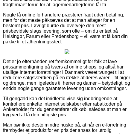
fragtfirmaet forud for at lagermedarbejderne får fri.
Nogle få online forhandlere præsterer fragt uden betaling,
men for det meste påkræves det at man aftager for en
bestemt pris. I øvrigt burde du overveje den mest
prisbevidste slags levering, som ofte – om du er tæt på
Helsingør, Farum eller Fredensborg – vil være at få kørt din
pakke til et afhentningssted.
Det er jo efterhånden ret fremkommeligt for folk at lave
prissammenligning på tværs af online shops, og altså har
utallige internet forretninger i Danmark været tvunget til at
reducere salgsværdien på en række af deres varer – til piger
og drenge, men ligeledes til herrer og damer – betydeligt, og
endda nogle gange garantere levering uden omkostninger.
Til gengæld kan det imidlertid vise sig indbringende at
kontrollere enkelte internet selskaber efter rabatkoder på
Ankerholder før du gennemfører dit køb, således at man er
tryg ved at få den billigste pris.
Man bør ikke desto mindre huske på, at når en e-forretning
frembyder et produkt for en pris der anses for utrolig