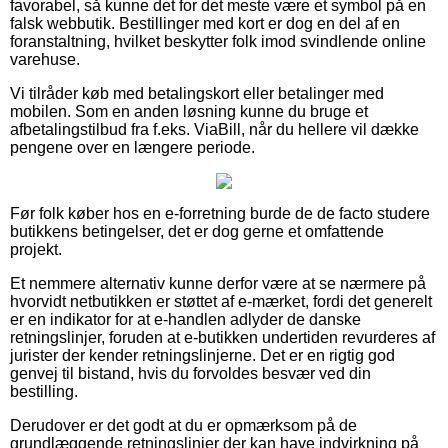
favorabel, så kunne det for det meste være et symbol på en
falsk webbutik. Bestillinger med kort er dog en del af en
foranstaltning, hvilket beskytter folk imod svindlende online
varehuse.
Vi tilråder køb med betalingskort eller betalinger med
mobilen. Som en anden løsning kunne du bruge et
afbetalingstilbud fra f.eks. ViaBill, når du hellere vil dække
pengene over en længere periode.
Før folk køber hos en e-forretning burde de de facto studere
butikkens betingelser, det er dog gerne et omfattende
projekt.
Et nemmere alternativ kunne derfor være at se nærmere på
hvorvidt netbutikken er støttet af e-mærket, fordi det generelt
er en indikator for at e-handlen adlyder de danske
retningslinjer, foruden at e-butikken undertiden revurderes af
jurister der kender retningslinjerne. Det er en rigtig god
genvej til bistand, hvis du forvoldes besvær ved din
bestilling.
Derudover er det godt at du er opmærksom på de
grundlæggende retningslinjer der kan have indvirkning på