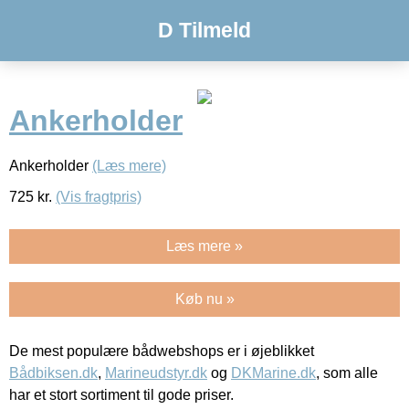
D Tilmeld
Ankerholder
Ankerholder
(Læs mere)
725
kr.
(Vis fragtpris)
Læs mere »
Køb nu »
De mest populære bådwebshops er i øjeblikket
Bådbiksen.dk
,
Marineudstyr.dk
og
DKMarine.dk
, som alle
har et stort sortiment til gode priser.