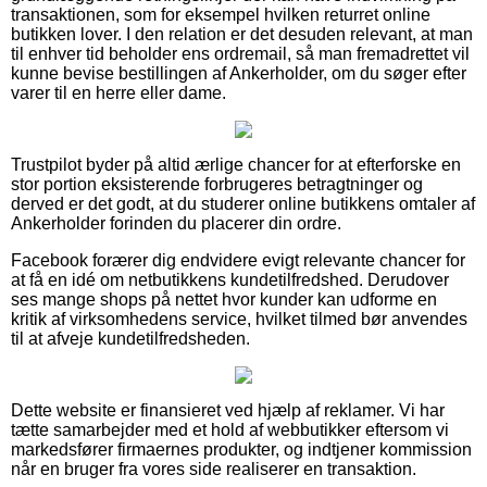
transaktionen, som for eksempel hvilken returret online
butikken lover. I den relation er det desuden relevant, at man
til enhver tid beholder ens ordremail, så man fremadrettet vil
kunne bevise bestillingen af Ankerholder, om du søger efter
varer til en herre eller dame.
Trustpilot byder på altid ærlige chancer for at efterforske en
stor portion eksisterende forbrugeres betragtninger og
derved er det godt, at du studerer online butikkens omtaler af
Ankerholder forinden du placerer din ordre.
Facebook forærer dig endvidere evigt relevante chancer for
at få en idé om netbutikkens kundetilfredshed. Derudover
ses mange shops på nettet hvor kunder kan udforme en
kritik af virksomhedens service, hvilket tilmed bør anvendes
til at afveje kundetilfredsheden.
Dette website er finansieret ved hjælp af reklamer. Vi har
tætte samarbejder med et hold af webbutikker eftersom vi
markedsfører firmaernes produkter, og indtjener kommission
når en bruger fra vores side realiserer en transaktion.