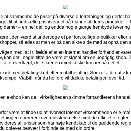
alle at sammenholde priser på diverse e-forretninger, og derfor ha
get til at nedsætte prisniveauet på mange af deres produkter – t
og damer – en hel del, og endda nogle gange frembyde levering 
være tiden værd at undersøge et par forskellige e-butikker efter r
 shopper, således at man er på den sikre side med at opnå den s
gen med, at i tilfælde af at en internet handler forhandler varer t
tiv, kan det i nogle tilfælde være et signal om en uoprigtig shop. 
t af en vedtægt, der sikrer en imod falske firmaer på nettet.
for køb med betalingskort eller mobilbetaling. Som et alternativ 
sempel ViaBill, når du hellere vil dække betalingen over tid.
 en e-shop kan de i virkeligheden skimme forhandlerens handelsaf
erfor være at finde ud af hvorvidt internet virksomheden er e-mæ
rretningen opererer i overensstemmelse med de officielle regler, 
ideres af jurister som har nøje kendskab til de gældende regle
år du oplever besvær i forbindelse med din ordre.