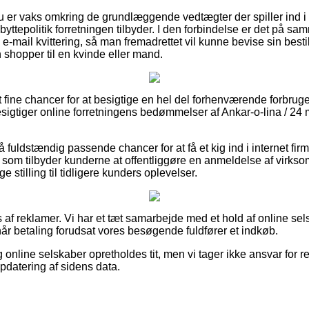
du er vaks omkring de grundlæggende vedtægter der spiller ind i
 byttepolitik forretningen tilbyder. I den forbindelse er det på 
e-mail kvittering, så man fremadrettet vil kunne bevise sin bestil
shopper til en kvinde eller mand.
t fine chancer for at besigtige en hel del forhenværende forbruge
besigtiger online forretningens bedømmelser af Ankar-o-lina / 2
uldstændig passende chancer for at få et kig ind i internet firm
r som tilbyder kunderne at offentliggøre en anmeldelse af virk
e stilling til tidligere kunders oplevelser.
 af reklamer. Vi har et tæt samarbejde med et hold af online sel
når betaling forudsat vores besøgende fuldfører et indkøb.
nline selskaber opretholdes tit, men vi tager ikke ansvar for ret
pdatering af sidens data.