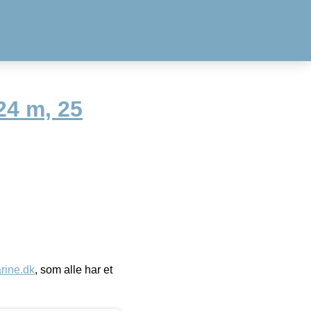
24 m, 25
ine.dk
, som alle har et