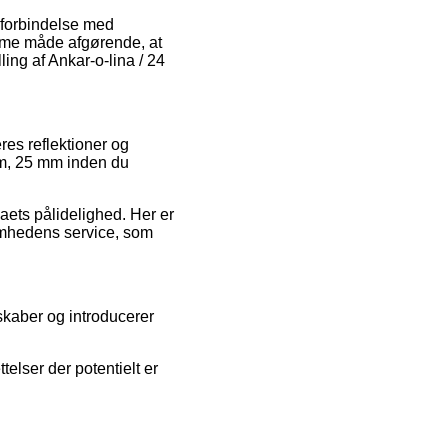
 forbindelse med
samme måde afgørende, at
ling af Ankar-o-lina / 24
res reflektioner og
4 m, 25 mm inden du
aets pålidelighed. Her er
somhedens service, som
skaber og introducerer
telser der potentielt er