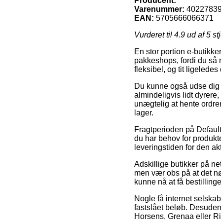
Producent:
Varenummer:
4022783
EAN:
5705666066371
Vurderet til
4.9
ud af 5 st
En stor portion e-butikker
pakkeshops, fordi du så n
fleksibel, og tit ligeled
Du kunne også udse dig at
almindeligvis lidt dyrere
unægtelig at hente ordre
lager.
Fragtperioden på Default
du har behov for produkt
leveringstiden for den ak
Adskillige butikker på ne
men vær obs på at det nød
kunne nå at få bestilling
Nogle få internet selskab
fastslået beløb. Desuden
Horsens, Grenaa eller Rin