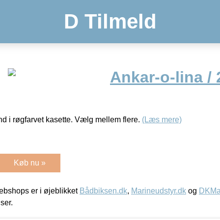
D Tilmeld
Ankar-o-lina / 
nd i røgfarvet kasette. Vælg mellem flere.
(Læs mere)
Køb nu »
bshops er i øjeblikket
Bådbiksen.dk
,
Marineudstyr.dk
og
DKMar
iser.