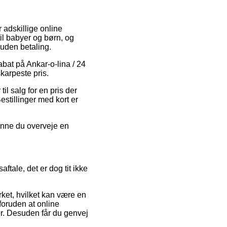
r adskillige online
il babyer og børn, og
uden betaling.
abat på Ankar-o-lina / 24
karpeste pris.
il salg for en pris der
Bestillinger med kort er
kunne du overveje en
tale, det er dog tit ikke
rket, hvilket kan være en
foruden at online
r. Desuden får du genvej