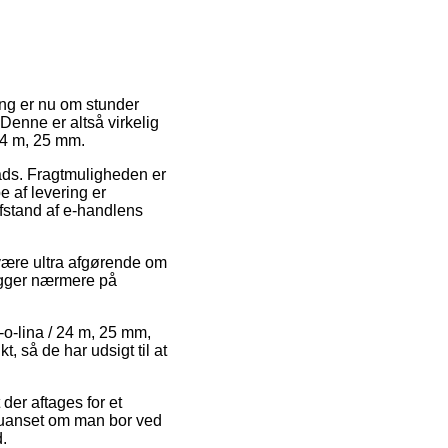
ling er nu om stunder
Denne er altså virkelig
 24 m, 25 mm.
lads. Fragtmuligheden er
e af levering er
afstand af e-handlens
 være ultra afgørende om
kigger nærmere på
r-o-lina / 24 m, 25 mm,
, så de har udsigt til at
der aftages for et
– uanset om man bor ved
d.