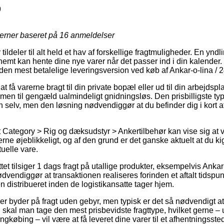
9
jerner baseret på
16
anmeldelser
 tildeler til alt held et hav af forskellige fragtmuligheder. En ynd
emt kan hente dine nye varer når det passer ind i din kalender. 
es den mest betalelige leveringsversion ved køb af Ankar-o-lina /
 få varerne bragt til din private bopæl eller ud til din arbejdsp
, men til gengæld ualmindeligt gnidningsløs. Den prisbilligste typ
n selv, men den løsning nødvendiggør at du befinder dig i kort 
 Category > Rig og dæksudstyr > Ankertilbehør kan vise sig at
erne øjeblikkeligt, og af den grund er det ganske aktuelt at du 
tuelle vare.
ttet tilsiger 1 dags fragt på utallige produkter, eksempelvis Anka
vendiggør at transaktionen realiseres forinden et aftalt tidspunkt
en distribueret inden de logistikansatte tager hjem.
er byder på fragt uden gebyr, men typisk er det så nødvendigt at 
 skal man tage den mest prisbevidste fragttype, hvilket gerne 
gkøbing – vil være at få leveret dine varer til et afhentningsste