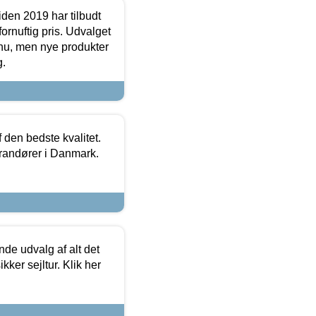
den 2019 har tilbudt
fornuftig pris. Udvalget
u, men nye produkter
g.
den bedste kvalitet.
erandører i Danmark.
de udvalg af alt det
kker sejltur. Klik her