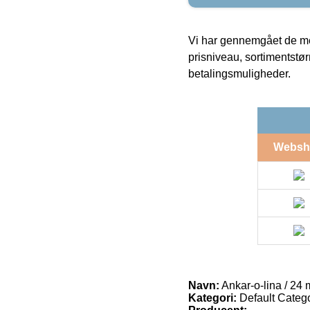
Vi har gennemgået de mes
prisniveau, sortimentstø
betalingsmuligheder.
Websh
Navn:
Ankar-o-lina / 24
Kategori:
Default Catego