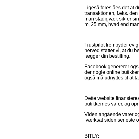
Ligeså foreslåes det at 
transaktionen, f.eks. den
man stadigvæk sikrer sin 
m, 25 mm, hvad end man 
Trustpilot frembyder evig
herved støtter vi, at du 
lægger din bestilling.
Facebook genererer også f
der nogle online butikke
også må udnyttes til at tag
Dette website finansieres
butikkernes varer, og op
Viden angående varer og o
iværksat siden seneste o
BITLY: