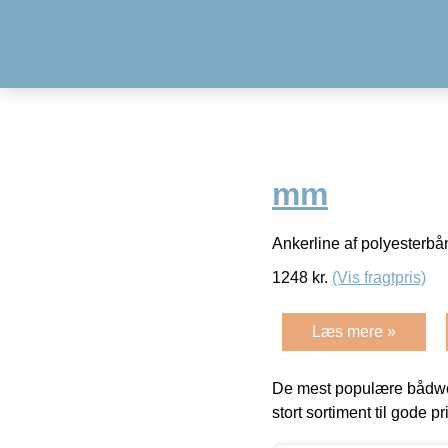
mm
Ankerline af polyesterbå
1248
kr.
(Vis fragtpris)
Læs mere »
De mest populære bådwe
stort sortiment til gode pr