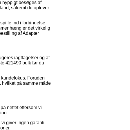
n hyppigt besøges af
stand, såfremt du oplever
pille ind i forbindelse
ammenhæng er det virkelig
estilling af Adapter
ugeres iagttagelser og af
ste 421490 bulk før du
s kundefokus. Foruden
n, hvilket på samme måde
å nettet eftersom vi
ion.
 vi giver ingen garanti
ioner.