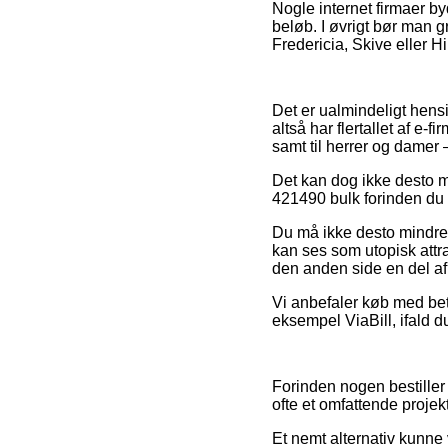
Nogle internet firmaer by
beløb. I øvrigt bør man g
Fredericia, Skive eller Hi
Det er ualmindeligt hens
altså har flertallet af e-
samt til herrer og damer
Det kan dog ikke desto 
421490 bulk forinden du k
Du må ikke desto mindre v
kan ses som utopisk attr
den anden side en del af 
Vi anbefaler køb med beta
eksempel ViaBill, ifald 
Forinden nogen bestiller
ofte et omfattende projekt
Et nemt alternativ kunne