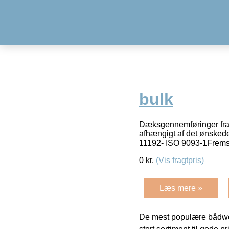
bulk
Dæksgennemføringer fra 
afhængigt af det ønsked
11192- ISO 9093-1Fremsti
0
kr.
(Vis fragtpris)
Læs mere »
De mest populære bådwe