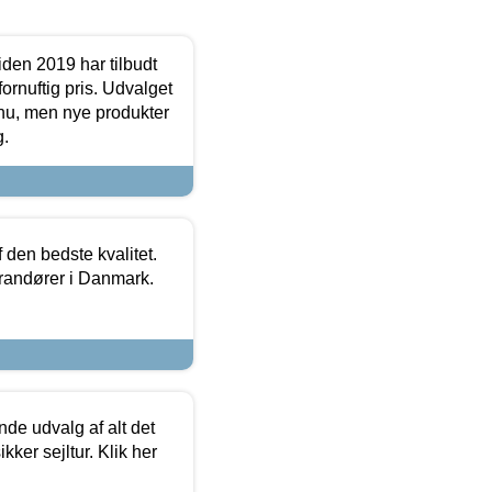
den 2019 har tilbudt
fornuftig pris. Udvalget
u, men nye produkter
g.
den bedste kvalitet.
erandører i Danmark.
de udvalg af alt det
kker sejltur. Klik her