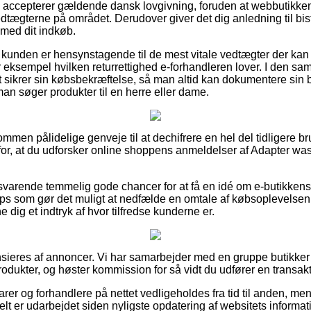
n accepterer gældende dansk lovgivning, foruden at webbutikke
vedtægterne på området. Derudover giver det dig anledning til bi
 med dit indkøb.
 kunden er hensynstagende til de mest vitale vedtægter der kan s
r eksempel hvilken returrettighed e-forhandleren lover. I den s
 sikrer sin købsbekræftelse, så man altid kan dokumentere sin b
n søger produkter til en herre eller dame.
ommen pålidelige genveje til at dechifrere en hel del tidligere br
g for, at du udforsker online shoppens anmeldelser af Adapter wa
lsvarende temmelig gode chancer for at få en idé om e-butikken
ops som gør det muligt at nedfælde en omtale af købsoplevelse
e dig et indtryk af hvor tilfredse kunderne er.
eres af annoncer. Vi har samarbejder med en gruppe butikker p
odukter, og høster kommission for så vidt du udfører en transakt
er og forhandlere på nettet vedligeholdes fra tid til anden, men
ielt er udarbejdet siden nyligste opdatering af websitets informat