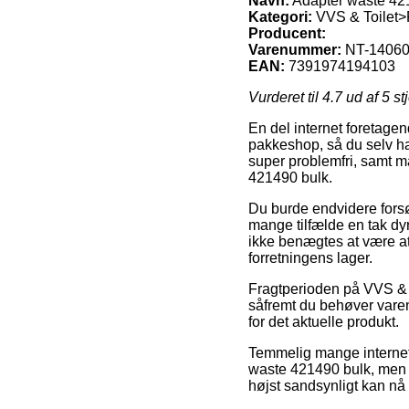
Navn:
Adapter waste 42
Kategori:
VVS & Toilet>
Producent:
Varenummer:
NT-14060
EAN:
7391974194103
Vurderet til
4.7
ud af 5 st
En del internet foretagen
pakkeshop, så du selv har
super problemfri, samt m
421490 bulk.
Du burde endvidere forsøge
mange tilfælde en tak dy
ikke benægtes at være at 
forretningens lager.
Fragtperioden på VVS & 
såfremt du behøver varen 
for det aktuelle produkt.
Temmelig mange internet
waste 421490 bulk, men so
højst sandsynligt kan nå a