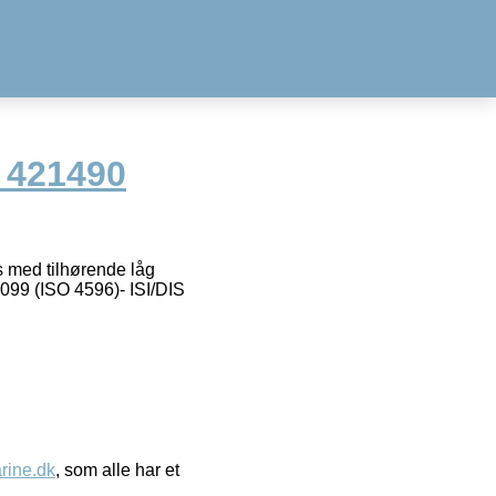
 421490
s med tilhørende låg
099 (ISO 4596)- ISI/DIS
ine.dk
, som alle har et