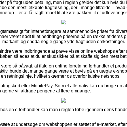
der på fragt uden betaling, men i reglen gælder det kun hvis du 
ribe den mest letkøbte fragtløsning, der i mange tilfælde – hvad
nnerup – er at få fragtfirmaet til at køre pakken til et udleverings
igtsmæssigt for internetbrugere at sammenholde priser fra dive
firmaer været nødt til at nedbringe priserne på en række af deres pr
 – markant, og endda nogle gange yde fragt uden omkostninger.
mindre være indbringende at prøve visse online webshops efter
øber, således at du er skudsikker på at skaffe sig den mest beta
ære så påvagt, at ifald en online forretning forhandler et produk
aktiv, burde det mange gange være et bevis på en uægte e-shop
en retningslinje, hvilket skærmer os overfor falske netshops.
lingskort eller MobilePay. Som et alternativ kan du bruge en af
du gerne vil afdrage pengene af flere omgange.
 hos en e-forhandler kan man i reglen løbe igennem dens hande
.
 være at undersøge om webshoppen er støttet af e-mærket, efter