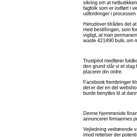
sikring om at netbutikke
fagfolk som er indført i 
udfordringer i processen
Herudover tilrådes det at
med bestillingen, som fo
vigtigt, at man permanent
waste 421490 bulk, om ma
Trustpilot medfører fuldk
den grund slår vi et sla
placerer din ordre.
Facebook frembringer ti
det er der en del websh
burde benyttes til at dann
Denne hjemmeside finansi
annoncerer firmaernes pr
Vejledning vedrørende var
imod rettelser der potent