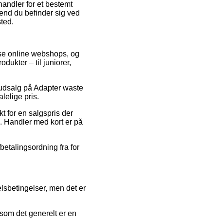
handler for et bestemt
 end du befinder sig ved
sted.
rse online webshops, og
odukter – til juniorer,
 udsalg på Adapter waste
lelige pris.
t for en salgspris der
. Handler med kort er på
betalingsordning fra for
lsbetingelser, men det er
som det generelt er en