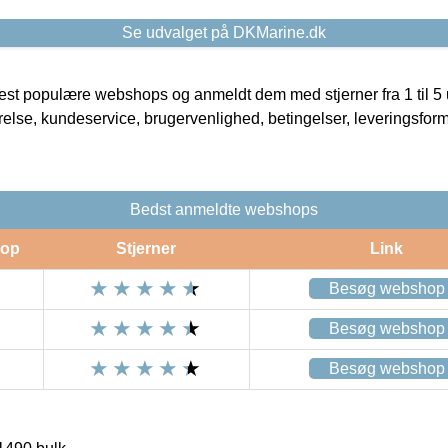
Se udvalget på DKMarine.dk
t populære webshops og anmeldt dem med stjerner fra 1 til 5 ud
rrelse, kundeservice, brugervenlighed, betingelser, leveringsfor
Bedst anmeldte webshops
op
Stjerner
Link
Besøg webshop
Besøg webshop
Besøg webshop