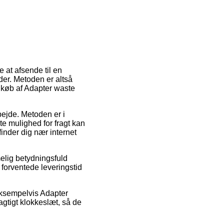
e at afsende til en
der. Metoden er altså
 køb af Adapter waste
rbejde. Metoden er i
e mulighed for fragt kan
finder dig nær internet
elig betydningsfuld
n forventede leveringstid
eksempelvis Adapter
agtigt klokkeslæt, så de