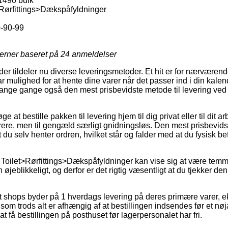
1490 bulk
Rørfittings>Dækspåfyldninger
-90-99
jerner baseret på
24
anmeldelser
der tildeler nu diverse leveringsmetoder. Et hit er for nærværend
 mulighed for at hente dine varer når det passer ind i din kalen
ange gange også den mest prisbevidste metode til levering ved
 at bestille pakken til levering hjem til dig privat eller til dit a
rere, men til gengæld særligt gnidningsløs. Den mest prisbevidst
du selv henter ordren, hvilket står og falder med at du fysisk be
Toilet>Rørfittings>Dækspåfyldninger kan vise sig at være temm
øjeblikkeligt, og derfor er det rigtig væsentligt at du tjekker de
 shops byder på 1 hverdags levering på deres primære varer, 
m trods alt er afhængig af at bestillingen indsendes før et nøj
t få bestillingen på posthuset før lagerpersonalet har fri.