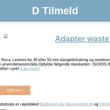
D Tilmeld
Adapter waste
Roca. Leveres for 38 eller 50 mm slangetilslutning og montere
e anvendelsesområde.Opfylder følgende standarder:- ISO/DIS 8
llet i syref
(Læs mere)
Køb nu »
bshops er i øjeblikket
Bådbiksen.dk
,
Marineudstyr.dk
og
DKMar